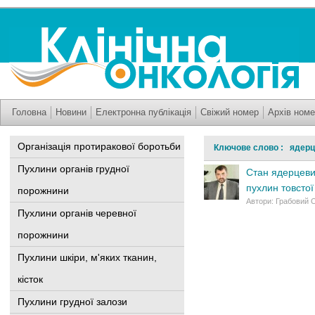
Головна
Новини
Електронна публікація
Свіжий номер
Архів номе
Організація протиракової боротьби
Ключове слово : ядерц
Пухлини органів грудної
Стан ядерцевих
пухлин товстої
порожнини
Автори: Грабовий 
Пухлини органів черевної
порожнини
Пухлини шкіри, м'яких тканин,
кісток
Пухлини грудної залози