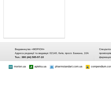
Видавництво «МОРІОН»
Спеціаліз
Адреса редакції та видавця: 02140, Київ, просп. Бажана, 10А
провізорі
Тел.: 380 (44) 585-97-10
фармацевт
morion.ua
apteka.ua
pharmstandart.com.ua
compendium.co