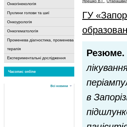
Ярешко В.Г.
,
Отарашвил
Онкогінекологія
ГУ «Запор
Пухлини голови та шиї
Онкоурологія
образован
Онкогематологія
Променева діагностика, променева
терапія
Резюме.
Експериментальні дослідження
лікуванн
Часопис online
періампул
Всі новини
в Запоріз
підшлунко
пацієнті