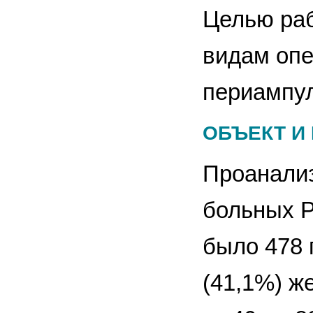
Целью раб
видам опе
периампул
ОБЪЕКТ И
Проанализ
больных Р
было 478 
(41,1%) ж