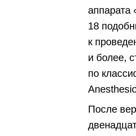
аппарата
18 подобн
к проведе
и более, 
по класси
Anesthesio
После вер
двенадцат