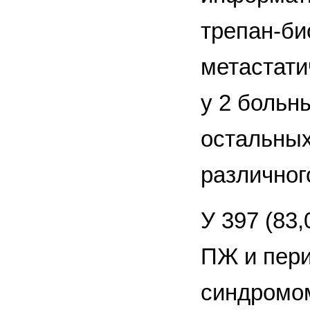
трепан-би
метастати
у 2 больн
остальны
различног
У 397 (83
ПЖ и пери
синдромом