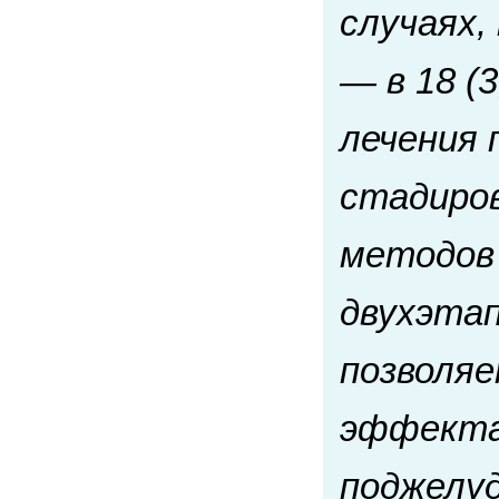
случаях,
— в 18 (
лечения
стадиров
методов 
двухэтап
позволяе
эффекта
поджелуд