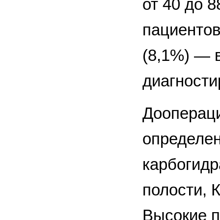
от 40 до 8
пациентов
(8,1%) — 
диагности
Доопераци
определен
карбогидр
полости, 
Высокие п