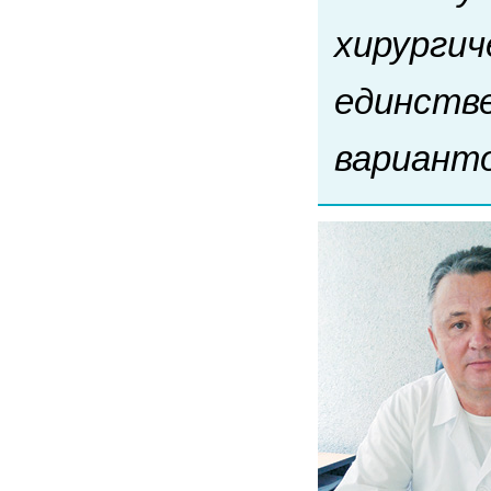
хирургич
единств
варианто