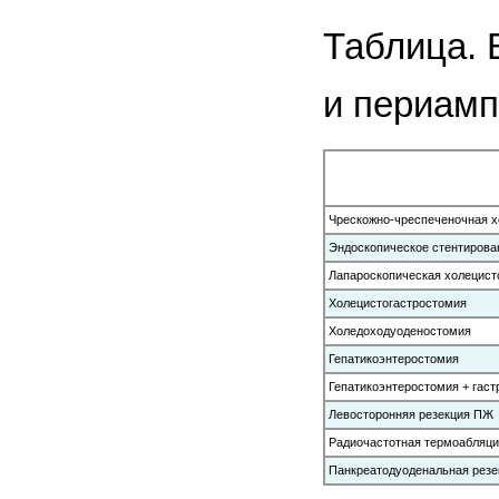
Таблица. 
и периамп
Чрескожно-чреспеченочная х
Эндоскопическое стентирова
Лапароскопическая холецист
Холецистогастростомия
Холедоходуоденостомия
Гепатикоэнтеростомия
Гепатикоэнтеростомия + гас
Левосторонняя резекция ПЖ
Радиочастотная термоабляц
Панкреатодуоденальная резе