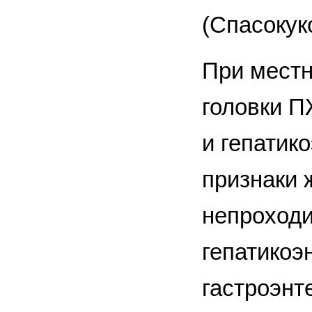
(Спасокук
При местн
головки П
и гепатик
признаки 
непроходи
гепатикоэ
гастроэнт