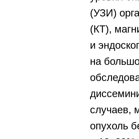
(УЗИ) орг
(КТ), маг
и эндоско
на большо
обследова
диссемини
случаев, 
опухоль б