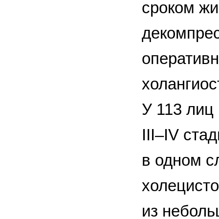
сроком жи
декомпрес
оперативн
холангиос
У 113 лиц
III–IV ст
в одном с
холецисто
из неболь