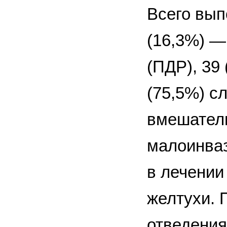
Всего вып
(16,3%) —
(ПДР), 39
(75,5%) с
вмешатель
малоинваз
в лечении
желтухи. 
отведения