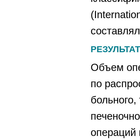
(Internati
составлял
РЕЗУЛЬТА
Объем оп
по распро
больного,
печеночно
операций 