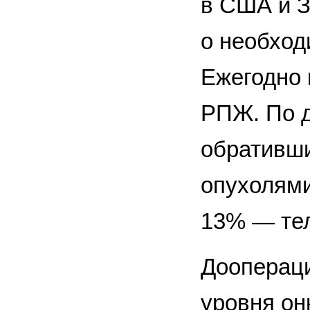
в США и З
о необход
Ежегодно 
РПЖ. По д
обративши
опухолями
13% — тело
Доопераци
уровня он