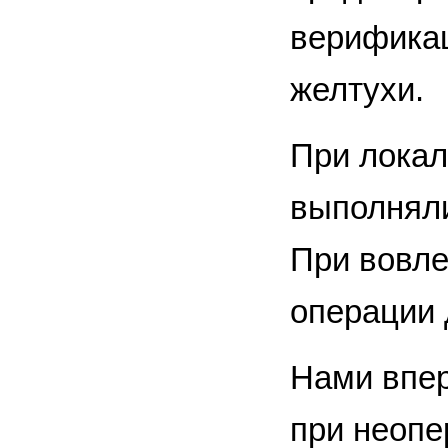
верификац
желтухи.
При локал
выполняли
При вовле
операции 
Нами впе
при неопе