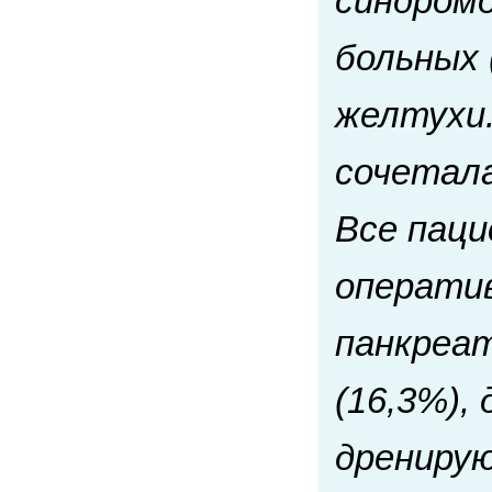
синдромо
больных
желтухи.
сочетала
Все пац
операти
панкреат
(16,3%),
дренирую