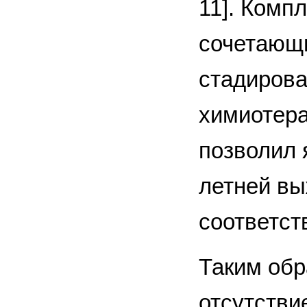
11]. Комп
сочетающи
стадирова
химиотера
позволил 
летней выж
соответств
Таким обр
отсутстви