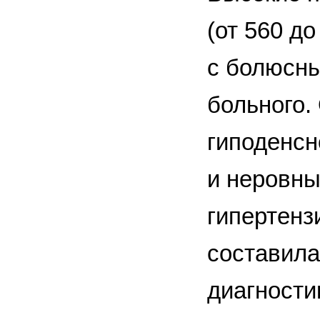
(от 560 д
с болюсны
больного
гиподенсн
и неровны
гипертенз
составила
диагности