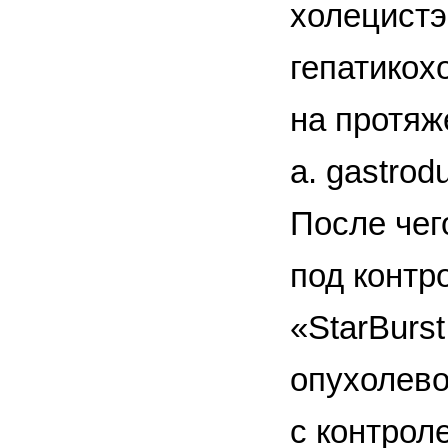
холецистэ
гепатикох
на протяж
а. gastro
После чег
под контр
«StarBurs
опухолево
с контрол