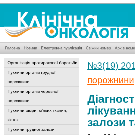
Головна
Новини
Електронна публікація
Свіжий номер
Архів номе
Організація протиракової боротьби
№3(19) 20
Пухлини органів грудної
порожнини
порожнини
Пухлини органів черевної
Діагност
порожнини
лікуван
Пухлини шкіри, м'яких тканин,
залози т
кісток
Пухлини грудної залози