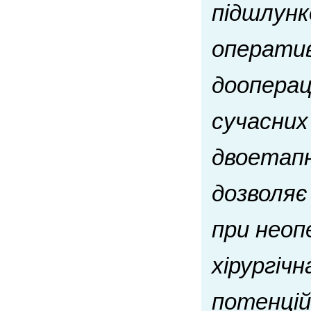
підшлунко
оператив
дооперац
сучасних
двоетапн
дозволяє
при неоп
хірургіч
потенцій