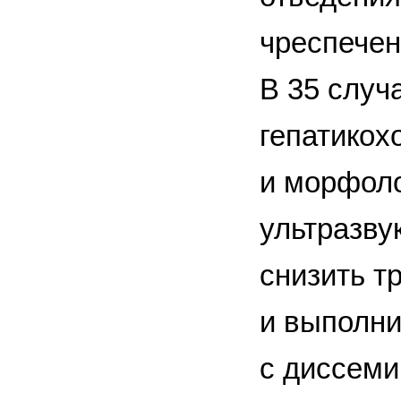
чреспечен
В 35 случ
гепатикох
и морфоло
ультразву
снизить т
и выполни
с диссем