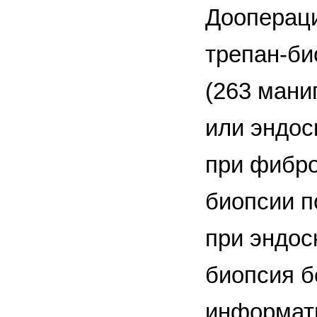
Дооперац
трепан-би
(263 мани
или эндос
при фибро
биопсии п
при эндос
биопсия б
информат