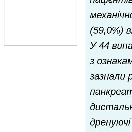
механічн
(59,0%) 
У 44 вип
з ознака
зазнали 
панкреат
дистальн
дренуючі