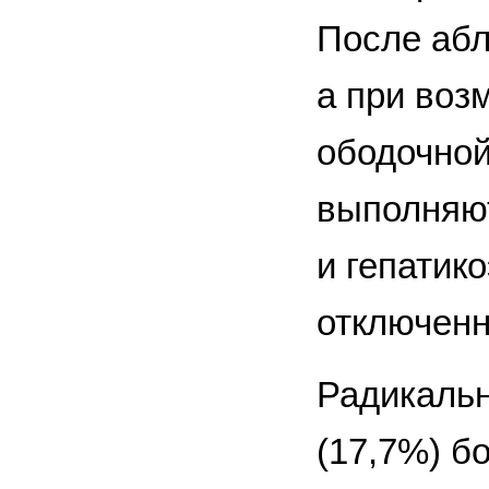
После абл
а при воз
ободочной
выполняют
и гепатик
отключенн
Радикальн
(17,7%) б