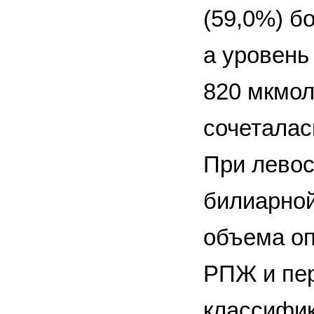
(59,0%) б
а уровень
820 мкмол
сочеталас
При лево
билиарной
объема оп
РПЖ и пе
классифик