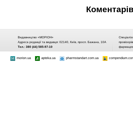
Коментарі
Видавництво «МОРІОН»
Спеціаліз
Адреса редакції та видавця: 02140, Київ, просп. Бажана, 10А
провізорі
Тел.: 380 (44) 585-97-10
фармацевт
morion.ua
apteka.ua
pharmstandart.com.ua
compendium.co