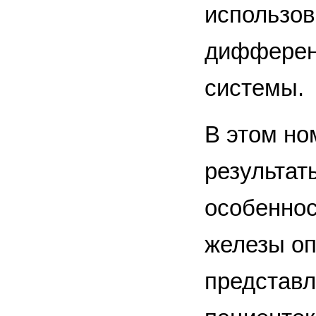
использо
дифференц
системы.
В этом но
результат
особеннос
железы оп
представл