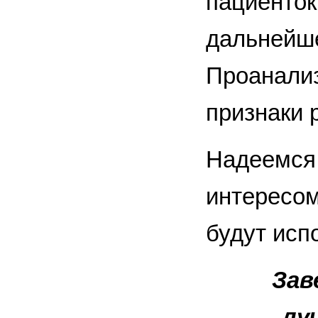
пациенток
дальнейше
Проанали
признаки 
Надеемся,
интересом
будут исп
Зав
лу