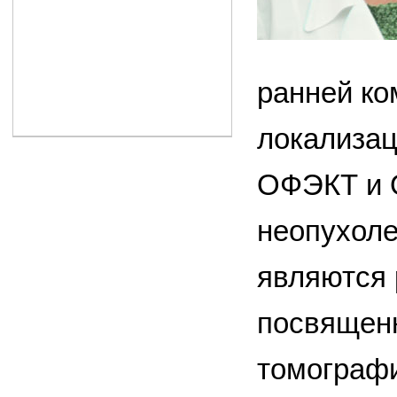
ранней ко
локализац
ОФЭКТ и О
неопухоле
являются 
посвящен
томографи