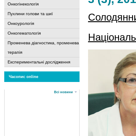
Онкогінекологія
Пухлини голови та шиї
Солодянни
Онкоурологія
Онкогематологія
Національн
Променева діагностика, променева
терапія
Експериментальні дослідження
Часопис online
Всі новини