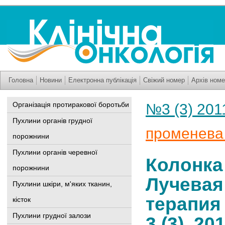
Головна
Новини
Електронна публікація
Свіжий номер
Архів номе
Організація протиракової боротьби
№3 (3) 201
Пухлини органів грудної
променева 
порожнини
Пухлини органів черевної
Колонка
порожнини
Лучевая
Пухлини шкіри, м'яких тканин,
терапия
кісток
Пухлини грудної залози
3 (3), 20