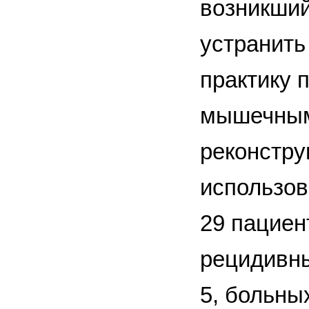
возникший
устранить
практику 
мышечным
реконстру
использов
29 пациен
рецидивн
5, больны