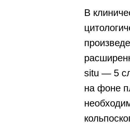
В клиниче
цитологич
произведе
расширенн
situ — 5 с
на фоне п
необходим
кольпоско