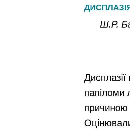
ДИСПЛАЗІЯМ
Ш.Р. Б
Дисплазії
папіломи 
причиною 
Оцінювали