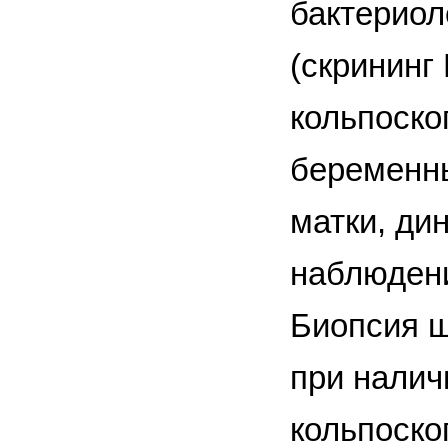
бактериол
(скрининг
кольпоскоп
беременны
матки, ди
наблюдени
Биопсия ш
при налич
кольпоско