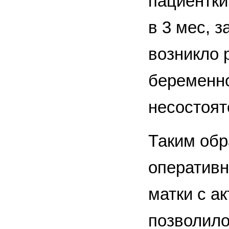
пациентки
в 3 мес, 
возникло 
беременно
несостоят
Таким об
оперативн
матки с а
позволило