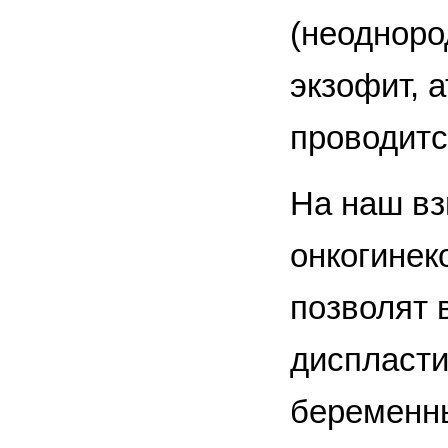
(неодноро
экзофит, 
проводитс
На наш вз
онкогинек
позволят 
диспласти
беременны