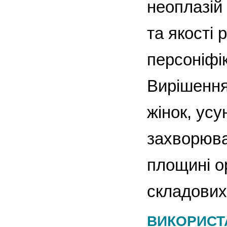
неоплазій 
та якості 
персоніфі
Вирішення 
жінок, ус
захворюва
площині ор
складових 
ВИКОРИСТА