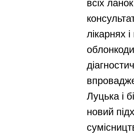
всіх ланок
консультат
лікарнях і
облонкоди
діагностич
впровадже
Луцька і 
новий підх
сумісництв