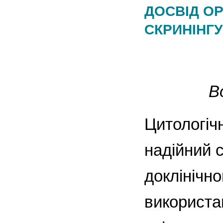
ДОСВІД ОР
СКРИНІНГУ
В
Цитологіч
надійний 
доклінічн
використа