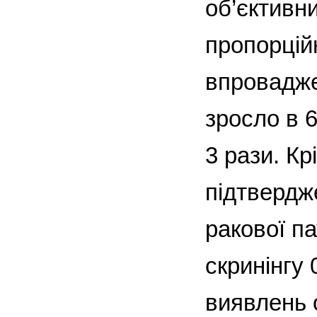
об’єктивн
пропорційн
впровадже
зросло в 6
3 рази. Кр
підтвердже
ракової па
скринінгу 
виявлень о