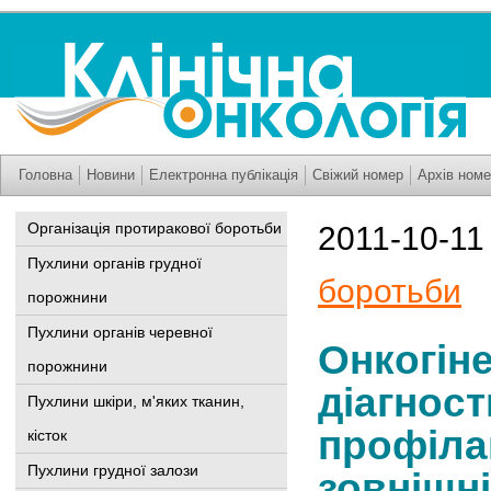
Головна
Новини
Електронна публікація
Свіжий номер
Архів номе
Організація протиракової боротьби
2011-10-11
Пухлини органів грудної
боротьби
порожнини
Пухлини органів черевної
Онкогіне
порожнини
діагност
Пухлини шкіри, м'яких тканин,
профіла
кісток
Пухлини грудної залози
зовнішні