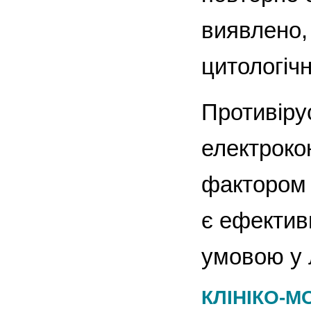
виявлено,
цитологіч
Противіру
електроко
фактором 
є ефектив
умовою у л
КЛІНІКО-М