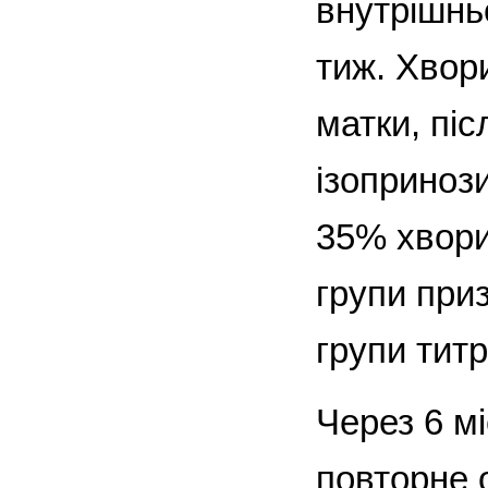
внутрішнь
тиж. Хвор
матки, піс
ізопринози
35% хвори
групи при
групи тит
Через 6 м
повторне 