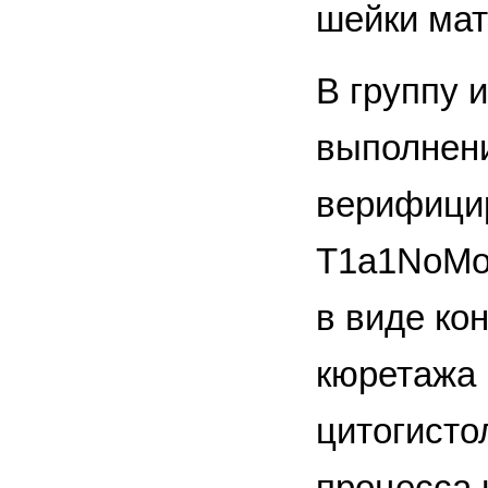
шейки мат
В группу 
выполнени
верифицир
T1a1NoMo.
в виде ко
кюретажа 
цитогисто
процесса 