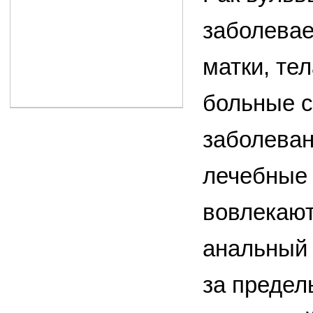
заболевае
матки, те
больные 
заболеван
лечебные 
вовлекают
анальный 
за предел