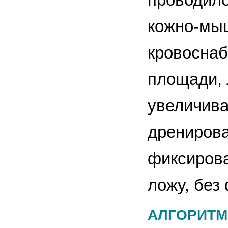
кожно-мыш
кровоснаб
площади, 
увеличива
дренирова
фиксирова
ложу, без
АЛГОРИТМ