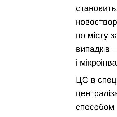
становить
новоствор
по місту 
випадків —
і мікроін
ЦС в спец
централіз
способом 