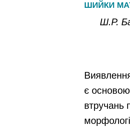
ШИЙКИ МА
Ш.Р. Б
Виявлення
є основою
втручань 
морфологі