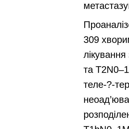
метастаз
Проаналіз
309 хвори
лікування
та T2N0–1
теле-?-тер
неоад’юва
розподіле