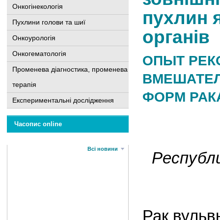
Онкогінекологія
пухлин 
Пухлини голови та шиї
органів
Онкоурологія
Онкогематологія
ОПЫТ РЕК
Променева діагностика, променева
ВМЕШАТЕЛ
терапія
ФОРМ РАК
Експериментальні дослідження
Часопис online
Всі новини
Республи
Рак вульв