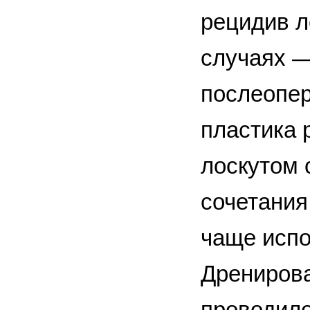
рецидив л
случаях —
послеопер
пластика
лоскутом 
сочетания
чаще испо
Дренирова
проводило