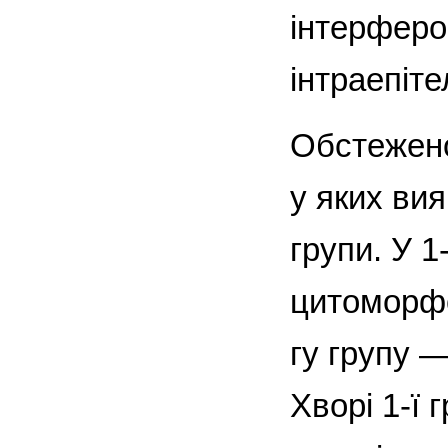
інтерферо
інтраепіте
Обстежено 
у яких вия
групи. У 1
цитоморфо
гу групу — 
Хворі 1-ї