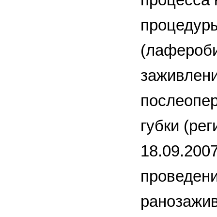
процедур
(лафероби
заживлени
послеопе
губки (ре
18.09.200
проведени
ранозажив