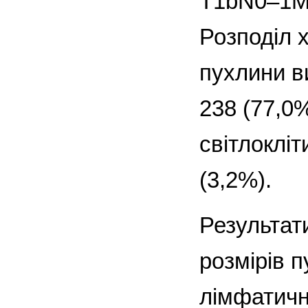
T1bN0–1M0
Розподіл 
пухлини в
238 (77,0
світлоклі
(3,2%).
Результат
розмірів 
лімфатичн