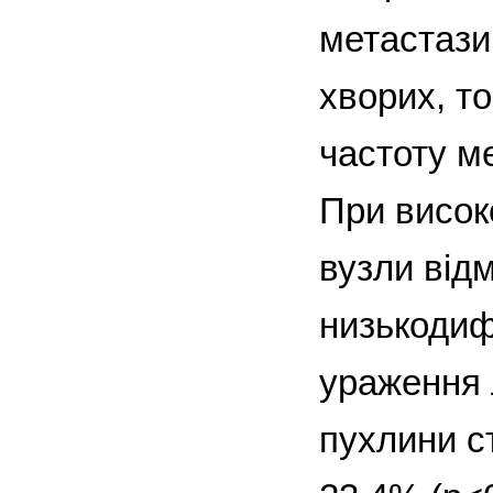
метастази
хворих, т
частоту м
При висок
вузли відм
низькодиф
ураження 
пухлини с