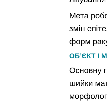
Мета робо
змін епіт
форм раку
ОБ’ЄКТ І
Основну г
шийки мат
морфологі