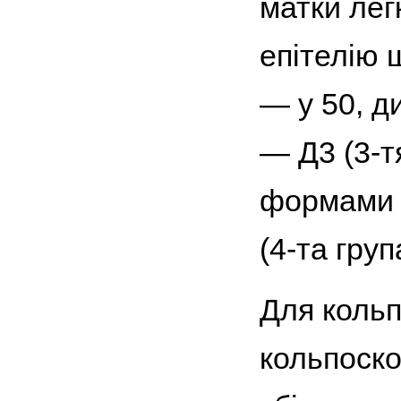
матки лег
епітелію 
— у 50, д
— Д3 (3-т
формами 
(4-та груп
Для кольп
кольпоск