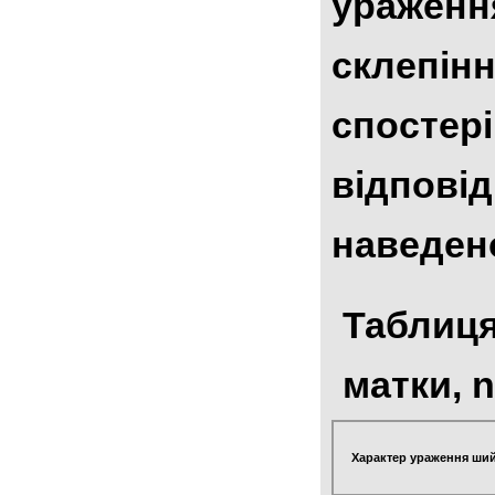
ураження
склепінн
спостері
відповід
наведено
Таблиця
матки, n
Характер ураження ши