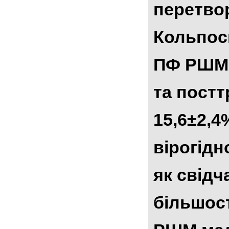
перетвор
Кольпоск
ПФ РШМ, 
та пост
15,6±2,4
вірогідн
як свідч
більшост