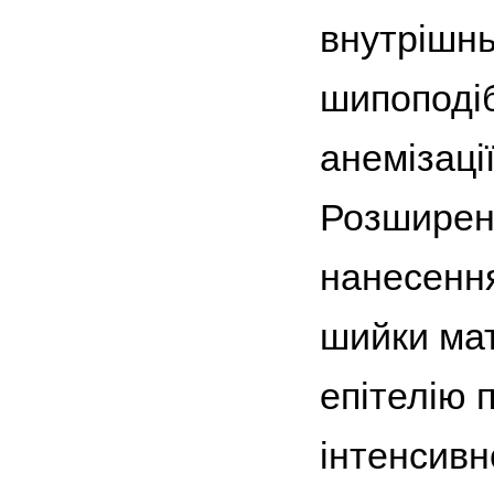
внутрішнь
шипоподіб
анемізаці
Розширена
нанесення
шийки мат
епітелію 
інтенсивн