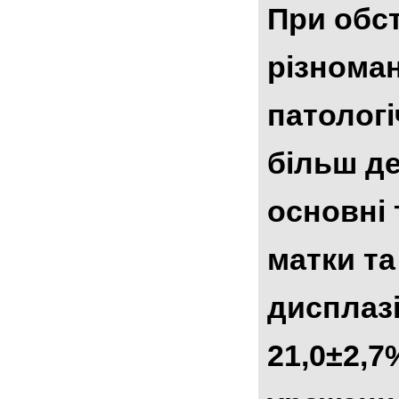
При обст
різноман
патологі
більш де
основні 
матки та
дисплазії
21,0±2,