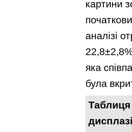
картини з
початкови
аналізі о
22,8±2,8%
яка співп
була вкри
Таблиця 
дисплазі