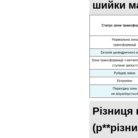
шийки ма
Статус зони трансфо
Нормальна зона
трансформації
Ектопія циліндричного е
Зона трансформації з метапла
ступеня зрілості
Рубцеві зміни
Ектропіон
Перехідна зона
не візуалізуєтьс
Різниця 
(p**різн