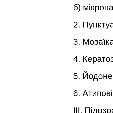
б) мікроп
2. Пунктуа
3. Мозаїка
4. Кератоз
5. Йодоне
6. Атипов
ІІІ. Підоз