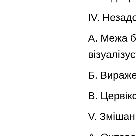
ІV. Незад
А. Межа б
візуалізує
Б. Вираже
В. Цервікс
V. Змішан