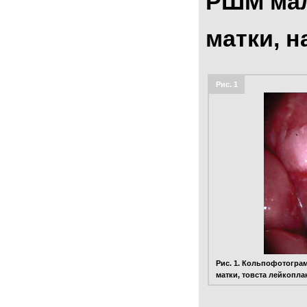
РШМ мали
матки, н
Рис. 1
Рис. 1. Кольпофотограм
матки, товста лейкопла