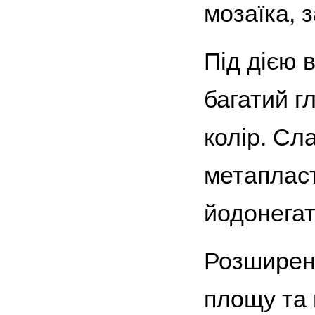
мозаїка, 
Під дією 
багатий г
колір. Сл
метапласт
йодонегат
Розширена
площу та