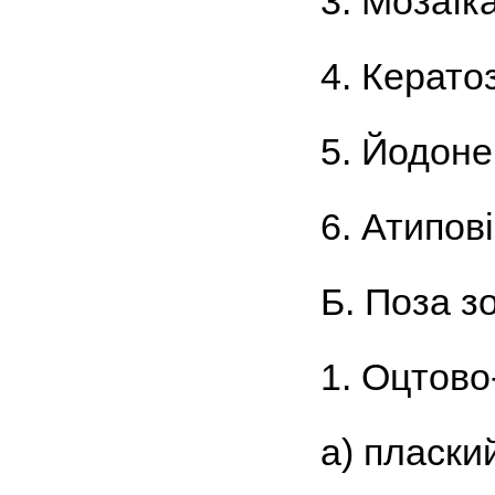
3. Мозаїка
4. Кератоз
5. Йодоне
6. Атипов
Б. Поза з
1. Оцтово-
а) пласки