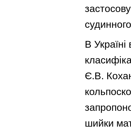
застосову
судинного 
В Україні
класифіка
Є.В. Коха
кольпоско
запропон
шийки мат