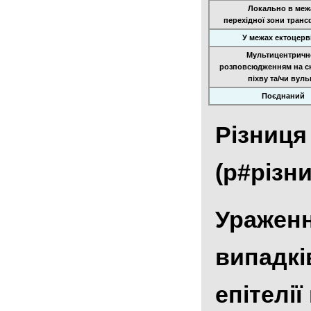
Локально в меж
перехідної зони транс
У межах ектоцерв
Мультицентричн
розповсюдженням на ск
піхву та/чи вуль
Поєднаний
Різниця
(p#різни
Ураженн
випадкі
епітелії