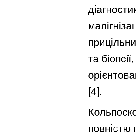
діагности
малігніза
прицільни
та біопсі
орієнтова
[4].
Кольпоско
повністю 