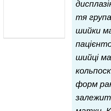
дисплазі
тя група
шийки м
пацієнто
шийці ма
кольпоск
форм рак
залежит
матки. К