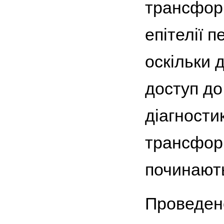
трансформ
епітелії 
оскільки 
доступ до
діагностик
трансформ
починаютьс
Проведено