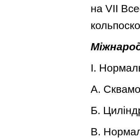
на VII Вс
кольпоскоп
Міжнарод
І. Нормал
А. Сквамо
Б. Цилінд
В. Нормал