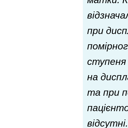
відзнача
при дисп
помірног
ступеня 
на дисп
та при п
пацієнто
відсутні.