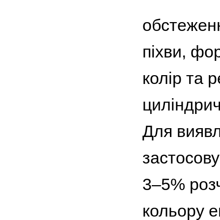
обстеженн
піхви, фо
колір та 
циліндрич
Для виявл
застосову
3–5% розч
кольору е