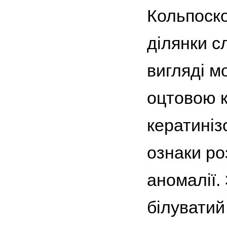
Кольпоско
ділянки с
вигляді м
оцтовою к
кератиніз
ознаки ро
аномалії.
білуватий 