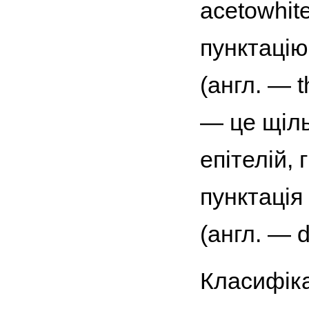
acetowhite
пунктацію 
(англ. — t
— це щіль
епітелій, 
пунктація
(англ. — d
Класифіка