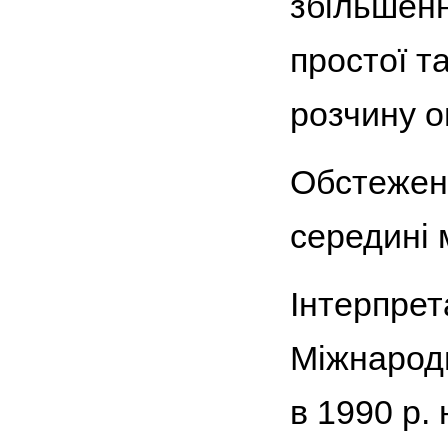
збільшенн
простої т
розчину о
Обстеженн
середині 
Інтерпрет
Міжнарод
в 1990 р. 