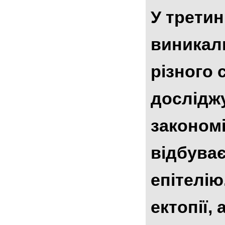
У третин
виникали
різного 
досліджу
закономі
відбува
епітелію
ектопії, 