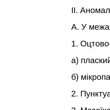
ІІ. Аномал
А. У межа
1. Оцтово-
а) пласки
б) мікроп
2. Пунктуа