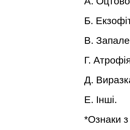
А. Оцтово
Б. Екзофі
В. Запале
Г. Атрофія
Д. Виразк
Е. Інші.
*Ознаки з