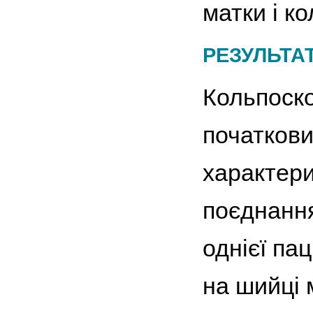
матки і ко
РЕЗУЛЬТА
Кольпоско
початков
характери
поєднання
однієї па
на шийці 