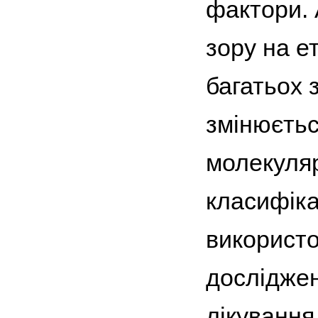
фактори. 
зору на ет
багатьох 
змінюєтьс
молекулярн
класифіка
використов
досліджен
лікування 