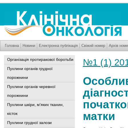
Головна
Новини
Електронна публікація
Свіжий номер
Архів номе
Організація протиракової боротьби
№1 (1) 20
Пухлини органів грудної
Особлив
порожнини
Пухлини органів черевної
діагнос
порожнини
початко
Пухлини шкіри, м'яких тканин,
матки
кісток
Пухлини грудної залози