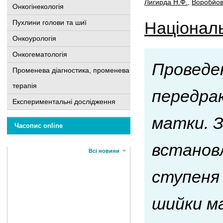
Лигирда Н.Ф.
,
Воробйова
Онкогінекологія
Пухлини голови та шиї
Національ
Онкоурологія
Онкогематологія
Проведен
Променева діагностика, променева
терапія
передра
Експериментальні дослідження
матки. 
Часопис online
встановл
Всі новини
ступеня 
шийки ма