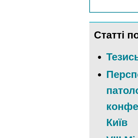
Статті по
Тезис
Персп
патоло
конфер
Київ