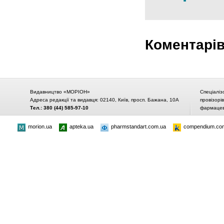
Коментарі
Видавництво «МОРІОН»
Спеціаліз
Адреса редакції та видавця: 02140, Київ, просп. Бажана, 10А
провізорі
Тел.: 380 (44) 585-97-10
фармацевт
morion.ua
apteka.ua
pharmstandart.com.ua
compendium.co