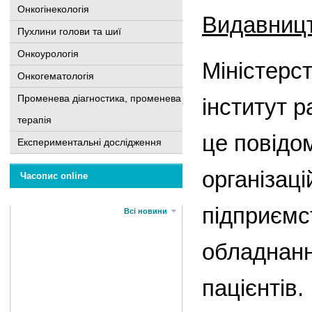
Онкогінекологія
Видавниц
Пухлини голови та шиї
Онкоурологія
Міністерс
Онкогематологія
Променева діагностика, променева
інститут 
терапія
це повідо
Експериментальні дослідження
організац
Часопис online
підприємс
Всі новини
обладнанн
пацієнтів.