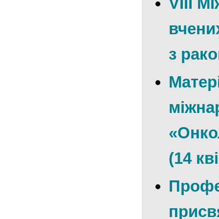
VIII М
вчени
з рак
Матер
міжна
«Онкол
(14 кв
Профе
присв