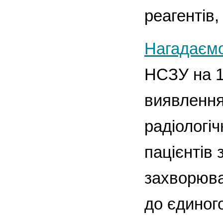
реагентів,
Нагадаєм
НСЗУ на 1
виявлення
радіологіч
пацієнтів
захворюва
до єдиног