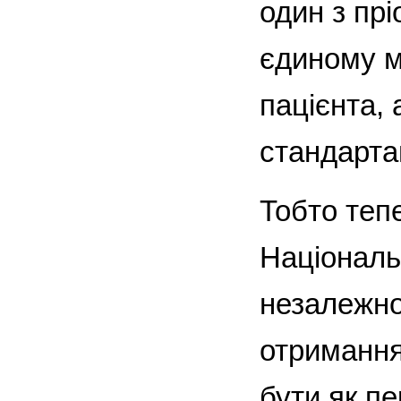
один з пр
єдиному м
пацієнта,
стандарта
Тобто теп
Національ
незалежно
отримання
бути як пе