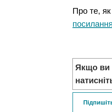
Про те, я
посиланн
Якщо ви 
натисніт
Підпишіть