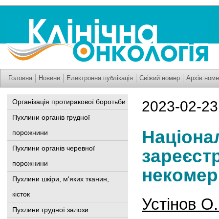
Головна
Новини
Електронна публікація
Свіжий номер
Архів номе
Організація протиракової боротьби
2023-02-23
Пухлини органів грудної
Націона
порожнини
Пухлини органів черевної
зареєст
порожнини
некомер
Пухлини шкіри, м'яких тканин,
кісток
Устінов О.
Пухлини грудної залози