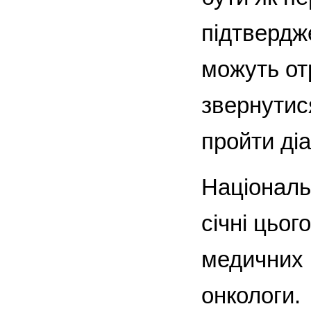
підтвердж
можуть от
звернутис
пройти діа
Національ
січні цьог
медичних г
онкологи.