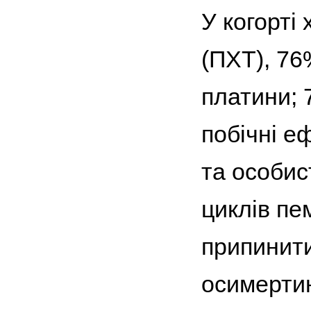
У когорті
(ПХТ), 76
платини; 
побічні е
та особис
циклів пе
припинити
осимертин