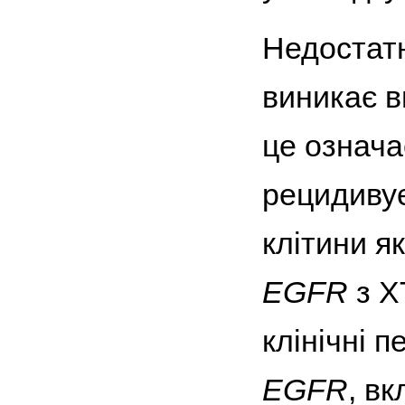
Недостатн
виникає в
це означа
рецидивує
клітини як
EGFR
з Х
клінічні п
EGFR
, в