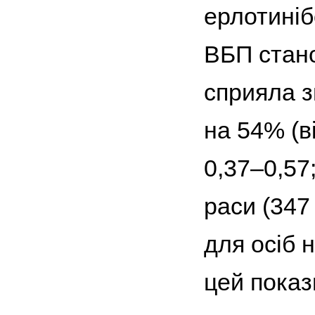
ерлотиніб
ВБП стано
сприяла з
на 54% (в
0,37–0,57
раси (347 
для осіб 
цей показн