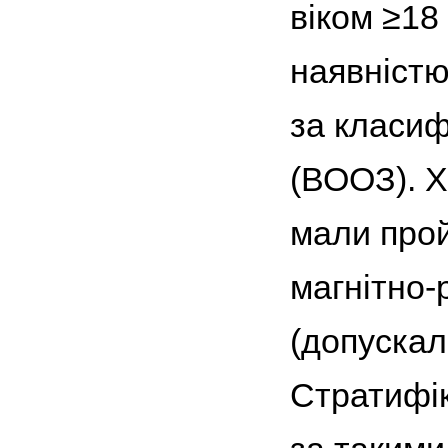
віком ≥18
наявністю
за класиф
(ВООЗ). Х
мали прой
магнітно-
(допускал
Стратифік