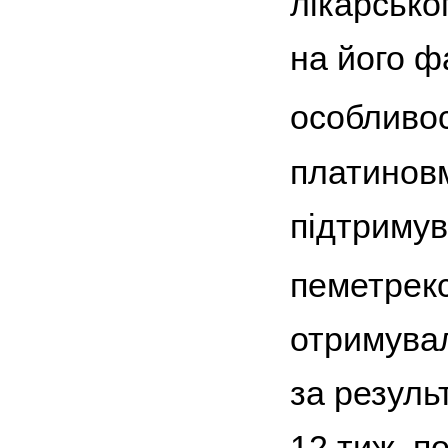
лікарсько
на його ф
особливос
платиновм
підтримув
пеметрекс
отримувал
за резуль
12 тиж, п