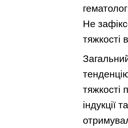
гематолог
Не зафікс
тяжкості 
Загальний
тенденцію
тяжкості 
індукції 
отримувал