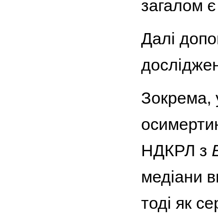
загалом є
Далі допо
дослідже
Зокрема, 
осимертин
НДКРЛ з
медіани в
тоді як с