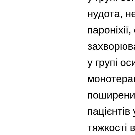
нудота, н
пароніхії,
захворюва
у групі ос
монотерап
поширених
пацієнтів 
тяжкості 