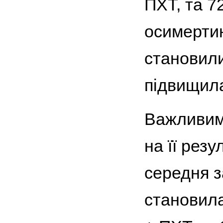
ПХТ, та 7
осимертин
становили
підвищила
Важливим 
на її рез
середня з
становила