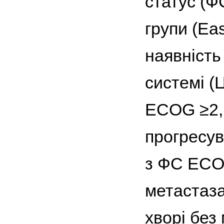
статус (Ф
групи (Ea
наявність
системі (
ECOG ≥2, 
прогресув
з ФС ECO
метастаза
хворі без 