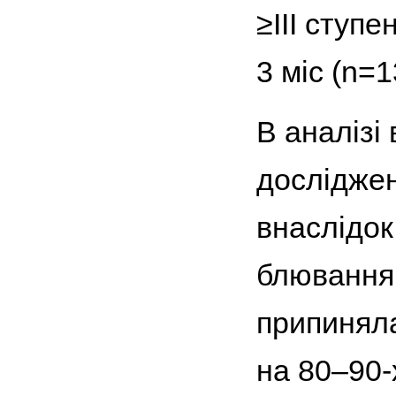
≥III ступ
3 міс (n=
В аналізі
досліджен
внаслідок
блювання 
припиняла
на 80–90-