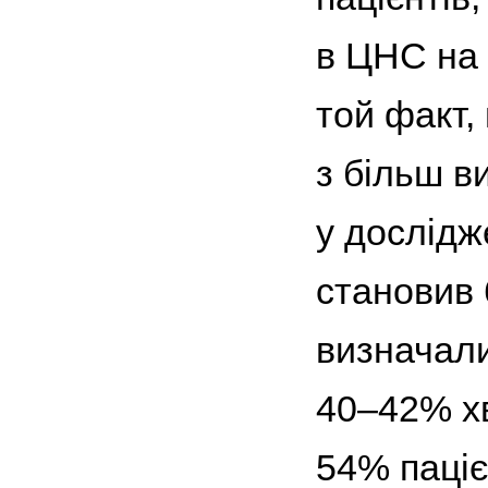
в ЦНС на 
той факт,
з більш в
у дослідж
становив 
визначали
40–42% хв
54% паціє