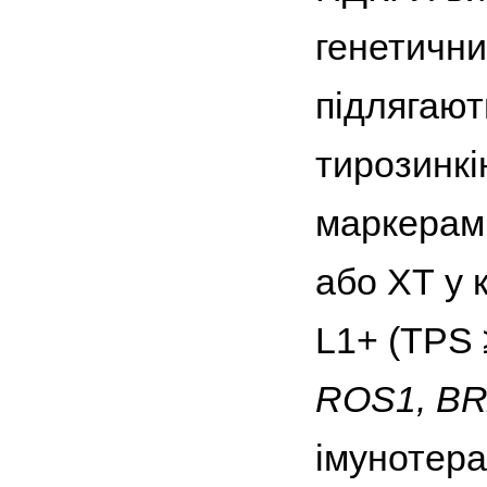
генетичн
підлягають
тирозинкі
маркерами
або ХТ у 
L1+ (TPS 
ROS1, B
імунотера