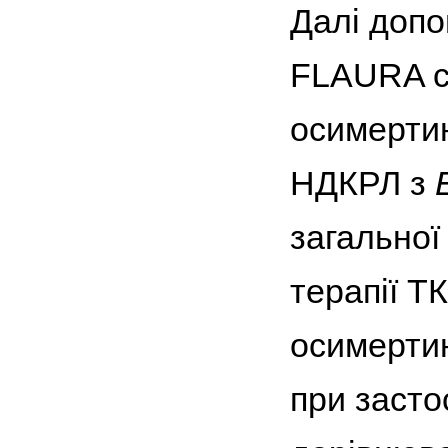
Далі допо
FLAURA са
осимертин
НДКРЛ з
загальної
терапії Т
осимертин
при засто