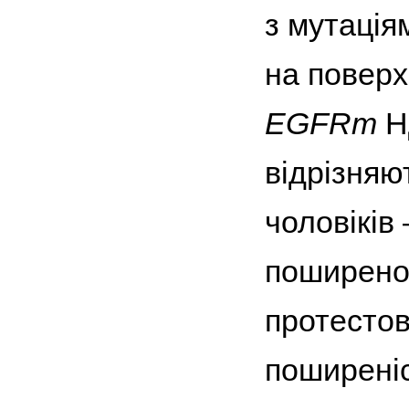
з мутаці
на поверх
EGFRm
НД
відрізняю
чоловіків
поширено
протестов
поширені