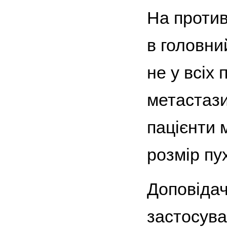
На против
в головни
не у всіх
метастази
пацієнти
розмір пу
Доповідач
застосува