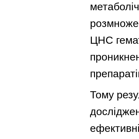
метаболіч
розмножен
ЦНС гемат
проникнен
препараті
Тому резу
дослідже
ефективні