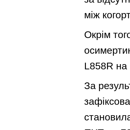
між когор
Окрім тог
осимертин
L858R на 
За резуль
зафіксова
становила