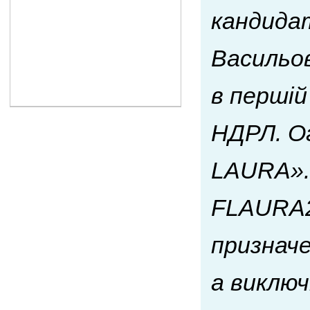
кандида
Васильо
в першій
НДРЛ. О
LAURA».
FLAURA2
призначе
а виключ