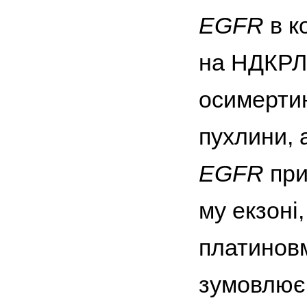
EGFR
в к
на НДКРЛ
осимертин
пухлини, 
EGFR
при
му екзоні
платиновм
зумовлює 