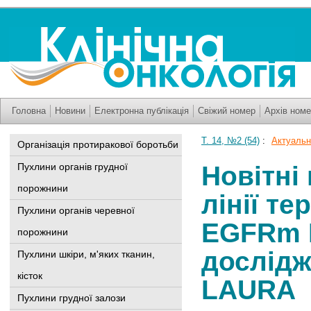
Головна
Новини
Електронна публікація
Свіжий номер
Архів номе
Т. 14, №2 (54)
:
Актуально
Організація протиракової боротьби
Пухлини органів грудної
Новітні
порожнини
лінії те
Пухлини органів черевної
EGFRm Н
порожнини
дослід
Пухлини шкіри, м'яких тканин,
кісток
LAURA
Пухлини грудної залози