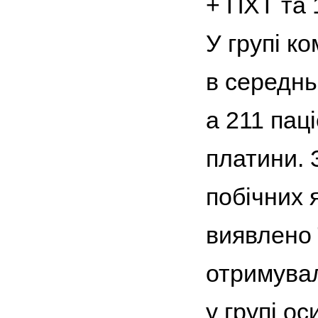
+ ПХТ та 1
У групі к
в середнь
а 211 пац
платини. 
побічних 
виявлено 
отримувал
у групі о