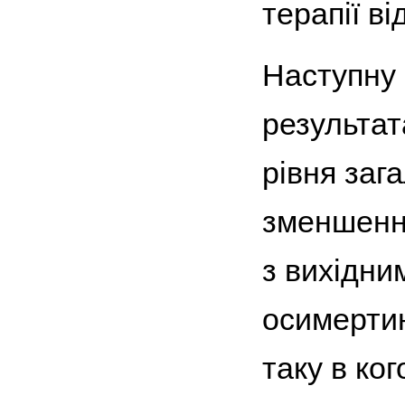
терапії в
Наступну 
результа
рівня заг
зменшення
з вихідни
осимертин
таку в ко