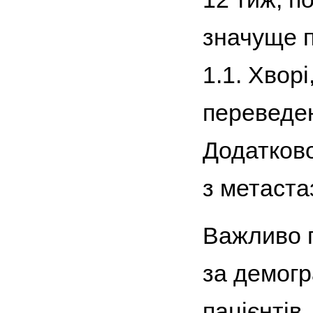
значуще п
1.1. Хвор
переведен
Додатково
з метаста
Важливо п
за демогр
пацієнтів