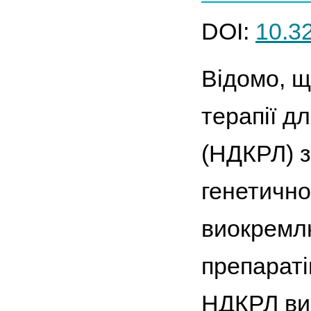
DOI:
10.3
Відомо, що
терапії д
(НДКРЛ) з
генетично
виокремлю
препараті
НДКРЛ виз