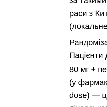
за такими
раси з Ки
(локальне
Рандоміза
Пацієнти 
80 мг + п
(у фармак
dose) — ц