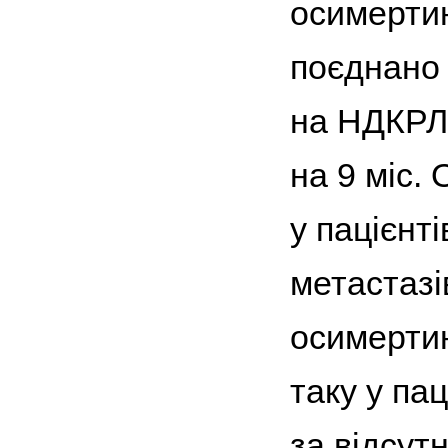
осимертин
поєднано
на НДКРЛ
на 9 міс.
у пацієнт
метастазі
осимертин
таку у па
за відсут