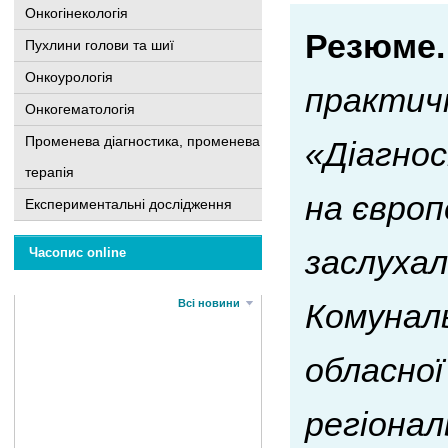
Онкогінекологія
Резюме.
Пухлини голови та шиї
Онкоурологія
практич
Онкогематологія
Променева діагностика, променева
«Діагнос
терапія
на європ
Експериментальні дослідження
заслухал
Часопис online
Всі новини
Комуналь
обласної
регіонал