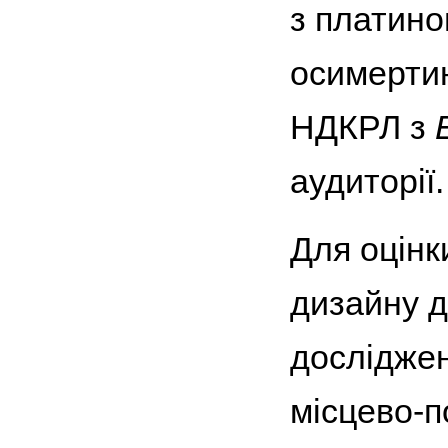
з платино
осимертин
НДКРЛ з
аудиторії.
Для оцінк
дизайну д
досліджен
місцево-