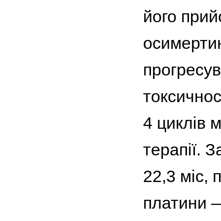
його прий
осимертин
прогресув
токсичнос
4 циклів 
терапії. 
22,3 міс,
платини —