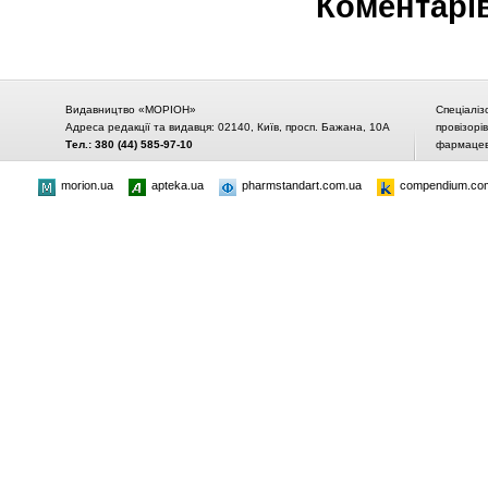
Коментарі
Видавництво «МОРІОН»
Спеціаліз
Адреса редакції та видавця: 02140, Київ, просп. Бажана, 10А
провізорі
Тел.: 380 (44) 585-97-10
фармацевт
morion.ua
apteka.ua
pharmstandart.com.ua
compendium.co