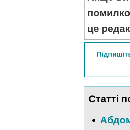
помилкою
це реда
Підпишіть
Статті п
Абдом