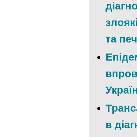
діагн
злояк
та пе
Епіде
впров
Україн
Транс
в діа