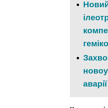
Новий
ілеот
компе
гемік
Захво
новоу
аварі