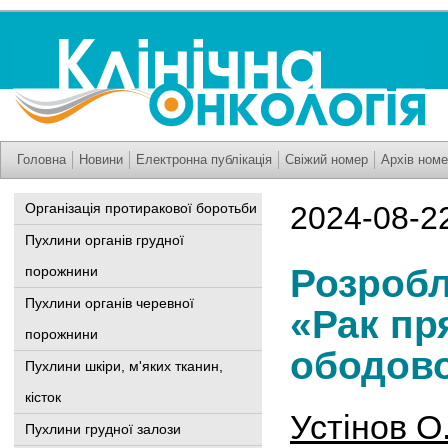
Головна
Новини
Електронна публікація
Свіжий номер
Архів номе
Організація протиракової боротьби
2024-08-2
Пухлини органів грудної
Розробл
порожнини
Пухлини органів черевної
«Рак пр
порожнини
ободово
Пухлини шкіри, м'яких тканин,
кісток
Устінов О
Пухлини грудної залози