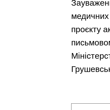
Зауважен
медичних 
проєкту а
письмовом
Міністерс
Грушевсько