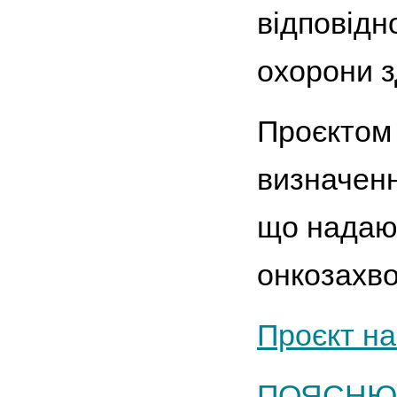
відповідн
охорони з
Проєктом 
визначенн
що надают
онкозахв
Проєкт н
ПОЯСНЮ