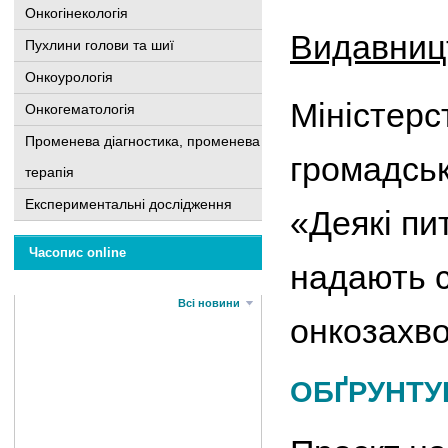
Онкогінекологія
Видавниц
Пухлини голови та шиї
Онкоурологія
Міністерс
Онкогематологія
Променева діагностика, променева
громадськ
терапія
Експериментальні дослідження
«Деякі пи
Часопис online
надають с
Всі новини
онкозахв
ОБҐРУНТУ