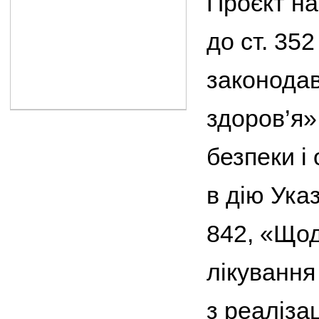
Проєкт на
до ст. 35
законодав
здоров’я»
безпеки і
в дію Ука
842, «Щод
лікування
з реалізац