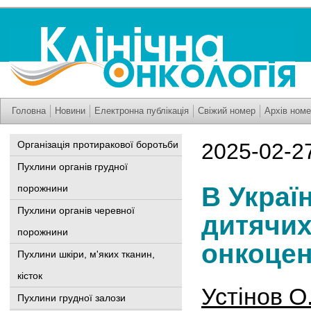
Головна
Новини
Електронна публікація
Свіжий номер
Архів номе
Організація протиракової боротьби
2025-02-2
Пухлини органів грудної
В Украї
порожнини
Пухлини органів черевної
дитячи
порожнини
онкоцен
Пухлини шкіри, м'яких тканин,
кісток
Устінов О
Пухлини грудної залози