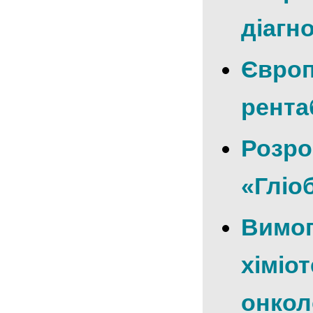
діагн
Європ
рента
Розро
«Гліо
Вимог
хіміо
онкол