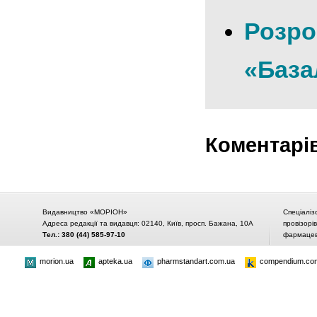
Розро
«База
Коментарі
Видавництво «МОРІОН»
Спеціаліз
Адреса редакції та видавця: 02140, Київ, просп. Бажана, 10А
провізорі
Тел.: 380 (44) 585-97-10
фармацевт
morion.ua
apteka.ua
pharmstandart.com.ua
compendium.co