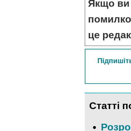
Якщо ви 
помилкою
це реда
Підпишіть
Статті п
Розро