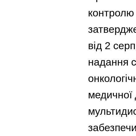
контролю 
затвердже
від 2 сер
надання с
онкологіч
медичної 
мультиди
забезпечи