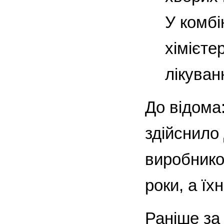
У комбі
хімієте
лікуван
До відома
здійснило 
виробнико
роки, а їх
Раніше за