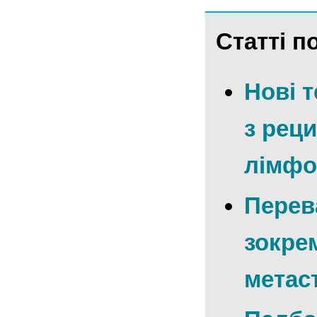
Статті по
Нові т
з рец
лімфо
Перева
зокрем
метаc