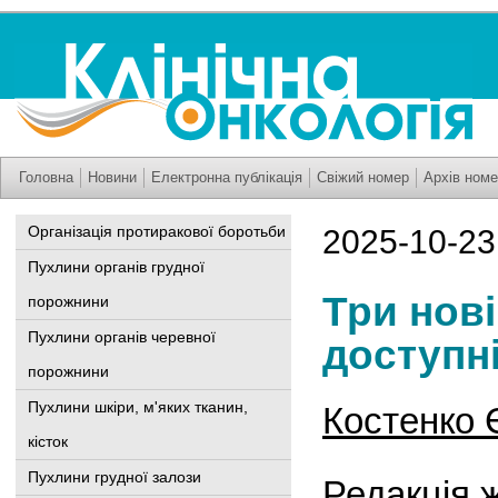
Головна
Новини
Електронна публікація
Свіжий номер
Архів номе
Організація протиракової боротьби
2025-10-23
Пухлини органів грудної
Три нов
порожнини
Пухлини органів черевної
доступн
порожнини
Пухлини шкіри, м'яких тканин,
Костенко Є
кісток
Пухлини грудної залози
Редакція 