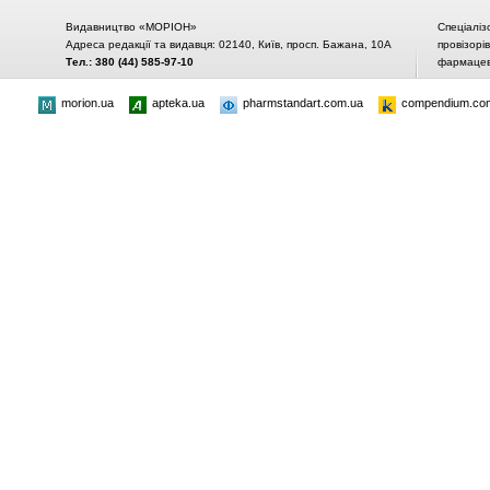
Видавництво «МОРІОН»
Спеціаліз
Адреса редакції та видавця: 02140, Київ, просп. Бажана, 10А
провізорі
Тел.: 380 (44) 585-97-10
фармацевт
morion.ua
apteka.ua
pharmstandart.com.ua
compendium.co