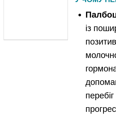
Палбоц
із поши
позити
молочно
гормон
допома
перебіг
прогрес