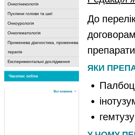
Онкогінекологія
Пухлини голови та шиї
До перелік
Онкоурологія
договорам
Онкогематологія
Променева діагностика, променева
препарати
терапія
Експериментальні дослідження
ЯКИ ПРЕП
Часопис online
Палбоц
Всі новини
інотузу
гемтузу
У ЧОМУ ПЕ