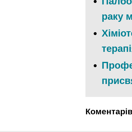
Палбо
раку 
Хіміот
терап
Профе
присв
Коментарі