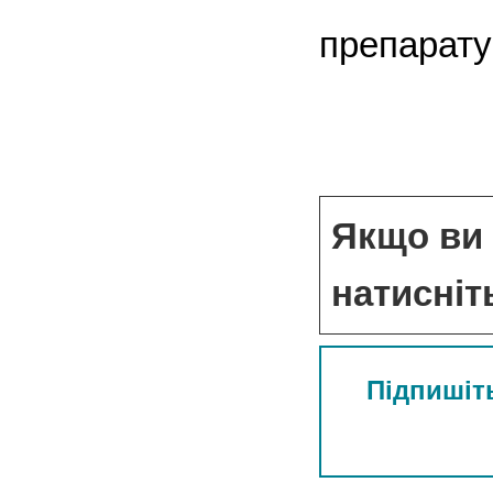
препарату
Якщо ви 
натисніт
Підпишіть