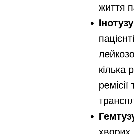
життя п
Інотуз
пацієнт
лейкозо
кілька 
ремісії
транспл
Гемтуз
хворих 