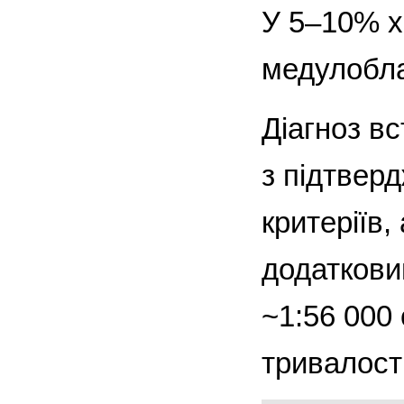
У 5–10% х
медулобл
Діагноз в
з підтвер
критеріїв,
додаткови
~1:56 000
тривалості