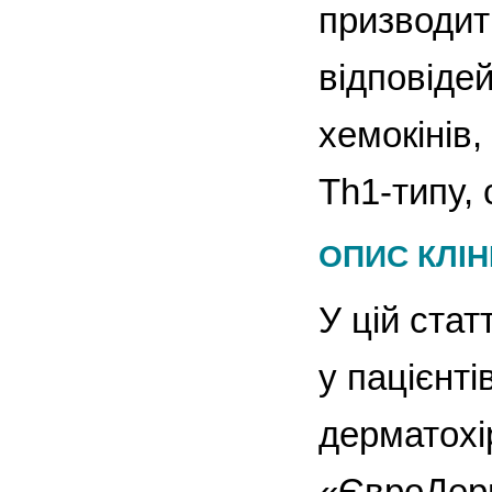
призводит
відповідей
хемокінів,
Th1-типу,
ОПИС КЛІН
У цій стат
у пацієнті
дерматохір
«ЄвроДерм