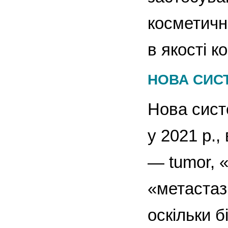
косметичн
в якості к
НОВА СИС
Нова сист
у 2021 р.
— tumor, 
«метастаз
оскільки б