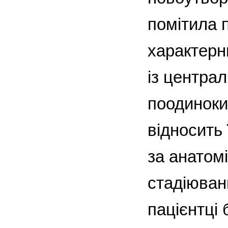
помітила 
характерн
із центра
поодиноки
відносить 
за анатом
стадіюванн
пацієнтці