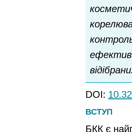
косметич
корелюва
контроль
ефективн
відібран
DOI:
10.32
ВСТУП
БКК є най