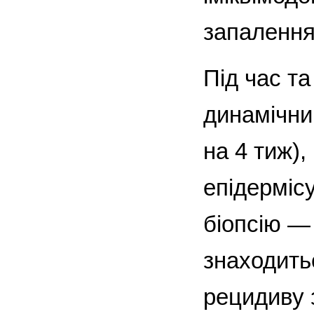
запалення
Під час т
динамічни
на 4 тиж)
епідермісу
біопсію —
знаходить
рецидиву 