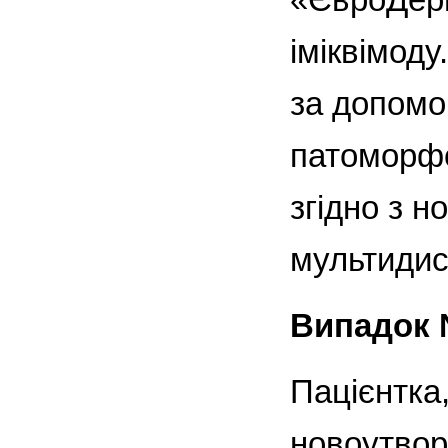
іміквімоду
за допомог
патоморфо
згідно з 
мультидис
Випадок 
Пацієнтка,
новоутвор