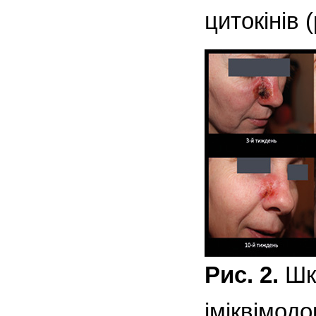
цитокінів (
Рис. 2.
Шкі
іміквімод