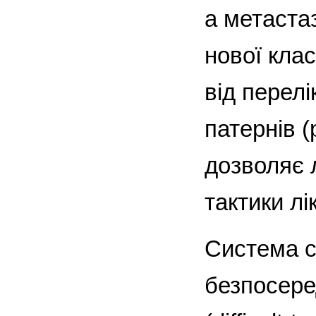
а метастаз
нової кла
від перел
патернів (
дозволяє 
тактики лі
Система с
безпосере