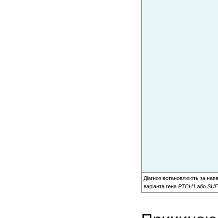
Діагноз встановлюють за наявн
варіанта гена
PTCH1
або
SU