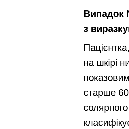
Випадок 
з виразк
Пацієнтка
на шкірі н
показовим,
старше 60
солярного
класифікує