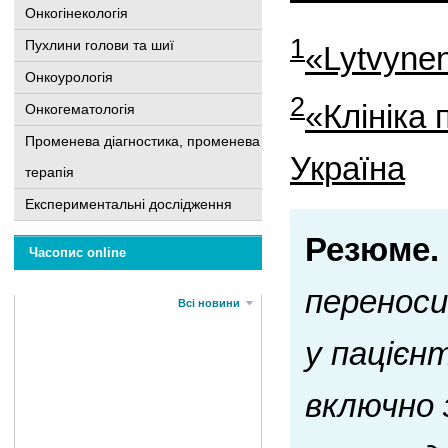
Онкогінекологія
1
Пухлини голови та шиї
«Lytvynen
Онкоурологія
2
«Клініка
Онкогематологія
Променева діагностика, променева
Україна
терапія
Експериментальні дослідження
Резюме.
Часопис online
переноси
Всі новини
у пацієн
включно 