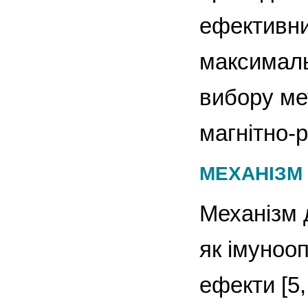
ефективни
максималь
вибору ме
магнітно-
МЕХАНІЗМ 
Механізм 
як імунооп
ефекти [5,