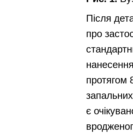
Після дет
про засто
стандартн
нанесення
протягом 
запальних 
є очікуван
вродженог