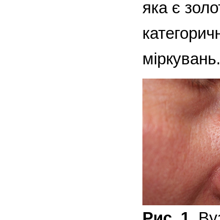
яка є зол
категорич
міркувань
Рис. 1.
Вуз