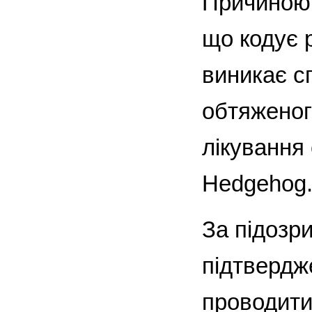
Причиною 
що кодує 
виникає с
обтяженог
лікування 
Hedgehog
За підозри
підтвердж
проводити