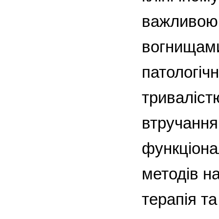
важливою 
вогнищами,
патологіч
тривалістю
втручання
функціонал
методів н
терапія т