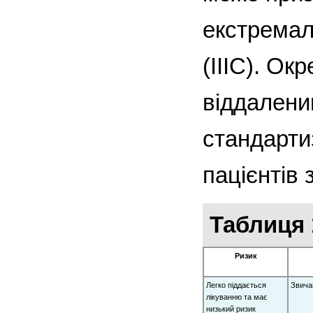
екстремаль
(IIIC). Ок
віддалени
стандарти
пацієнтів 
Таблиця 
Ризик
Легко піддається
Звича
лікуванню та має
низький ризик