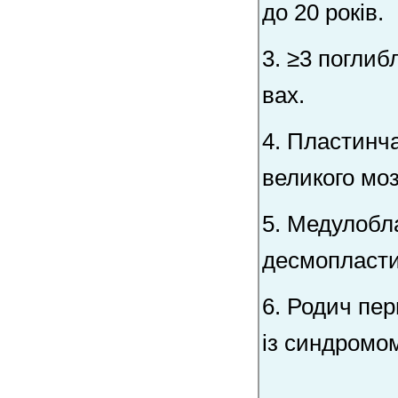
до 20 років.
3. ≥3 поглиб
вах.
4. Пластинч
великого мозк
5. Медулобл
десмопласти
6. Родич пер
із синдромом