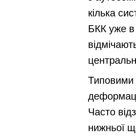
кілька си
БКК уже в
відмічають
центрально
Типовими 
деформаці
Часто від
нижньої щ