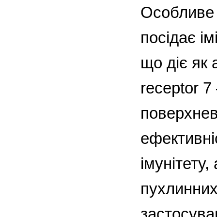
Особливе 
посідає ім
що діє як а
receptor 7
поверхнев
ефективні
імунітету
пухлинних
застосува