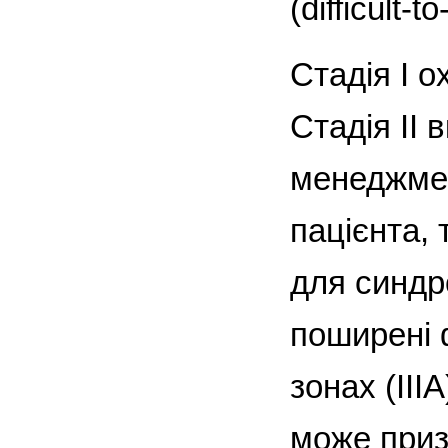
(difficult-
Стадія I о
Стадія II 
менеджмен
пацієнта, 
для синдр
поширені 
зонах (III
може приз