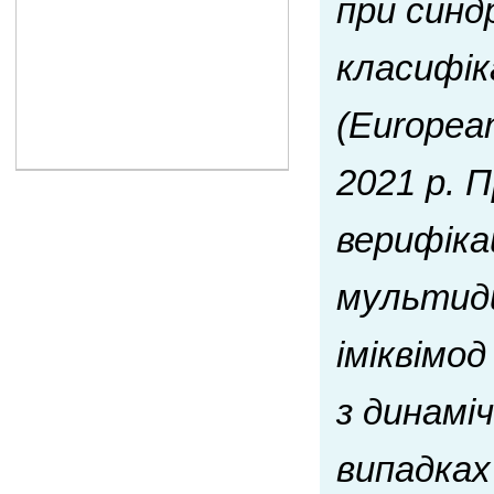
при синд
класифік
(Europea
2021 р. 
верифіка
мультиди
іміквімо
з динамі
випадках