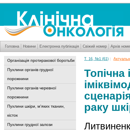
Головна
Новини
Електронна публікація
Свіжий номер
Архів номе
Т. 16, №1 (61)
:
Актуально
Організація протиракової боротьби
Топічна 
Пухлини органів грудної
порожнини
іміквімо
Пухлини органів черевної
сценарі
порожнини
раку шк
Пухлини шкіри, м'яких тканин,
кісток
Литвиненк
Пухлини грудної залози