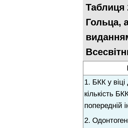
Таблиця 
Гольца, 
виданням
Всесвітн
1. БКК у віці
кількість БК
попередній і
2. Одонтоген