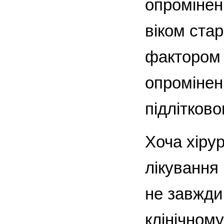
опроміненн
віком стар
фактором 
опроміненн
підлітково
Хоча хіру
лікування
не завжди
клінічному