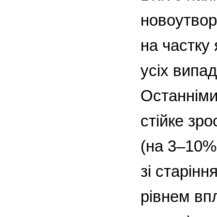
новоутвор
на частку
усіх випад
Останніми
стійке зр
(на 3–10%
зі старін
рівнем вп