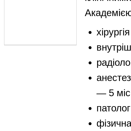
Академією
хірургі
внутріш
радіоло
анестез
— 5 міс
патолог
фізична