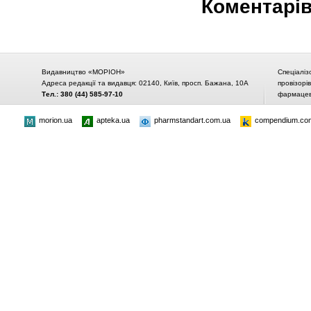
Коментарі
Видавництво «МОРІОН»
Спеціаліз
Адреса редакції та видавця: 02140, Київ, просп. Бажана, 10А
провізорі
Тел.: 380 (44) 585-97-10
фармацевт
morion.ua
apteka.ua
pharmstandart.com.ua
compendium.co