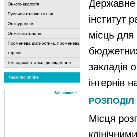
Державне 
Онкогінекологія
Пухлини голови та шиї
інститут 
Онкоурологія
місць для 
Онкогематологія
Променева діагностика, променева
бюджетних
терапія
Експериментальні дослідження
закладів о
Часопис online
інтернів 
Всі новини
РОЗПОДІЛ
Місця роз
клінічним