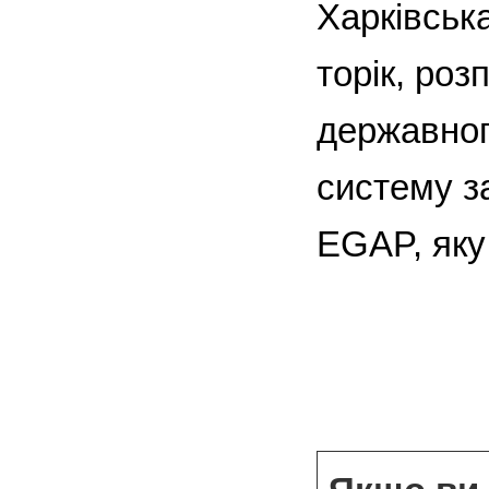
Харківська
торік, роз
державног
систему з
EGAP, яку