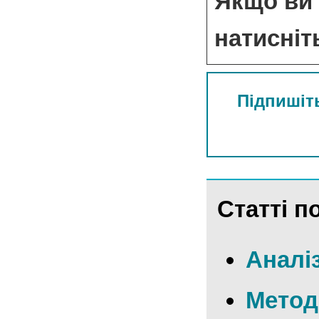
Якщо ви 
натисніт
Підпишіть
Статті по
Аналіз
Методо