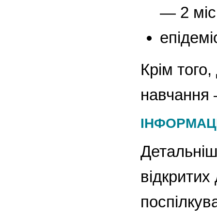
— 2 міс
епідемі
Крім того,
навчання 
ІНФОРМАЦ
Детальніш
відкритих
поспілкув