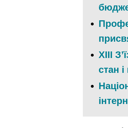
бюдже
Профе
присв
XIII З
стан і
Націо
інтер