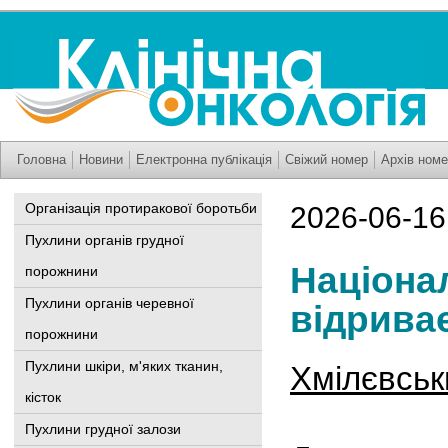
Головна
Новини
Електронна публікація
Свіжий номер
Архів номе
Організація протиракової боротьби
2026-06-16
Пухлини органів грудної
Націона
порожнини
Пухлини органів черевної
відриває
порожнини
Пухлини шкіри, м'яких тканин,
Хмілєвськ
кісток
Пухлини грудної залози