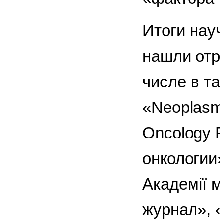
Итоги нау
нашли отр
числе в т
«Neoplasma
Oncology 
онкологии
Академії 
журнал», 