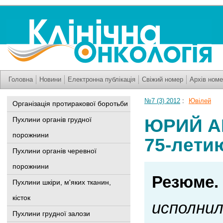
Головна
Новини
Електронна публікація
Свіжий номер
Архів номе
№7 (3) 2012
:
Ювілей
Організація протиракової боротьби
ЮРИЙ А
Пухлини органів грудної
порожнини
75-лети
Пухлини органів черевної
порожнини
Резюме.
Пухлини шкіри, м'яких тканин,
кісток
исполнил
Пухлини грудної залози