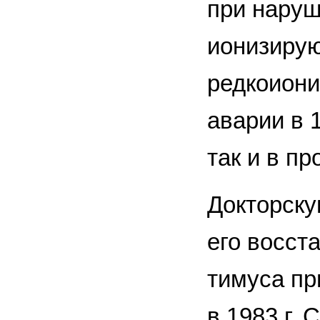
при наруш
ионизирую
редкоиони
аварии в 
так и в п
Докторску
его восст
тимуса пр
в 1983 г