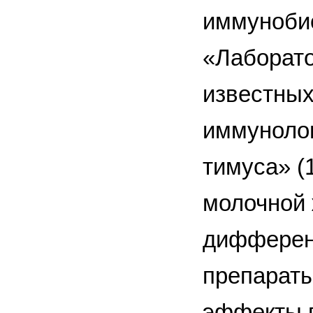
иммунобио
«Лаборато
известных
иммунолог
тимуса» (
молочной 
дифферен
препараты
эффекты п