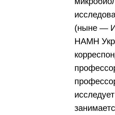
микробиол
исследова
(ныне — И
НАМН Укра
корреспон
профессор
профессор
исследует
занимаетс