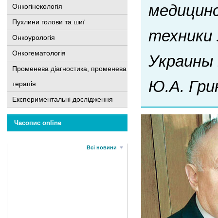
медицинс
Онкогінекологія
Пухлини голови та шиї
техники 
Онкоурологія
Онкогематологія
Украины 
Променева діагностика, променева
Ю.А. Гри
терапія
Експериментальні дослідження
Часопис online
Всі новини