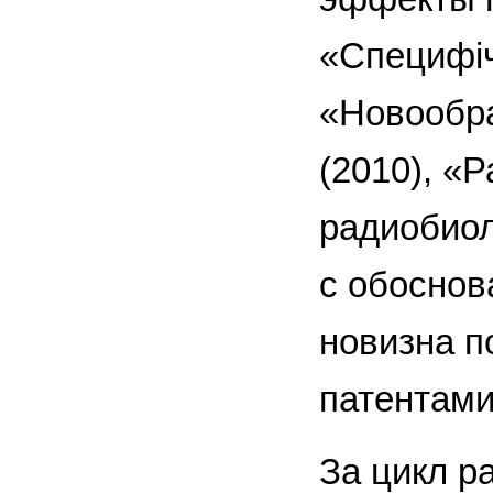
«Специфічн
«Новообра
(2010), «
радиобиол
с обоснов
новизна п
патентами
За цикл р