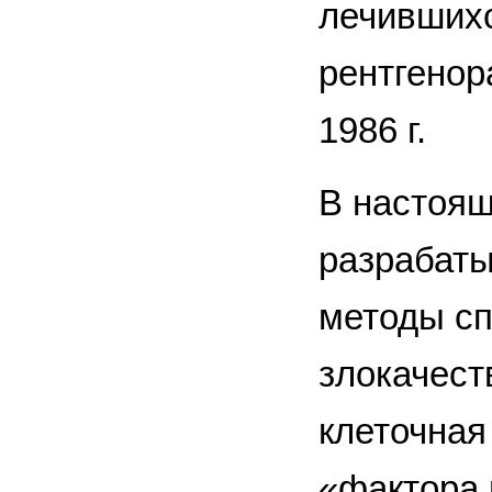
лечившихс
рентгенор
1986 г.
В настоящ
разрабаты
методы с
злокачест
клеточная
«фактора 