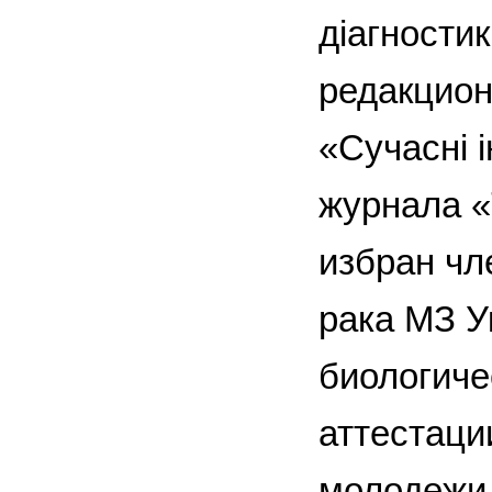
діагности
редакцион
«Сучасні 
журнала «
избран чл
рака МЗ У
биологиче
аттестаци
молодежи 