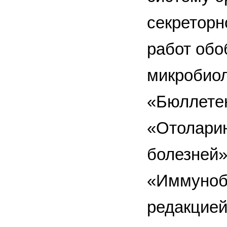
секреторн
работ обо
микробиол
«Бюллетен
«Отоларин
болезней»
«Иммуноби
редакцией 