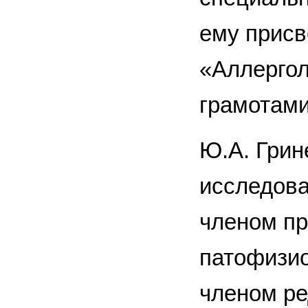
ему присв
«Аллергол
грамотам
Ю.А. Грин
исследова
членом пр
патофизио
членом ре