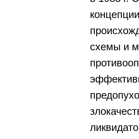
концепции
происхожд
схемы и 
противооп
эффективн
предопухо
злокачест
ликвидато