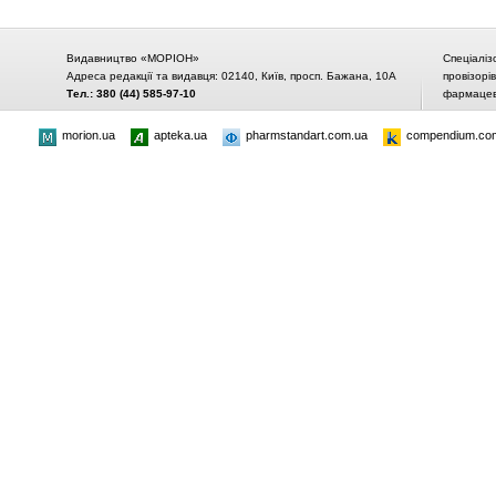
Видавництво «МОРІОН»
Спеціаліз
Адреса редакції та видавця: 02140, Київ, просп. Бажана, 10А
провізорі
Тел.: 380 (44) 585-97-10
фармацевт
morion.ua
apteka.ua
pharmstandart.com.ua
compendium.co