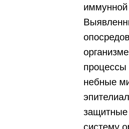
иммунной 
Выявленн
опосредов
организме
процессы 
небные ми
эпителиал
защитные
систему о