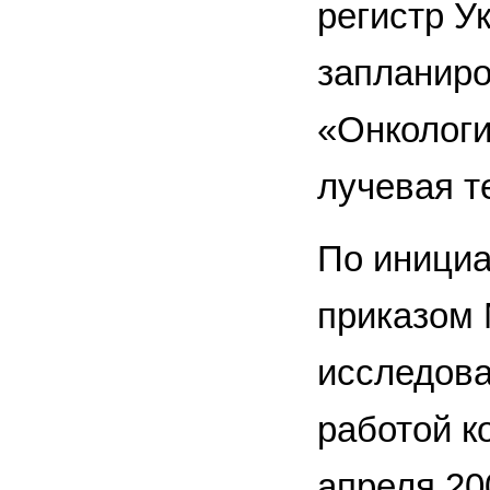
регистр У
запланиро
«Онкологи
лучевая т
По инициа
приказом 
исследова
работой к
апреля 200