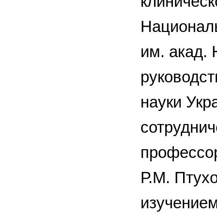
клиническ
Националь
им. акад.
руководст
науки Укр
сотруднич
профессор
Р.М. Птух
изучением