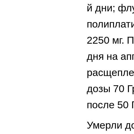
й дни; флу
полиплат
2250 мг. 
дня на ап
расщепле
дозы 70 Г
после 50 
Умерли до