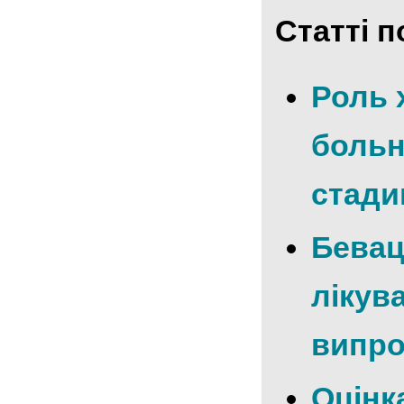
Статті п
Роль 
больн
стади
Бевац
лікува
випро
Оцінка