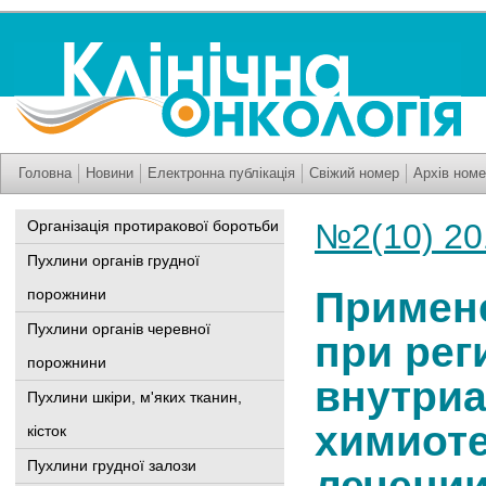
Головна
Новини
Електронна публікація
Свіжий номер
Архів номе
Організація протиракової боротьби
№2(10) 20
Пухлини органів грудної
Примен
порожнини
Пухлини органів черевної
при рег
порожнини
внутри
Пухлини шкіри, м'яких тканин,
химиоте
кісток
Пухлини грудної залози
лечении