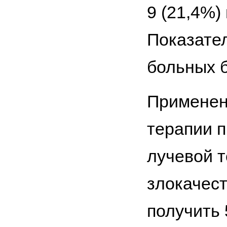
9 (21,4%)
Показател
больных б
Применен
терапии 
лучевой т
злокачес
получить