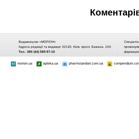
Коментарі
Видавництво «МОРІОН»
Спеціаліз
Адреса редакції та видавця: 02140, Київ, просп. Бажана, 10А
провізорі
Тел.: 380 (44) 585-97-10
фармацевт
morion.ua
apteka.ua
pharmstandart.com.ua
compendium.co