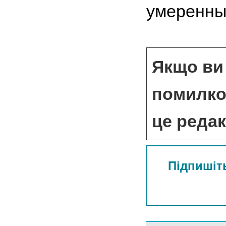
умеренны
Якщо ви 
помилкою
це реда
Підпишіть