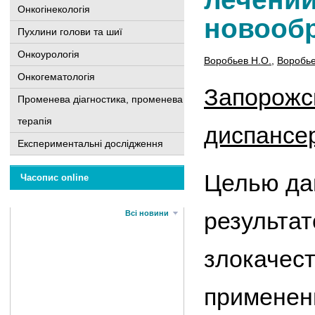
Онкогінекологія
новообр
Пухлини голови та шиї
Онкоурологія
Воробьев Н.О.
,
Воробье
Онкогематологія
Запорожс
Променева діагностика, променева
терапія
диспансе
Експериментальні дослідження
Целью да
Часопис online
результат
Всі новини
злокачес
применен