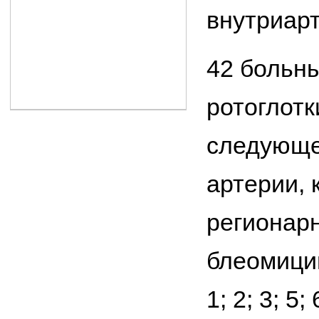
внутриар
42 больн
ротоглот
следующе
артерии, 
регионар
блеомицин
1; 2; 3; 5;