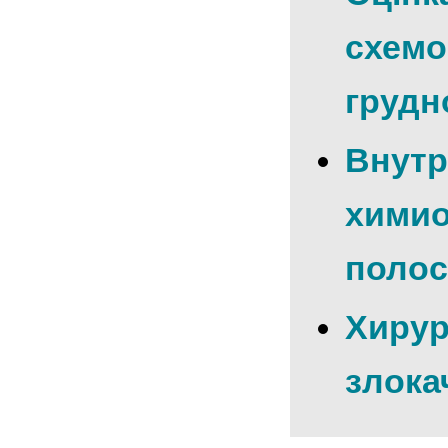
схемо
грудн
Внутр
химио
полос
Хирур
злока