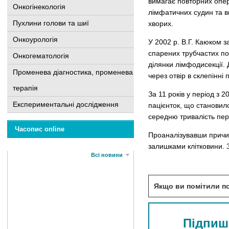
вимагає повторних опер
Онкогінекологія
лімфатичних судин та в
Пухлини голови та шиї
хворих.
Онкоурологія
У 2002 р. В.Г. Каюком 
спарених трубчастих пол
Онкогематологія
ділянки лімфодисекції.
Променева діагностика, променева
через отвір в склепінні
терапія
За 11 років у період з
Експериментальні дослідження
пацієнток, що становил
середню тривалість пере
Часопис online
Проаналізувавши причин
залишками клітковини. 
Всі новини
Якщо ви помітили по
Підпиші