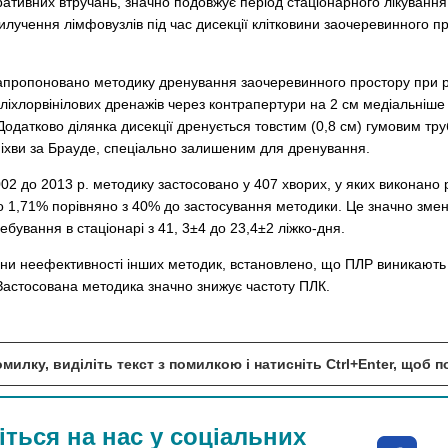
ативних втручань, значно подовжує період стаціонарного лікування
илучення лімфовузлів під час дисекції клітковини заочеревинного п
запропоновано методику дренування заочеревинного простору при ро
іхлорвінілових дренажів через контрапертури на 2 см медіальніше ві
 Додатково ділянка дисекції дренується товстим (0,8 см) гумовим
 піхви за Брауде, спеціально залишеним для дренування.
 2002 до 2013 р. методику застосовано у 407 хворих, у яких виконан
о 1,71% порівняно з 40% до застосування методики. Це значно змен
бування в стаціонарі з 41, 3±4 до 23,4±2 ліжко-дня.
и неефективності інших методик, встановлено, що ПЛР виникають 
Застосована методика значно знижує частоту ПЛК.
милку, виділіть текст з помилкою і натисніть Ctrl+Enter, щоб 
ться на нас у соціальних