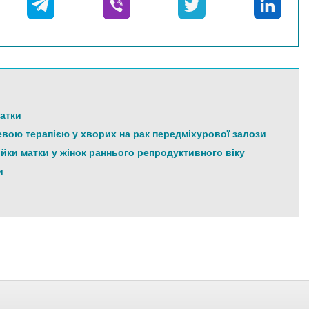
матки
вою терапією у хворих на рак передміхурової залози
ийки матки у жінок раннього репродуктивного віку
и