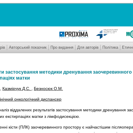
рів
Авторський показчик
Про видання
Для авторів
Політика
Етичн
ати застосування методики дренування заочеревинного
паціях матки
,
Казмірчук Д.С.
,
Безносюк О.М.
інічний онкологічний диспансер
наліз
віддалених результатів
застосування методики дренування за
х екстирпаціях матки з лімфодисекцією.
енні кісти (ПЛК) заочеревинного простору є найчастішим післяопе