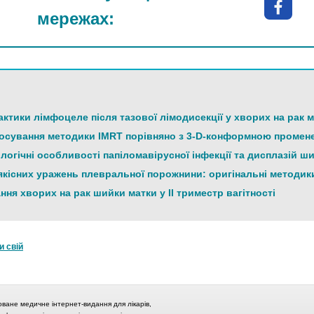
мережах:
ктики лімфоцеле після тазової лімодисекції у хворих на рак 
осування методики IMRT порівняно з 3-D-конформною промене
логічні особливості папіломавірусної інфекції та дисплазій ш
якісних уражень плевральної порожнини: оригінальні методик
ння хворих на рак шийки матки у ІІ триместр вагітності
и свій
оване медичне інтернет-видання для лікарів,