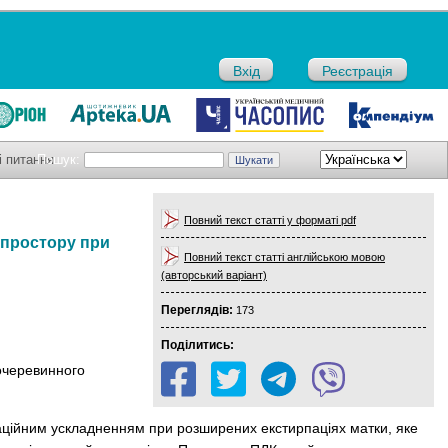
Вхід
Реєстрація
і питання
Пошук:
Повний текст статті у форматі pdf
 простору при
Повний текст статті англійською мовою
(авторський варіант)
Переглядів:
173
Поділитись:
очеревинного
раційним ускладненням при розширених екстирпаціях матки, яке