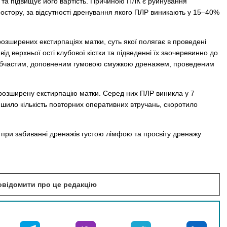
 та підвищує його вартість. Причиною ПЛК є руйнування
ростору, за відсутності дренування якого ПЛР виникають у 15–40%
зширених екстирпаціях матки, суть якої полягає в проведені
д верхньої ості клубової кістки та підведенні їх заочеревинно до
 трубчастим, доповненим гумовою смужкою дренажем, проведеним
о розширену екстирпацію матки. Серед них ПЛР виникла у 7
шило кількість повторних оперативних втручань, скоротило
при забиванні дренажів густою лімфою та просвіту дренажу
повідомити про це редакцію