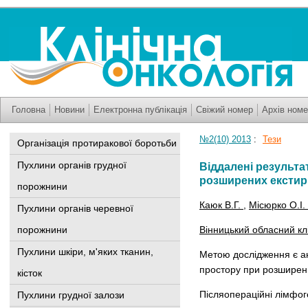
Головна
Новини
Електронна публікація
Свіжий номер
Архів номе
№2(10) 2013
:
Тези
Організація протиракової боротьби
Пухлини органів грудної
Віддалені результ
розширених екстир
порожнини
Каюк В.Г.
,
Місюрко О.І.
Пухлини органів черевної
порожнини
Вінницький обласний кл
Пухлини шкіри, м'яких тканин,
Метою дослідження є
а
простору при розширени
кісток
Післяопераційні лімфог
Пухлини грудної залози