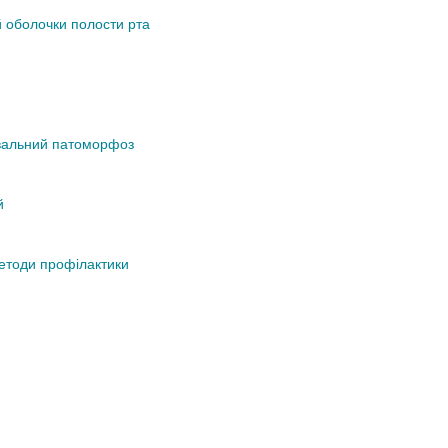
 оболочки полости рта
кувальний патоморфоз
й
методи профілактики