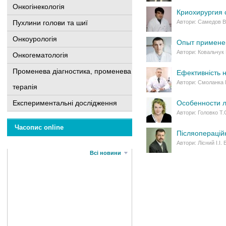
Онкогінекологія
Криохирургия 
Пухлини голови та шиї
Автори: Самедов В
Онкоурологія
Опыт примене
Автори: Ковальчук П
Онкогематологія
Променева діагностика, променева
Ефективність н
Автори: Смоланка І
терапія
Експериментальні дослідження
Особенности л
Автори: Головко Т.
Часопис online
Післяопераційн
Автори: Лісний І.І.
Всі новини