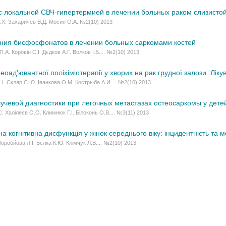
с локальной СВЧ‑гипертермией в лечении больных раком слизистой
.Х. Захаричев В.Д. Мосин О.А. №2(10) 2013
ния бисфосфонатов в лечении больных саркомами костей
.А. Коровін С.І. Дєдков А.Г. Волков І.Б.... №2(10) 2013
еоад’ювантної поліхіміотерапії у хворих на рак грудної залози. Лі
.І. Скляр С.Ю. Іванкова О.М. Кострыба А.И.... №2(10) 2013
учевой диагностики при легочных метастазах остеосаркомы у дете
С. Халілеєв О.О. Климнюк Г.І. Білоконь О.В.... №3(11) 2013
а когнітивна дисфункція у жінок середнього віку: інцидентність та 
 Воробйова Л.І. Бєлка К.Ю. Клімчук Л.В.... №2(10) 2013