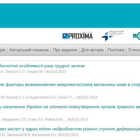
рів
Авторський показчик
Про видання
Для авторів
Політика
Етичн
ологічні особливості раку грудної залози
О. Залєток С.П. Гнидюк М.І. №2(10) 2013
ие факторы возникновения микрометастазов меланомы кожи в сто
.М. Коровін С.І. Солодянникова О.І. Сукач Г.Г.... №2(10) 2013
 населення України на злоякісні новоутворення органів травного ка
Б. Федоренко З.П. Гулак Л.О. Рижов А.Ю.... №2(10) 2013
ових кислот у ядрах клітин нейробластом різного ступеня диференц
О.М. Зарецький М.Б. Василишин О.І. №2(10) 2013