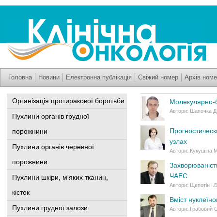
Головна
Новини
Електронна публікація
Свіжий номер
Архів номе
Організація протиракової боротьби
Молекулярно-бі
Автори: Шапочка Д.
Пухлини органів грудної
Прогностическ
порожнини
узлах
Пухлини органів черевної
Автори: Кукушіна М
порожнини
Захворюваність
ЧАЕС
Пухлини шкіри, м'яких тканин,
Автори: Щепотін І.
кісток
Вміст нуклеїн
Пухлини грудної залози
Автори: Грабовий 