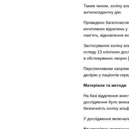
Таким чином, холіну ал
антиоксидантну дію.
Проведено багаточислен
когнітивних відхилень у
пам’ять, відновлення м
Застосування холіну ал
огляду 13 клінічних дос
в обстежуваних хворих [
Перспективним напрямк
делірію у пацієнтів сере
Матеріали та методи
На базі відділення анес
дослідження було визна
безпечність холіну ал
У дослідження включали 