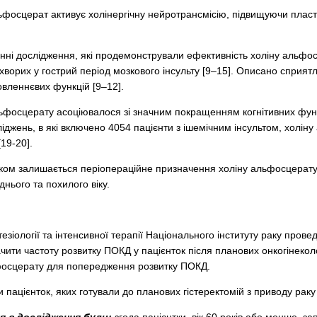
ьфосцерат активує холінергічну нейротрансмісію, підвищуючи пласт
ні дослідження, які продемонстрували ефективність холіну альфосц
 хворих у гострий період мозкового інсульту [9–15]. Описано сприят
овленнєвих функцій [9–12].
ьфосцерату асоціювалося зі значним покращенням когнітивних функц
ліджень, в які включено 4054 пацієнти з ішемічним інсультом, холін
19-20].
ом залишається періопераційне призначення холіну альфосцерату 
днього та похилого віку.
тезіології та інтенсивної терапії Національного інституту раку пр
чити частоту розвитку ПОКД у пацієнток після планових онкогінекол
ьфосцерату для попередження розвитку ПОКД.
пацієнток, яких готували до планових гістеректомій з приводу раку