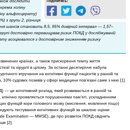
акож дослідити
Поділитись:
крема холіну
ліну альфосцерату)
) з групи 2, різниця
я шансів становить 8,5; 95% довірчий інтервал — 1,57–
 групі достовірно перевищував ризик ПОКД у досліджуваній
рату асоціювалося з достовірним зниженням ризику
озвинених країнах, а також прискорення темпу життя
зії та хірургії в цілому. За останні десятиріччя набула
ургічного втручання на когнітивні функції пацієнтів у ранній та
, 10% судових позивів у сфері медицини пов’язані саме з нею [1].
) — це когнітивний розлад, який розвивається в ранній та
од, клінічно проявляється порушеннями пам’яті, ускладненням
ищих функцій кори головного мозку (мислення, мовлення тощо)
ндують тестування когнітивних функцій за шкалою оцінки
tate Examination — MMSE), де про розвиток ПОКД свідчить
ше [2].