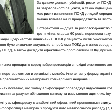
За даними деяких публікацій, розвиток ПОКД а
та задоволеності пацієнтів, а також підвищен
має ризик виникнення ПОКД у людей середньо
значно впливає на їх працездатність та якість 
Гістеректомія — друга за розповсю­дженістю о
третя жінка, старша 60 років, перенесла так
ацій щодо частоти виникнення ПОКД у пацієнток після онкогінекологі
ня було визначити актуальність проблеми ПОКД для жінок середнього
у ПОКД, а також дослідити ефективність профілактики ПОКД призн
вних препаратів серед нейропротекторів є похідні екзогенного холі
 перетворюються в організмі в метаболічно активну форму, здатні
 в пресинаптичних мембранах холінергічних нейронів [6].
инах показано, що холіну альфосцерат попереджує індукований холі
вання за рахунок збільшення синтезу та вивільнення ацетилхоліну в
оліну альфосцерату є анаболічний ефект, який проявляється стимул
 фосфоліпідів мембран з продуктів його метаболічного розпаду [7, 8