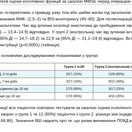
татів оцінки когнітивних функцій за шкалою MMSE перед операцією в
но гістеректомію з приводу раку тіла або шийки матки під загально
никами МАК- (1,5–2) та BIS-моніторингу (40–60). Для післяопераці
нальгетики. Час від зупинки інгаляції анестетика до пробудження хво
ДІ — 13,4–14,9) відповідно. У групі 2 (контрольна) час від зупинки ін
5% ДІ — 14,7–18,2) та 22,8 хв (95% ДІ — 21,1–24,4) відповідно. Вс
стубації (р=0,0001) (таблиця).
а основними досліджуваними показниками у групах
Група 1 n=20
Група 2 (контрольна) 
, 3-тя доба
3/17 (15%)
12/8 (60%)
 7-ма доба
3/17 (15%)
8/12 (40%)
удження (до 10 хв)
17/3 (85%)
3/17 (15%)
ція (до 20 хв)
17/3 (85%)
4/16 (20%)
рації всіх пацієнток повторно тестували за шкалою оцінки психічног
 хворих з групи 1 та 12 (60%) пацієнток з групи 2, різниця між інци
56,86). Значення ВШ свідчить про те, що ризик виникнення ПОКД в 