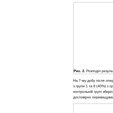
Рис. 2.
Розподіл результ
На 7-му добу після опер
з групи 1 та 8 (40%) з 
контрольній групі збері
достовірно перевищував 