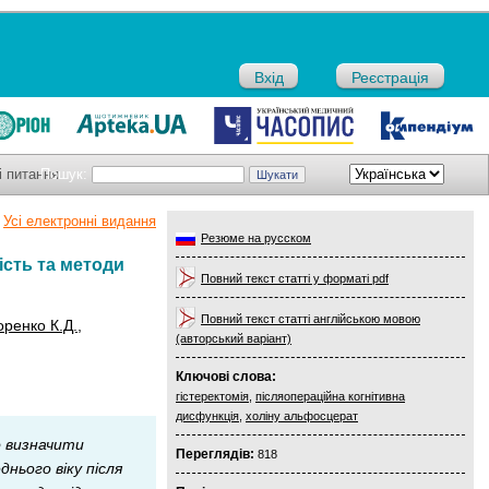
Вхід
Реєстрація
і питання
Пошук:
Усі електронні видання
Резюме на русском
ість та методи
Повний текст статті у форматі pdf
Повний текст статті англійською мовою
ренко К.Д.
,
(авторський варіант)
Ключові слова:
гістеректомія
,
післяопераційна когнітивна
дисфункція
,
холіну альфосцерат
о визначити
Переглядів:
818
нього віку після