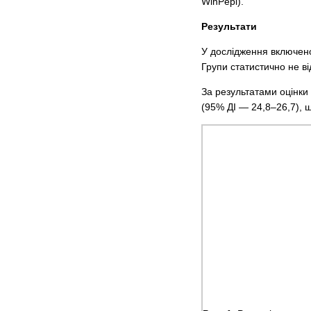
WinPepi).
Результати
У дослідження включено 
Групи статистично не ві
За результатами оцінки 
(95% ДІ — 24,8–26,7), щ