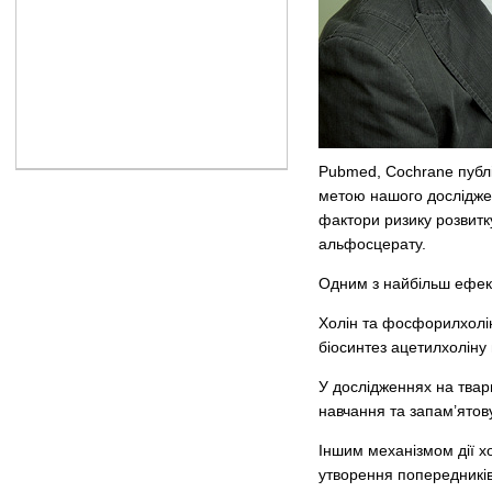
Pubmed, Cochrane публік
метою нашого досліджен
фактори ризику розвитк
альфосцерату.
Одним з найбільш ефекти
Холін та фосфорилхолін
біосинтез ацетилхоліну
У дослідженнях на твар
навчання та запам’ятову
Іншим механізмом дії х
утворення попередників