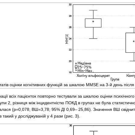
атів оцінки когнітивних функцій за шкалою MMSE на 3-й день після 
ації всіх пацієнток повторно тестували за шкалою оцінки психічног
групи 2, різниця між інцидентністю ПОКД в групах не була статистич
галася (p=0,078; ВШ=3,78; 95% ДІ 0,69– 25,86). Значення ВШ свідчи
такий у досліджуваній у 4 рази (рис. 3).