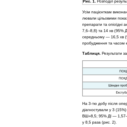
Рис. 1.
Розподіл резуль
Усім пацієнткам викона
лювали цільовими показ
препарати та опіоїдні а
7,6–8,8) та 14 хв (95% 
середньому — 16,5 хв (9
пробудження та часом ек
Таблиця.
Результати з
ПОКД
ПОКД,
Швидке проб
Екстуба
На 3-тю добу після опе
діагностували у 3 (15%)
ВШ=8,5; 95% ДІ — 1,57–
у 8,5 раза (рис. 2).