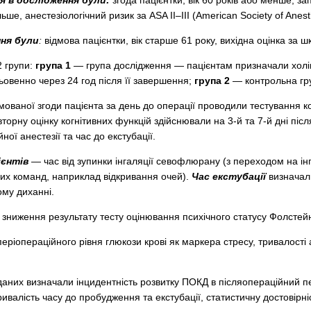
 в дослідження були:
згода пацієнтки, вік 60 років або менше, 
ьше, анестезіологічний ризик за ASA ІІ–ІІІ (American Society of Anesth
ня були
:
відмова пацієнтки, вік старше 61 року, вихідна оцінка з
2 групи:
група 1
— група дослідження — пацієнтам призначали холіну
ньовенно через 24 год після її завершення;
група 2
— контрольна гр
ованої згоди пацієнта за день до операції проводили тестування ко
рну оцінку когнітивних функцій здійснювали на 3-й та 7-й дні післ
йної анестезії та час до екстубації.
ієнтів
— час від зупинки інгаляції севофлюрану (з переходом на ін
их команд, наприклад відкривання очей).
Час екстубації
визначали
му диханні.
зниження результату тесту оцінювання психічного статусу Фолстейн
ріопераційного рівня глюкози крові як маркера стресу, тривалості ан
даних визначали інцидентність розвитку ПОКД в післяопераційний пе
ривалість часу до пробудження та екстубації, статистичну достовірні