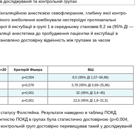
 досліджуваній та контрольній групах
ю інгаляційною анестезією севофлюраном, глибину якої контро­
йного знеболення комбінували нестероїдні протизапальні
рої й екстубації в групі 1 в середньому становив 8,2 хв (95% ДІ —
галяції анестетика до пробудження пацієнтки й екстубації в
тановлено достовірну відмінність між групами за часом
n=20
Критерій Фішера
ВШ
p=0,004
8,5 (95% ДІ 1,57–56,86)
p=0,078
3,78 (95% ДІ 0,69–25,86)
p=0,001
32 (95% ДІ 3,4–45)
p=0,001
22,6 (95% ДІ 1,8–31,5)
о статусу Фолстейна. Результати наведено в таблиці ПОКД
дентністю ПОКД в групах була статистично достовірною (p=0,004;
контрольній групі достовірно перевищував такий у досліджуваній