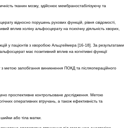
ичність тканин мозку, здійснює мембраностабілізуючу та
ерату відносно порушень рухових функцій, рівня свідомості,
ливий вплив холіну альфосцерату на психічну діяльність хворих,
ій у пацієнтів з хворобою Альцгеймера [16-18]. За результатами
у альфосцерат має позитивний вплив на когнітивні функції
з метою запобігання виникнення ПОКД та післяопераційного
оведено проспективне контрольоване дослідження. Метою
огічних оперативних втручань, а також ефективність та
 шийки або тіла матки.