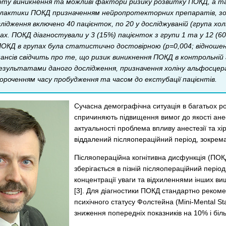
тоту виникнення та можливі фактори ризику розвитку ПОКД, а т
лактики ПОКД призначенням нейропротекторних препаратів, зо
лідження включено 40 пацієнток, по 20 у досліджуваній (група хо
х. ПОКД діагностували у 3 (15%) пацієнток з групи 1 та у 12 (60%
ОКД в групах була статистично достовірною (p=0,004; відношенн
шансів свідчить про те, що ризик виникнення ПОКД в контрольній
а результатами даного дослідження, призначення холіну альфосце
ороченням часу пробудження та часом до екстубації пацієнтів.
Сучасна демографічна ситуація в багатьох р
спричиняють підвищення вимог до якості анесте
актуальності проблема впливу анестезії та хір
віддалений післяопераційний період, зокрема
Післяопераційна когнітивна дисфункція
(ПОКД
зберігається в пізній післяопераційний пері
концентрації уваги та відхиленнями інших в
[3]. Для діагностики ПОКД стандартно рекоме
психічного статусу Фолстейна (Mini-Mental S
зниження попередніх показників на 10% і біль