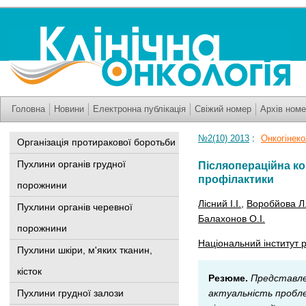
Головна
Новини
Електронна публікація
Свіжий номер
Архів номе
№2(10) 2013
:
Онкогінеко
Організація протиракової боротьби
Пухлини органів грудної
Післяопераційна ко
профілактики
порожнини
Лісний І.І.
,
Воробйова Л.
Пухлини органів черевної
Балахонов О.І.
порожнини
Національний інститут р
Пухлини шкіри, м'яких тканин,
кісток
Резюме.
Представле
Пухлини грудної залози
актуальність проблем