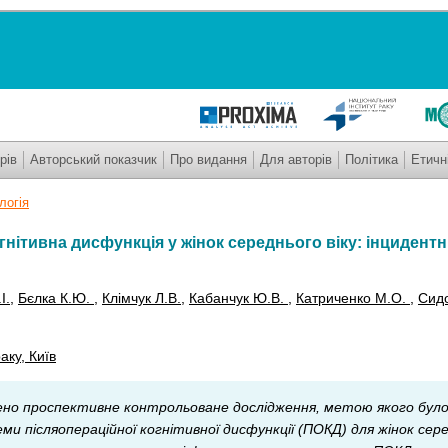
рів
Авторський показчик
Про видання
Для авторів
Політика
Етичн
логія
гнітивна дисфункція у жінок середнього віку: інцидентн
І.
,
Бєлка К.Ю.
,
Клімчук Л.В.
,
Кабанчук Ю.В.
,
Катриченко М.О.
,
Сидо
аку, Київ
но проспективне контрольоване дослідження, метою якого бул
и післяопераційної когнітивної дисфункції (ПОКД) для жінок серед