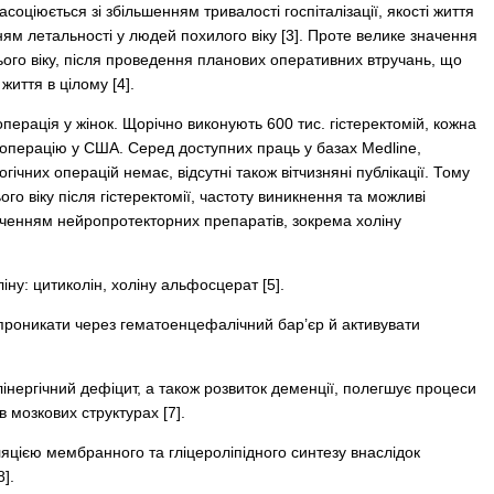
соціюється зі збільшенням тривалості госпіталізації, якості життя
ням летальності у людей похилого віку [3]. Проте велике значення
го віку, після проведення планових оперативних втручань, що
життя в цілому [4].
перація у жінок. Щорічно виконують 600 тис. гістеректомій, кожна
у операцію у США. Серед доступних праць у базах Medline,
чних операцій немає, відсутні також вітчизняні публікації. Тому
 віку після гістеректомії, частоту виникнення та можливі
аченням нейропротекторних препаратів, зокрема холіну
ну: цитиколін, холіну альфосцерат [5].
 проникати через гематоенцефалічний бар’єр й активувати
нергічний дефіцит, а також розвиток деменції, полегшує процеси
 мозкових структурах [7].
яцією мембранного та гліцероліпідного синтезу внаслідок
].