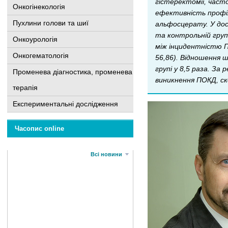
гістеректомії, час
Онкогінекологія
ефективність профі
Пухлини голови та шиї
альфосцерату. У дос
та контрольній група
Онкоурологія
між інцидентністю П
Онкогематологія
56,86). Відношення 
групі у 8,5 раза. З
Променева діагностика, променева
виникнення ПОКД, ск
терапія
Експериментальні дослідження
Часопис online
Всі новини