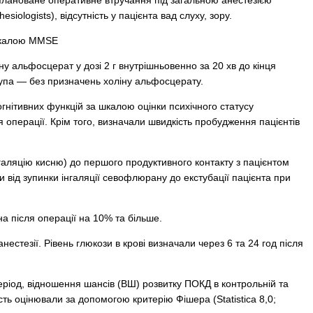
заплановане оперативне втручання під загальною анестезією
esiologists), відсутність у пацієнта вад слуху, зору.
а шкалою MMSE
 альфосцерат у дозі 2 г внутрішньовенно за 20 хв до кінця
упа — без призначень холіну альфосцерату.
гнітивних функцій за шкалою оцінки психічного статусу
я операції. Крім того, визначали швидкість пробудження пацієнтів
галяцію кисню) до першого продуктивного контакту з пацієнтом
 від зупинки інгаляції севофлюрану до екстубації пацієнта при
а після операції на 10% та більше.
естезії. Рівень глюкози в крові визначали через 6 та 24 год після
ріод, відношення шансів (ВШ) розвитку ПОКД в контро­льній та
сть оцінювали за допомогою критерію Фішера (Statistica 8,0;