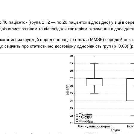
40 пацієнток (група 1 і 2 — по 20 пацієнток відповідно) у віці в се
дрізнялися за віком та відповідали критеріям включення в дослідже
когнітивних функцій перед операцією (шкала MMSE) середній показни
о свідчить про статистично достовірну однорідність груп (р=0,08) (ри