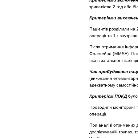
Критеріями включення
тривалістю 2 год або біл
Критеріями виключен
Пацієнтів розділили на 
операції та 1 г внутріш
Після отримання інформ
Фолстейна (MMSE). Повто
після загальної інгаляці
Час пробудження пац
(виконання елементарн
адекватному самостійно
Критерієм ПОКД
було 
Проводили моніторинг пе
операції.
При аналізі отриманих 
досліджуваній групах, т