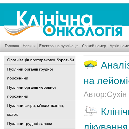
Головна
Новини
Електронна публікація
Свіжий номер
Архів номе
Організація протиракової боротьби
Аналі
Пухлини органів грудної
на лейомі
порожнини
Пухлини органів черевної
Автор:Сухін 
порожнини
Пухлини шкіри, м'яких тканин,
Клініч
кісток
Пухлини грудної залози
лікування