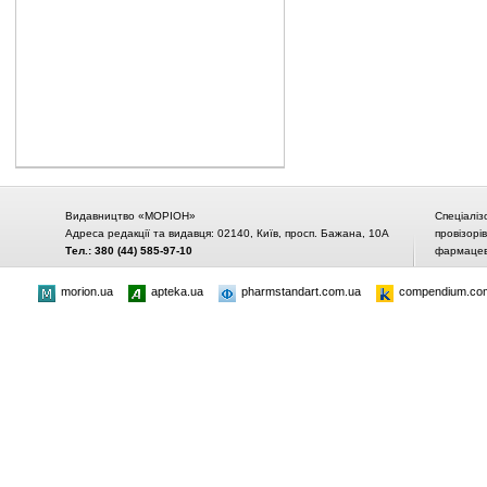
Видавництво «МОРІОН»
Спеціаліз
Адреса редакції та видавця: 02140, Київ, просп. Бажана, 10А
провізорі
Тел.: 380 (44) 585-97-10
фармацевт
morion.ua
apteka.ua
pharmstandart.com.ua
compendium.co