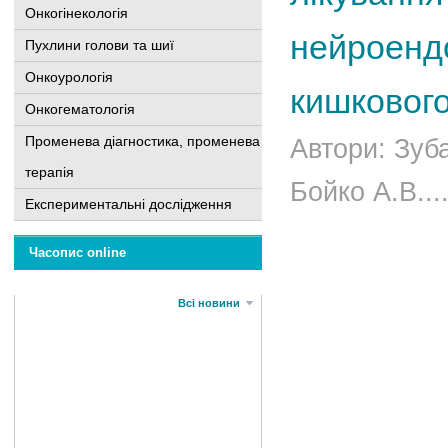
Онкогінекологія
нейроенд
Пухлини голови та шиї
Онкоурологія
кишкового
Онкогематологія
Променева діагностика, променева
Автори: Зуб
терапія
Бойко А.В...
Експериментальні дослідження
Часопис online
Всі новини