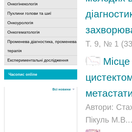
Онкогінекологія
діагности
Пухлини голови та шиї
Онкоурологія
захворюва
Онкогематологія
Променева діагностика, променева
Т. 9, № 1 (3
терапія
Місце
Експериментальні дослідження
цистектом
Часопис online
Всі новини
метастати
Автори: Ста
Пікуль М.В...