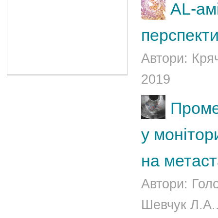
АL-ам
перспект
Автори: Кряч
2019
Проме
у монітор
на метаст
Автори: Голо
Шевчук Л.А..