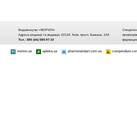
Видавництво «МОРІОН»
Спеціаліз
Адреса редакції та видавця: 02140, Київ, просп. Бажана, 10А
провізорі
Тел.: 380 (44) 585-97-10
фармацевт
morion.ua
apteka.ua
pharmstandart.com.ua
compendium.co