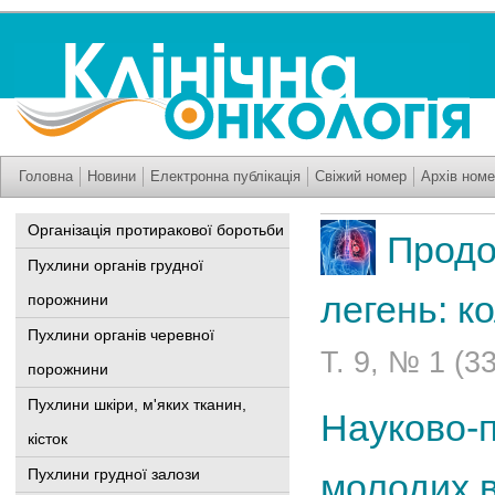
Головна
Новини
Електронна публікація
Свіжий номер
Архів номе
Організація протиракової боротьби
Продо
Пухлини органів грудної
легень: к
порожнини
Пухлини органів черевної
Т. 9, № 1 (3
порожнини
Пухлини шкіри, м'яких тканин,
Науково-п
кісток
Пухлини грудної залози
молодих в