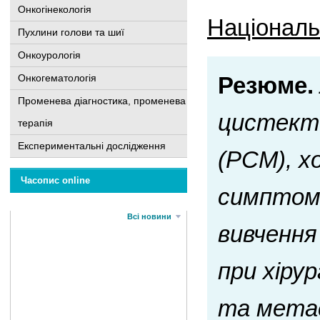
Онкогінекологія
Національн
Пухлини голови та шиї
Онкоурологія
Онкогематологія
Резюме.
Променева діагностика, променева
цистекто
терапія
Експериментальні дослідження
(РСМ), х
Часопис online
симптом
Всі новини
вивчення
при хіру
та мета