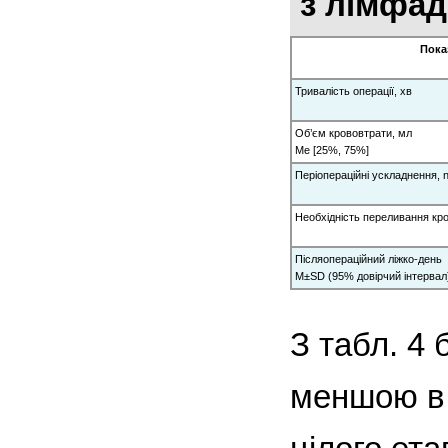
з лімфад
Пока
Тривалість операції, хв
Об’єм крововтрати, мл
Me [25%, 75%]
Періопераційні ускладнення, 
Необхідність переливання кров
Післяопераційний ліжко-день
M±SD (95% довірчий інтервал
З табл. 4
меншою в 