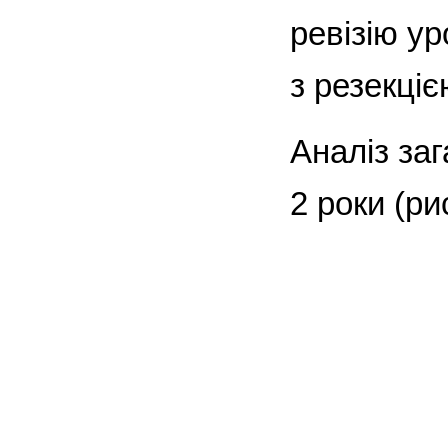
ревізію у
з резекці
Аналіз за
2 роки (ри