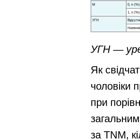
М
0, n (%)
1, n (%)
УГН
Відсутні
Наявний
УГН — ур
Як свідчат
чоловіки 
при порівн
загальним
за TNM, к