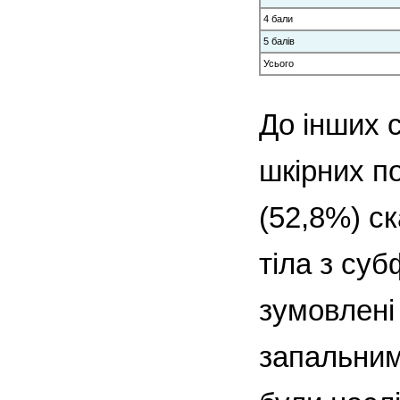
4 бали
5 балів
Усього
До інших с
шкірних по
(52,8%) с
тіла з су
зумовлені
запальним