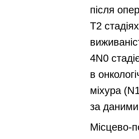
після опе
Т2 стадіях
виживаніс
4N0 стаді
в онколог
міхура (N
за даними 
Місцево-п