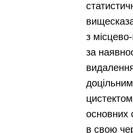
статистич
вищесказа
з місцев
за наявно
видалення
доцільним
цистектом
основних 
в свою че