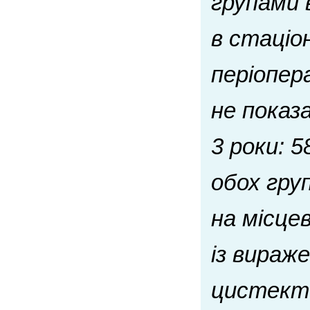
групами 
в стаціо
періопер
не показа
3 роки: 
обох гру
на місце
із вира
цистекто