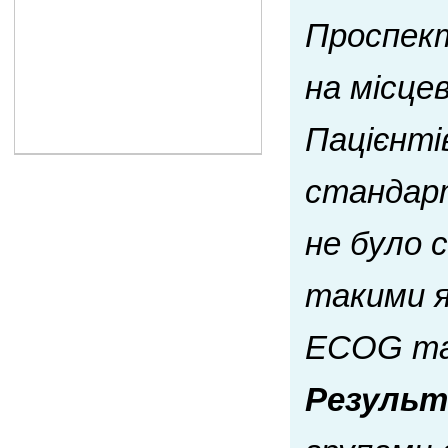
Проспект
на місц
Пацієнті
стандарт
не було 
такими як
ECOG та 
Резуль