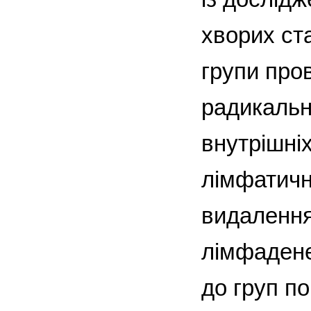
хворих ст
групи про
радикальн
внутрішні
лімфатичн
видалення
лімфаденек
до груп по