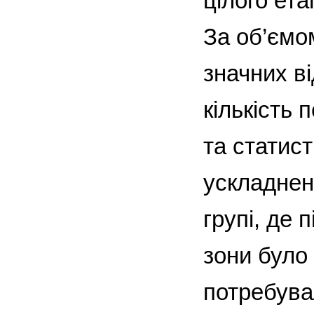
цілого ета
За об’ємо
значних в
кількість 
та статис
ускладнен
групі, де 
зони було
потребувал