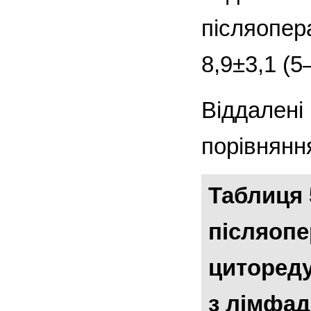
післяопера
8,9±3,1 (5
Віддалені 
порівняння
Таблиця 
післяопе
цитореду
з лімфад