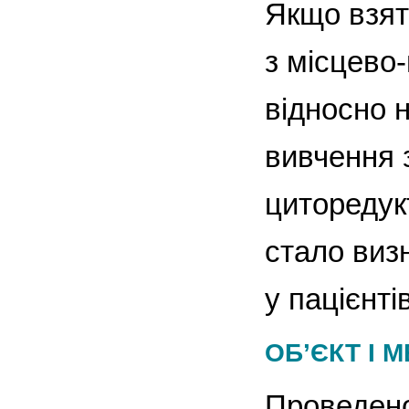
Якщо взят
з місцев
відносно 
вивчення 
циторедук
стало виз
у пацієнт
ОБ’ЄКТ І 
Проведено