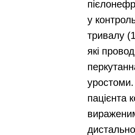
пієлонефри
у контроль
тривалу (1
які прово
перкутанна
уростоми. 
пацієнта 
вираженим
дистально