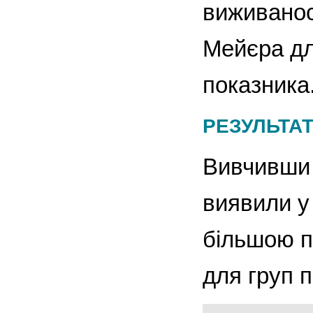
виживанос
Мейєра дл
показника
РЕЗУЛЬТА
Вивчивши 
виявили у
більшою п
для груп п