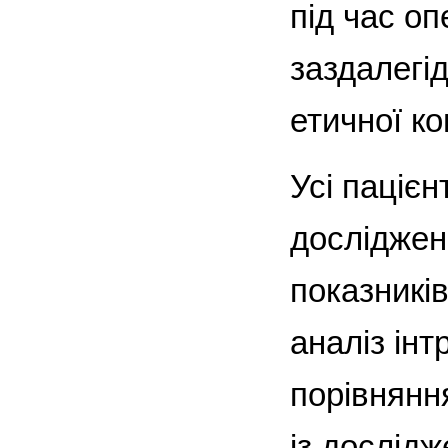
під час о
заздалегі
етичної ко
Усі паціє
досліджен
показникі
аналіз інт
порівнянн
із дослідж