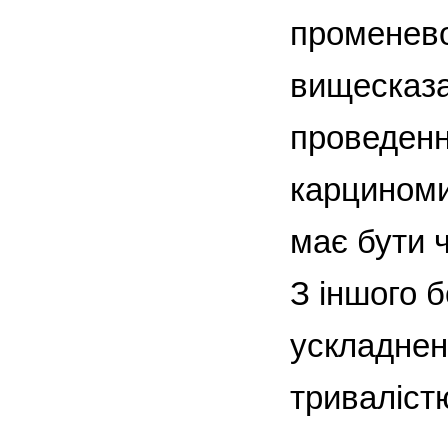
променевої
вищесказан
проведенн
карциноми 
має бути 
З іншого б
ускладнен
тривалістю