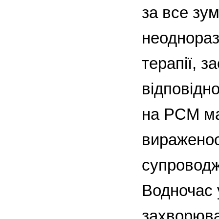
за все зу
неоднораз
терапії, з
відповідно
на РСМ ма
вираженост
супроводж
Водночас 
захворюва