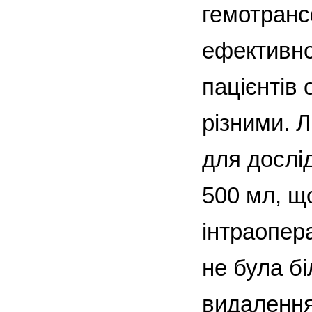
гемотранс
ефективнос
пацієнтів 
різними. Л
для дослі
500 мл, щ
інтраопер
не була б
видалення