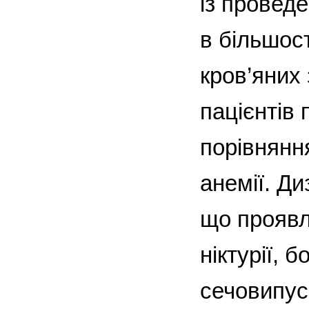
із провед
в більшос
кров’яних 
пацієнтів 
порівнянн
анемії. Ди
що проявл
ніктурії, 
сечовипус