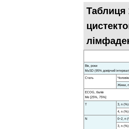
Таблиця 
цистекто
лімфаден
Вік, роки
M±SD (95% довірчий інтервал
Стать
Чоловік
Жінки, 
ECOG, балів
Me [25%, 75%]
T
3, n (%)
4, n (%)
N
0–2, n 
3, n (%)