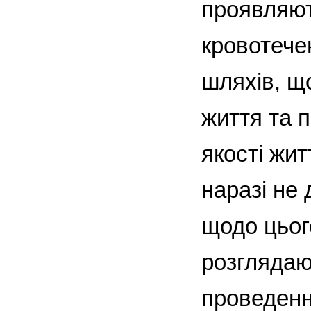
проявляют
кровотече
шляхів, щ
життя та п
якості жи
наразі не
щодо цього
розглядают
проведення