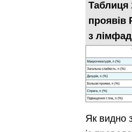
Таблиця 
проявів 
з лімфад
Макрогематурія, n (%)
Загальна слабкість, n (%)
Дизурія, n (%)
Больові прояви, n (%)
Спрага, n (%)
Підвищення t тіла, n (%)
Як видно 