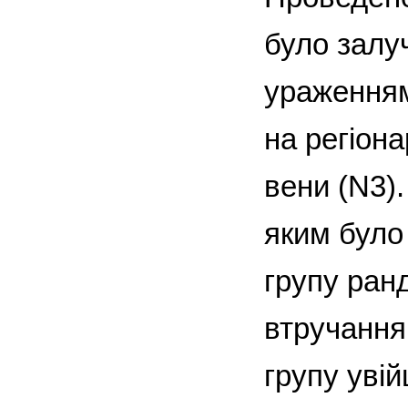
було залу
ураженням
на регіона
вени (N3).
яким було
групу ранд
втручання
групу уві