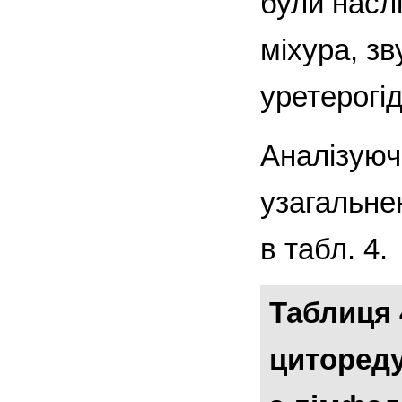
були насл
міхура, з
уретерогі
Аналізуюч
узагальне
в табл. 4.
Таблиця 
цитореду