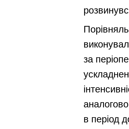
розвинувс
Порівняль
виконувал
за періоп
ускладнень
інтенсивн
аналогово
в період д