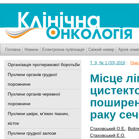
Головна
Новини
Електронна публікація
Свіжий номер
Архів номе
Т. 9, № 1 (33) 2019
:
Онко
Організація протиракової боротьби
Місце лі
Пухлини органів грудної
порожнини
цистекто
Пухлини органів черевної
поширен
порожнини
раку се
Пухлини шкіри, м'яких тканин,
кісток
Стаховський О.Е.
,
Войл
Пухлини грудної залози
Стаховський Е.О.