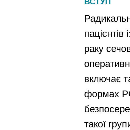
ВСТУП
Радикальн
пацієнтів
раку сечов
оперативн
включає т
формах РС
безпосере
такої груп