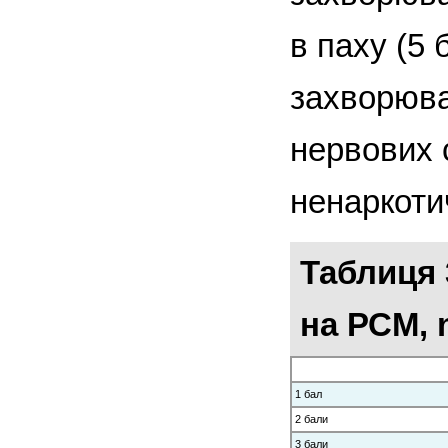
в паху (5
захворюва
нервових с
ненаркоти
Таблиця 
на РСМ, 
1 бал
2 бали
3 бали