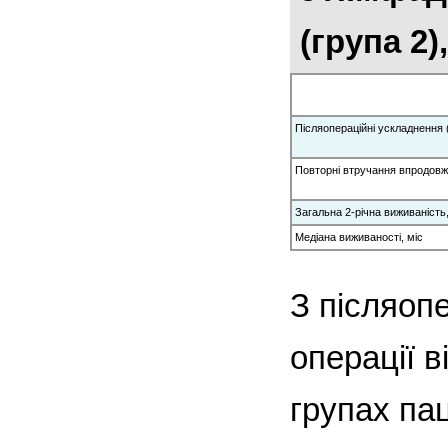
(група 2)
Післяопераційні ускладнення (д
Повторні втручання впродовж 3
Загальна 2-річна виживаність
Медіана виживаності, міс
З післяоп
операції в
групах пац