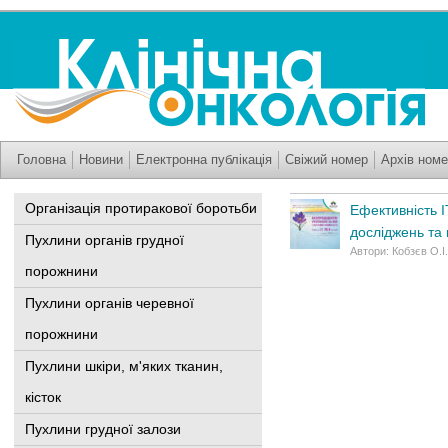
Головна
Новини
Електронна публікація
Свіжий номер
Архів номе
Організація протиракової боротьби
Ефективність І
досліджень та 
Пухлини органів грудної
Автори: Кобзєв О.І
порожнини
Пухлини органів черевної
порожнини
Пухлини шкіри, м'яких тканин,
кісток
Пухлини грудної залози