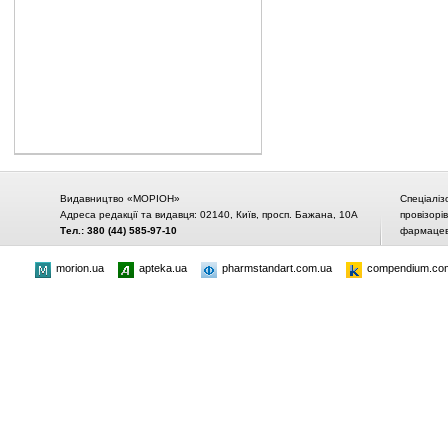
Видавництво «МОРІОН»
Спеціаліз
Адреса редакції та видавця: 02140, Київ, просп. Бажана, 10А
провізорі
Тел.: 380 (44) 585-97-10
фармацевт
morion.ua
apteka.ua
pharmstandart.com.ua
compendium.co