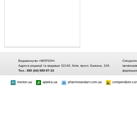
Видавництво «МОРІОН»
Спеціаліз
Адреса редакції та видавця: 02140, Київ, просп. Бажана, 10А
провізорі
Тел.: 380 (44) 585-97-10
фармацевт
morion.ua
apteka.ua
pharmstandart.com.ua
compendium.co