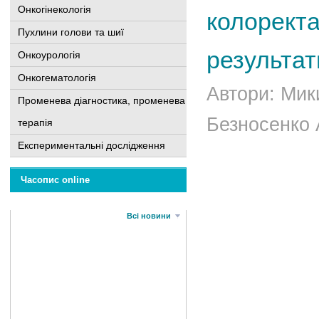
Онкогінекологія
колоректал
Пухлини голови та шиї
результат
Онкоурологія
Онкогематологія
Автори: Мик
Променева діагностика, променева
Безносенко А
терапія
Експериментальні дослідження
Часопис online
Всі новини