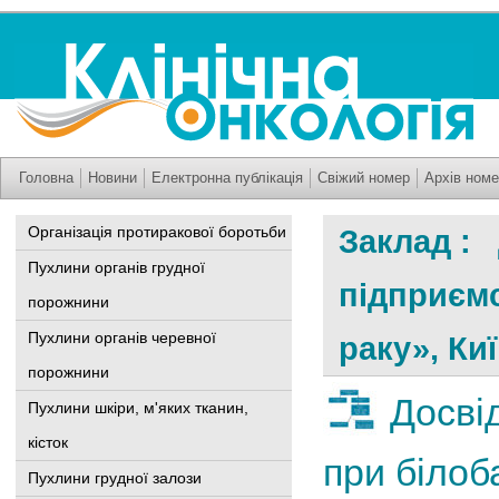
Головна
Новини
Електронна публікація
Свіжий номер
Архів номе
Організація протиракової боротьби
Заклад :
Пухлини органів грудної
підприємс
порожнини
Пухлини органів черевної
раку», Киї
порожнини
Досві
Пухлини шкіри, м'яких тканин,
кісток
при білоб
Пухлини грудної залози