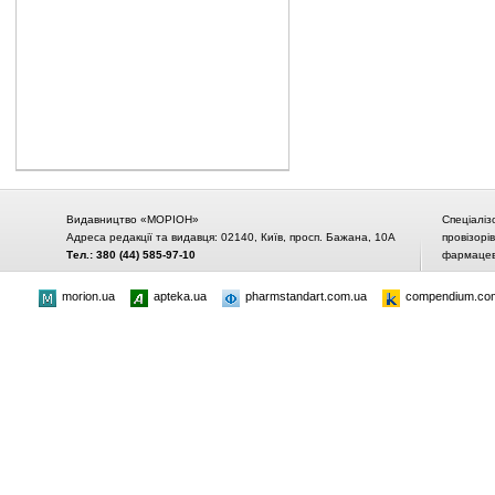
Видавництво «МОРІОН»
Спеціаліз
Адреса редакції та видавця: 02140, Київ, просп. Бажана, 10А
провізорі
Тел.: 380 (44) 585-97-10
фармацевт
morion.ua
apteka.ua
pharmstandart.com.ua
compendium.co