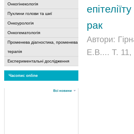
Онкогінекологія
епітеліїт
Пухлини голови та шиї
рак
Онкоурологія
Онкогематологія
Автори: Гірн
Променева діагностика, променева
E.В.... Т. 11
терапія
Експериментальні дослідження
Часопис online
Всі новини