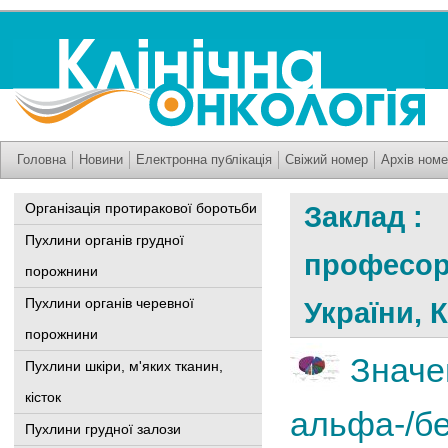
Головна
Новини
Електронна публікація
Свіжий номер
Архів номе
Організація протиракової боротьби
Заклад : 
Пухлини органів грудної
професор
порожнини
Пухлини органів черевної
України, 
порожнини
Значе
Пухлини шкіри, м'яких тканин,
кісток
альфа-/бе
Пухлини грудної залози