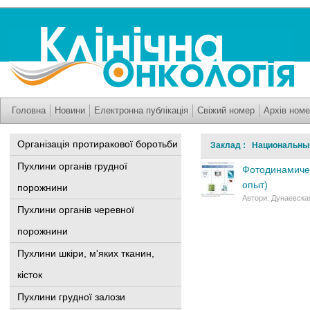
Головна
Новини
Електронна публікація
Свіжий номер
Архів номе
Організація протиракової боротьби
Заклад : Национальный
Пухлини органів грудної
Фотодинамичес
опыт)
порожнини
Автори: Дунаевская
Пухлини органів черевної
порожнини
Пухлини шкіри, м'яких тканин,
кісток
Пухлини грудної залози