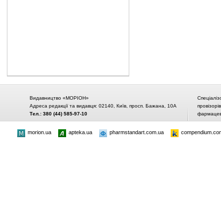
Видавництво «МОРІОН»
Спеціаліз
Адреса редакції та видавця: 02140, Київ, просп. Бажана, 10А
провізорі
Тел.: 380 (44) 585-97-10
фармацевт
morion.ua
apteka.ua
pharmstandart.com.ua
compendium.co