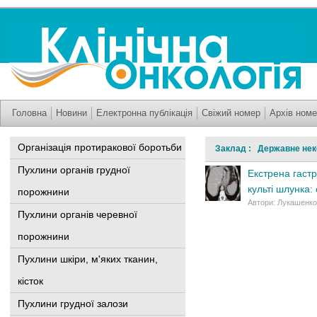
Головна
Новини
Електронна публікація
Свіжий номер
Архів номе
Організація протиракової боротьби
Заклад : Державне неко
Пухлини органів грудної
Екстрена гастр
культі шлунка:
порожнини
Автори: Лукашенко 
Пухлини органів черевної
порожнини
Пухлини шкіри, м'яких тканин,
кісток
Пухлини грудної залози