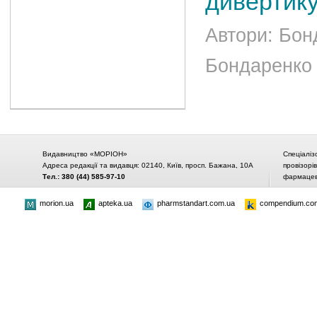
дивертик
Автори: Бон
Бондаренко А
Видавництво «МОРІОН»
Спеціаліз
Адреса редакції та видавця: 02140, Київ, просп. Бажана, 10А
провізорі
Тел.: 380 (44) 585-97-10
фармацевт
morion.ua
apteka.ua
pharmstandart.com.ua
compendium.co