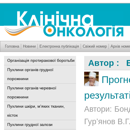
Головна
Новини
Електронна публікація
Свіжий номер
Архів номе
Організація протиракової боротьби
Автор : Б
Пухлини органів грудної
Прогн
порожнини
Пухлини органів черевної
результат
порожнини
Пухлини шкіри, м'яких тканин,
Автори: Бон
кісток
Гур’янов В.Г
Пухлини грудної залози