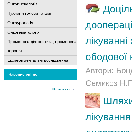
Онкогінекологія
Доціл
Пухлини голови та шиї
доопераці
Онкоурологія
Онкогематологія
лікуванні
Променева діагностика, променева
терапія
ободової 
Експериментальні дослідження
Автори: Бон
Часопис online
Семикоз Н.Г.
Всі новини
Шляхи
лікування