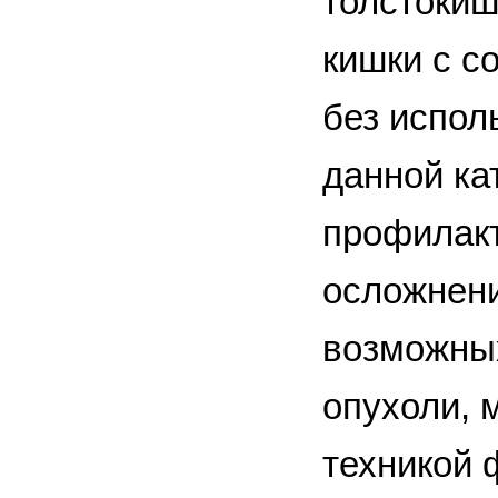
толстокиш
кишки с с
без испол
данной ка
профилакт
осложнени
возможных
опухоли, 
техникой 