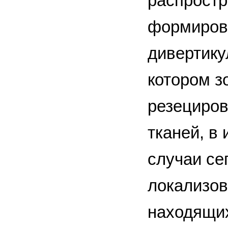
распростр
формирова
дивертику
котором з
резециров
тканей, в
случаи се
локализов
находящих