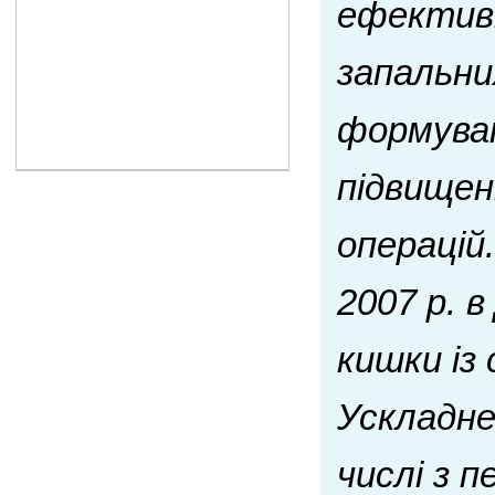
ефективн
запальни
формува
підвищен
операцій
2007 р. 
кишки із
Ускладне
числі з 