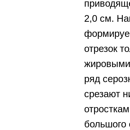
приводяще
2,0 см. Н
формируе
отрезок т
жировыми 
ряд сероз
срезают н
отросткам
большого 