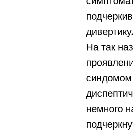
симптомат
подчеркив
дивертику
На так на
проявлени
синдомом,
диспептич
немного н
подчеркну