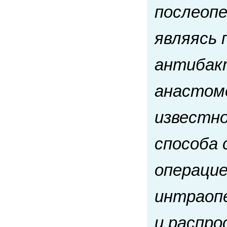
послеопе
являясь 
антибак
анастом
известн
способа 
операцие
интраопе
и распро