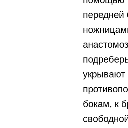
передней 
ножницами
анастомоз
подреберь
укрывают 
противоп
бокам, к 
свободной