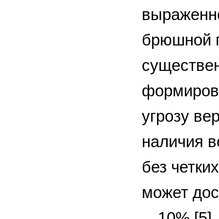
выраженно
брюшной п
существен
формирова
угрозу ве
наличия в
без четки
может дос
—10% [5].