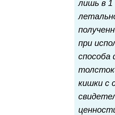
лишь в 1
летально
получен
при испо
способа
толсток
кишки с
свидете
ценности