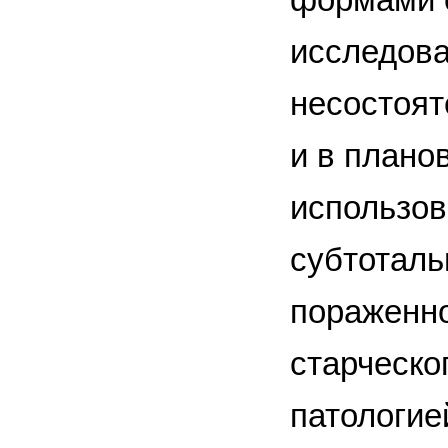
исследова
несостоят
и в плано
использов
субтоталь
пораженно
старческо
патологие