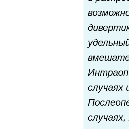
возможн
диверти
удельный
вмешател
Интраопе
случаях 
Послеопе
случаях,