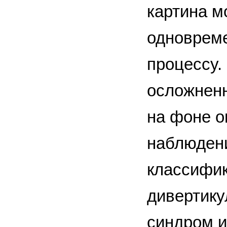
картина м
одноврем
процессу.
осложненн
на фоне о
наблюдени
классифик
дивертику
синдром и