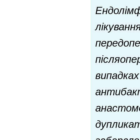
Ендолімф
лікуванн
передопер
післяопе
випадках
антибакт
анастомо
дупликат