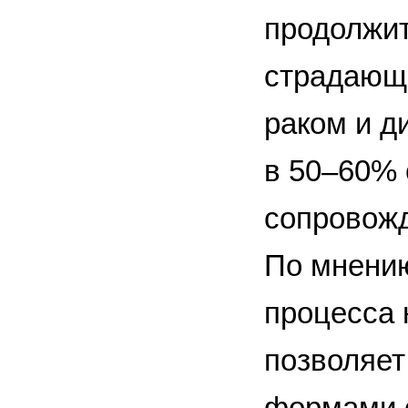
продолжит
страдающ
раком и д
в 50–60% 
сопровожд
По мнению
процесса 
позволяет
формами о