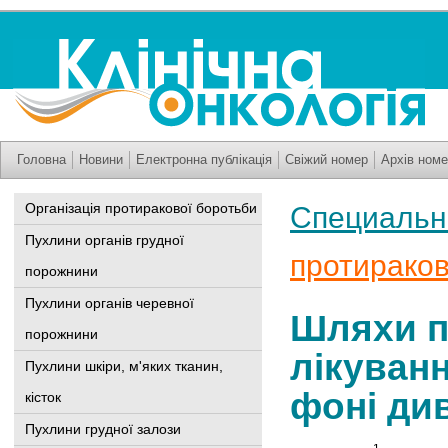
Головна
Новини
Електронна публікація
Свіжий номер
Архів номе
Організація протиракової боротьби
Специальны
Пухлини органів грудної
протираков
порожнини
Пухлини органів черевної
Шляхи п
порожнини
лікуван
Пухлини шкіри, м'яких тканин,
фоні ди
кісток
Пухлини грудної залози