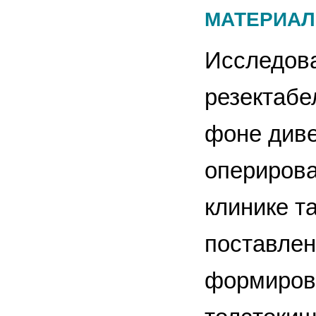
МАТЕРИАЛ
Исследов
резектабе
фоне диве
оперирова
клинике т
поставлен
формирова