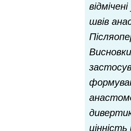
відмічен
швів ана
Післяопе
Висновки
застосув
формува
анастомо
дивертик
цінність 