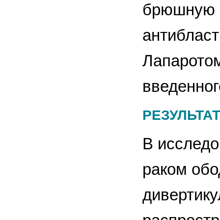
брюшную п
антибласт
Лапаротом
введенног
РЕЗУЛЬТА
В исследо
раком обо
дивертику