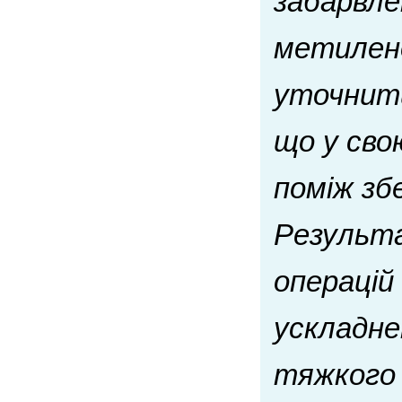
забарвле
метилено
уточнити
що у сво
поміж зб
Результа
операцій
ускладне
тяжкого 