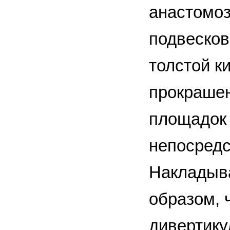
анастомоз
подвесков
толстой к
прокрашен
площадок 
непосредс
Накладыв
образом, 
дивертику