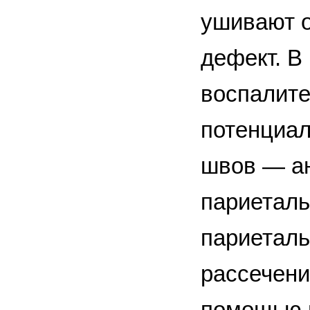
ушивают о
дефект. В
воспалите
потенциал
швов — ан
париеталь
париеталь
рассечени
помощью 