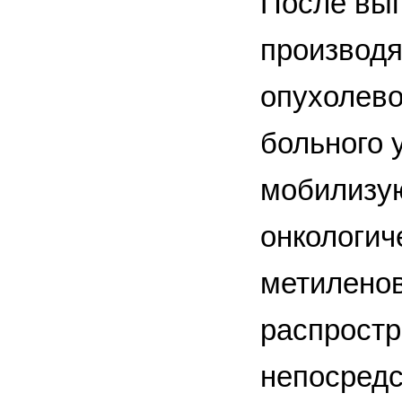
После вып
производя
опухолево
больного 
мобилизую
онкологич
метилено
распростр
непосред