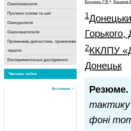
1
Бондарь Г.В.
,
Башеев В
Онкогінекологія
1
Пухлини голови та шиї
Донецьки
Онкоурологія
Горького,
Онкогематологія
Променева діагностика, променева
2
ККЛПУ «Д
терапія
Експериментальні дослідження
Донецьк
Часопис online
Резюме.
Всі новини
тактику 
фоні тот