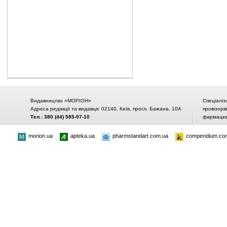
Видавництво «МОРІОН»
Спеціаліз
Адреса редакції та видавця: 02140, Київ, просп. Бажана, 10А
провізорі
Тел.: 380 (44) 585-97-10
фармацевт
morion.ua
apteka.ua
pharmstandart.com.ua
compendium.co