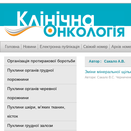
Головна
Новини
Електронна публікація
Свіжий номер
Архів номе
Організація протиракової боротьби
Автор : Сакало А.В.
Пухлини органів грудної
Зміни мінеральної щільн
Автори: Сакало В.С. Черниченк
порожнини
Пухлини органів черевної
порожнини
Пухлини шкіри, м'яких тканин,
кісток
Пухлини грудної залози