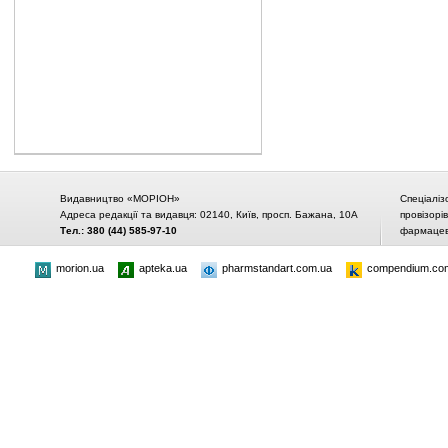
Видавництво «МОРІОН»
Спеціаліз
Адреса редакції та видавця: 02140, Київ, просп. Бажана, 10А
провізорі
Тел.: 380 (44) 585-97-10
фармацевт
morion.ua
apteka.ua
pharmstandart.com.ua
compendium.co