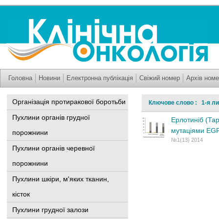
Головна
Новини
Електронна публікація
Свіжий номер
Архів номе
Організація протиракової боротьби
Ключове слово : 1-я ли
Пухлини органів грудної
Ерлотиніб (Тар
мутаціями EGF
порожнини
№1(13) 2014
Пухлини органів черевної
порожнини
Пухлини шкіри, м'яких тканин,
кісток
Пухлини грудної залози