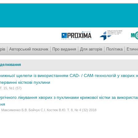
рів
Авторський показчик
Про видання
Для авторів
Політика
Етичн
оделювання
нижньої щелепи із використанням CAD- / CAM-технологій у хворих н
ервинні кісткові пухлини
Т. 15, №1 (57)
ургічного лікування хворих з пухлинами крижової кістки за викорис
ння
. Максименко Б.В. Бойчук С.І. Костюк В.Ю. Т. 8, № 4 (32) 2018