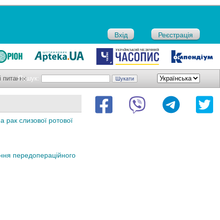
Вхід
Реєстрація
і питання
Пошук:
а рак слизової ротової
тання передопераційного