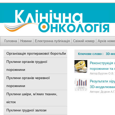
Головна
Новини
Електронна публікація
Свіжий номер
Архів номе
Організація протиракової боротьби
Ключове слово : 3D-м
Пухлини органів грудної
Реконструкція 
порожнини та п
порожнини
Автор:Буртин О.В. 
Пухлини органів черевної
Результати хір
порожнини
3D-моделюва
Автори: Дєдков А.Г
Пухлини шкіри, м'яких тканин,
кісток
Пухлини грудної залози