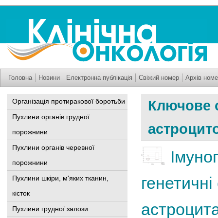
Головна
Новини
Електронна публікація
Свіжий номер
Архів номе
Організація протиракової боротьби
Ключове 
Пухлини органів грудної
астроцит
порожнини
Пухлини органів черевної
Імуног
порожнини
генетичні
Пухлини шкіри, м'яких тканин,
кісток
астроцита
Пухлини грудної залози