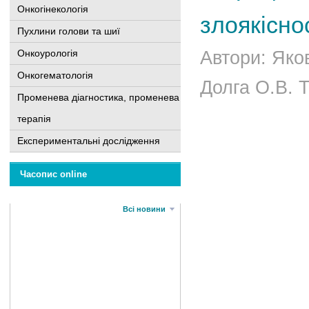
Онкогінекологія
злоякісно
Пухлини голови та шиї
Онкоурологія
Автори: Яков
Онкогематологія
Долга О.В. Т
Променева діагностика, променева
терапія
Експериментальні дослідження
Часопис online
Всі новини