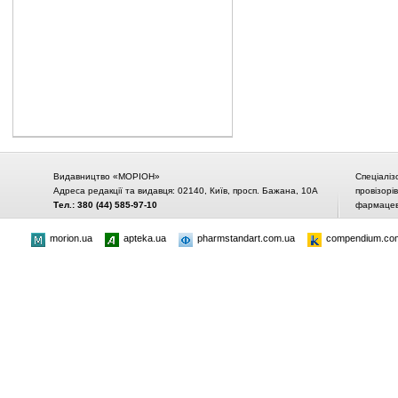
Видавництво «МОРІОН»
Спеціаліз
Адреса редакції та видавця: 02140, Київ, просп. Бажана, 10А
провізорі
Тел.: 380 (44) 585-97-10
фармацевт
morion.ua
apteka.ua
pharmstandart.com.ua
compendium.co