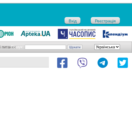
Вхід
Реєстрація
і питання
Пошук: