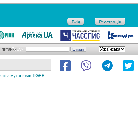
Вхід
Реєстрація
і питання
Пошук:
егені з мутаціями EGFR: