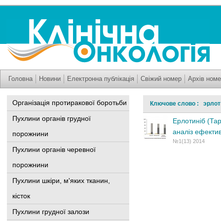
Головна
Новини
Електронна публікація
Свіжий номер
Архів номе
Організація протиракової боротьби
Ключове слово : эрлот
Пухлини органів грудної
Ерлотиніб (Тар
аналіз ефектив
порожнини
№1(13) 2014
Пухлини органів черевної
порожнини
Пухлини шкіри, м'яких тканин,
кісток
Пухлини грудної залози