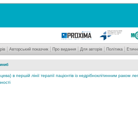
рів
Авторський показчик
Про видання
Для авторів
Політика
Етичн
иниб
цева) в першій лінії терапії пацієнтів із недрібноклітинним раком л
ності