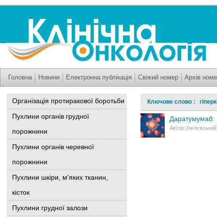
Головна
Новини
Електронна публікація
Свіжий номер
Архів номе
Організація протиракової боротьби
Ключове слово : гіперк
Пухлини органів грудної
Даратумумаб: 
Автор:Хмілєвський 
порожнини
Пухлини органів черевної
порожнини
Пухлини шкіри, м'яких тканин,
кісток
Пухлини грудної залози