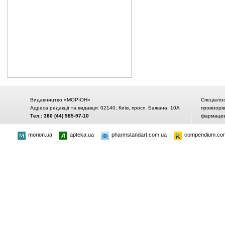
Видавництво «МОРІОН»
Спеціаліз
Адреса редакції та видавця: 02140, Київ, просп. Бажана, 10А
провізорі
Тел.: 380 (44) 585-97-10
фармацевт
morion.ua
apteka.ua
pharmstandart.com.ua
compendium.co