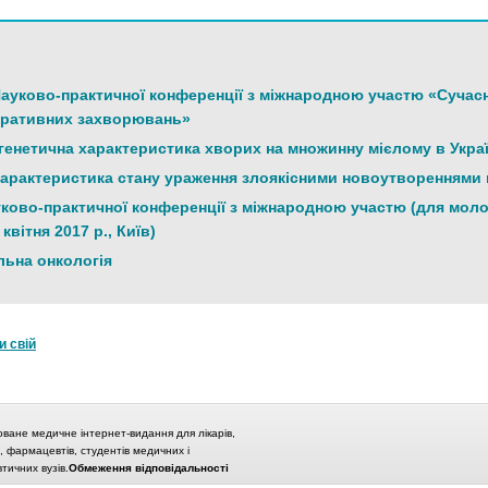
Науково-практичної конференції з міжнародною участю «Сучасні
ративних захворювань»
енетична характеристика хворих на множинну мієлому в Украї
арактеристика стану ураження злоякісними новоутвореннями м
ково-практичної конференції з міжнародною участю (для молод
квітня 2017 р., Київ)
ьна онкологія
и свій
оване медичне інтернет-видання для лікарів,
в, фармацевтів, студентів медичних і
ичних вузів.
Обмеження відповідальності