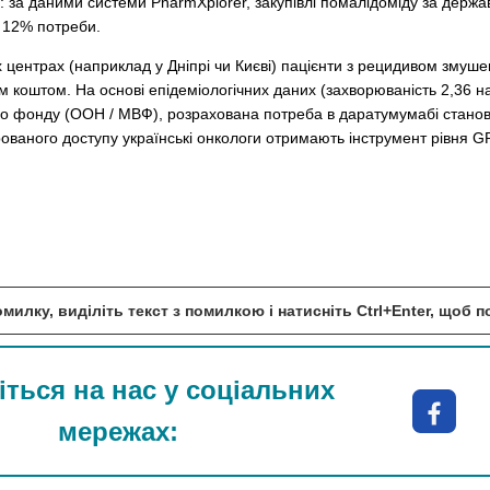
: за даними системи PharmXplorer, закупівлі помалідоміду за держ
 12% потреби.
х центрах (наприклад у Дніпрі чи Києві) пацієнти з рецидивом змуш
 коштом. На основі епідеміологічних даних (захворюваність 2,36 на 
 фонду (ООН / МВФ), розрахована потреба в даратумумабі станови
рованого доступу українські онкологи отримають інструмент рівня G
милку, виділіть текст з помилкою і натисніть Ctrl+Enter, щоб 
ться на нас у соціальних
мережах: