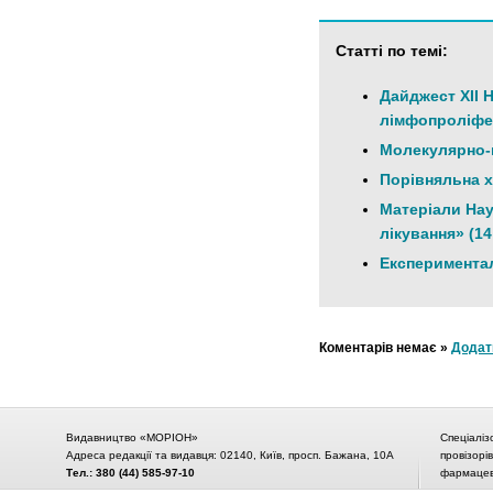
Статті по темі:
Дайджест XII 
лімфопроліфе
Молекулярно-г
Порівняльна х
Матеріали Нау
лікування» (14 
Експериментал
Коментарів немає »
Додат
Видавництво «МОРІОН»
Спеціаліз
Адреса редакції та видавця: 02140, Київ, просп. Бажана, 10А
провізорі
Тел.: 380 (44) 585-97-10
фармацевт