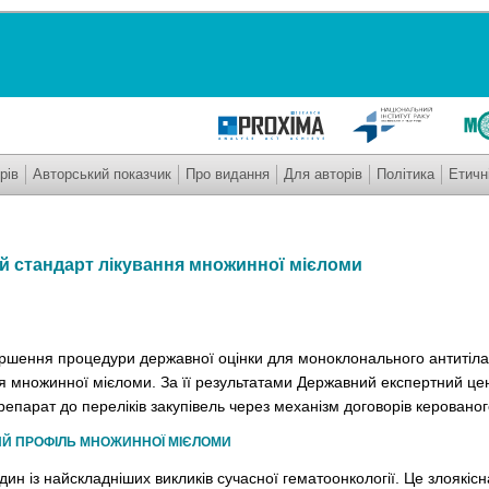
рів
Авторський показчик
Про видання
Для авторів
Політика
Етичн
й стандарт лікування множинної мієломи
ршення процедури державної оцінки для моноклонального антитіл
я множинної мієломи. За її результатами Державний експертний ц
епарат до переліків закупівель через механізм договорів керованог
НИЙ ПРОФІЛЬ МНОЖИННОЇ МІЄЛОМИ
н із найскладніших викликів сучасної гематоонкології. Це злоякісн