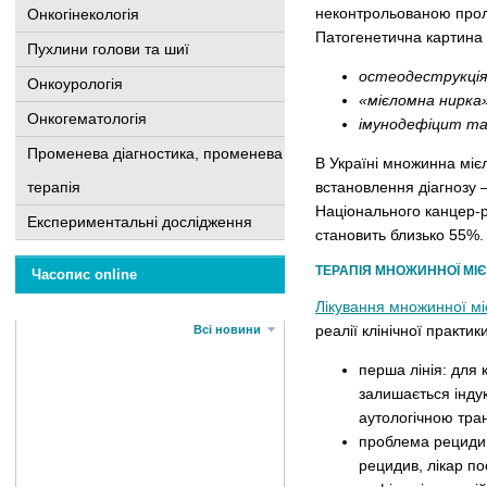
неконтрольованою пролі
Онкогінекологія
Патогенетична картина 
Пухлини голови та шиї
остеодеструкція
Онкоурологія
«мієломна нирка
Онкогематологія
імунодефіцит
та
Променева діагностика, променева
В Україні множинна міє
терапія
встановлення діагнозу 
Національного канцер-р
Експериментальні дослідження
становить близько 55%.
ТЕРАПІЯ МНОЖИННОЇ МІЄ
Часопис online
Лікування множинної м
реалії клінічної практи
Всі новини
перша лінія: для 
залишається інду
аутологічною тра
проблема рецидиву
рецидив, лікар п