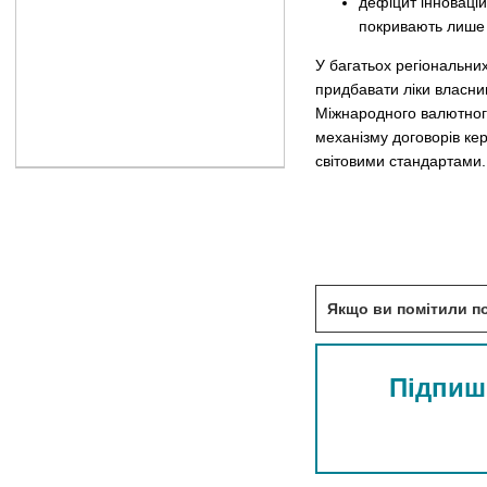
дефіцит інновацій
покривають лише
У багатьох регіональни
придбавати ліки власним
Міжнародного валютного
механізму договорів ке
світовими стандартами.
Якщо ви помітили по
Підпиші