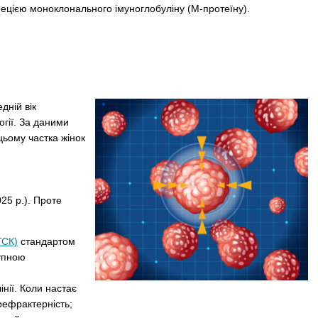
ецією моноклонального імуноглобуліну (М-протеїну).
дній вік
гії. За даними
цьому частка жінок
25 р.). Проте
ГСК)
стандартом
тупною
нії. Коли настає
рефрактерність;