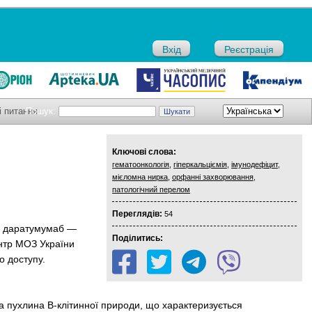
Вхід
Реєстрація
і питання
Пошук:
Ключові слова:
гематоонкологія
,
гіперкальціємія
,
імунодефіцит
,
мієломна нирка
,
орфанні захворювання
,
патологічний перелом
Переглядів:
54
а даратумумаб —
Поділитись:
ентр МОЗ України
о доступу.
а пухлина B-клітинної природи, що характеризується