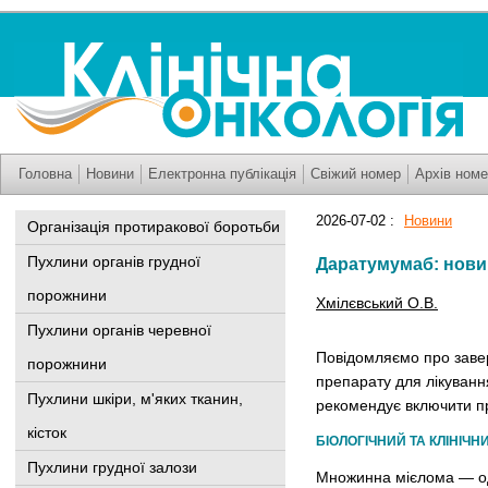
Головна
Новини
Електронна публікація
Свіжий номер
Архів номе
2026-07-02 :
Новини
Організація протиракової боротьби
Пухлини органів грудної
Даратумумаб: нови
порожнини
Хмілєвський О.В.
Пухлини органів черевної
Повідомляємо про заве
порожнини
препарату для лікуванн
Пухлини шкіри, м'яких тканин,
рекомендує включити пр
кісток
БІОЛОГІЧНИЙ ТА КЛІНІЧ
Пухлини грудної залози
Множинна мієлома — оди