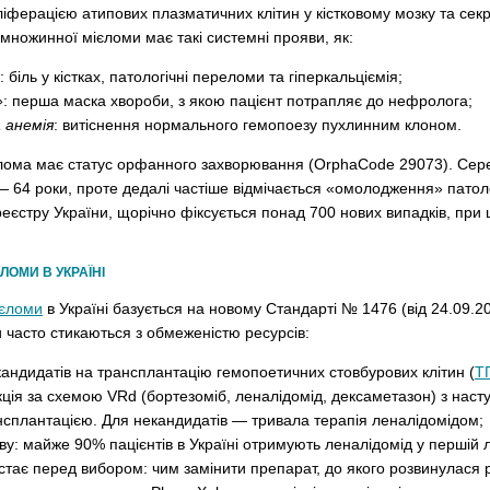
ферацією атипових плазматичних клітин у кістковому мозку та секр
множинної мієломи має такі системні прояви, як:
: біль у кістках, патологічні переломи та гіперкальціємія;
»
: перша маска хвороби, з якою пацієнт потрапляє до нефролога;
 анемія
: витіснення нормального гемопоезу пухлинним клоном.
лома має статус орфанного захворювання (OrphaCode 29073). Сере
— 64 роки, проте дедалі частіше відмічається «омолодження» патоло
еєстру України, щорічно фіксується понад 700 нових випадків, при 
ЛОМИ В УКРАЇНІ
ієломи
в Україні базується на новому Стандарті № 1476 (від 24.09.20
ки часто стикаються з обмеженістю ресурсів:
кандидатів на трансплантацію гемопоетичних стовбурових клітин (
Т
кція за схемою VRd (бортезоміб, леналідомід, дексаметазон) з нас
нсплантацією. Для некандидатів — тривала терапія леналідомідом;
: майже 90% пацієнтів в Україні отримують леналідомід у першій лі
остає перед вибором: чим замінити препарат, до якого розвинулася 