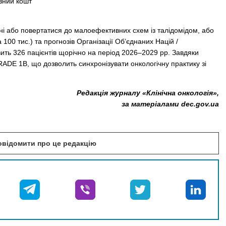
авний кошт
ені або повертатися до малоефективних схем із талідомідом, або
100 тис.) та прогнозів Організації Об’єднаних Націй /
ть 326 пацієнтів щорічно на період 2026–2029 рр. Завдяки
RADE 1B, що дозволить синхронізувати онкологічну практику зі
Редакція журналу «Клінічна онкологія»,
за матеріалами dec.gov.ua
повідомити про це редакцію