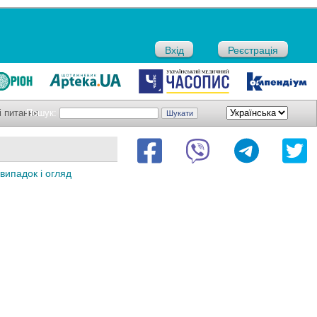
Вхід
Реєстрація
і питання
Пошук:
випадок і огляд