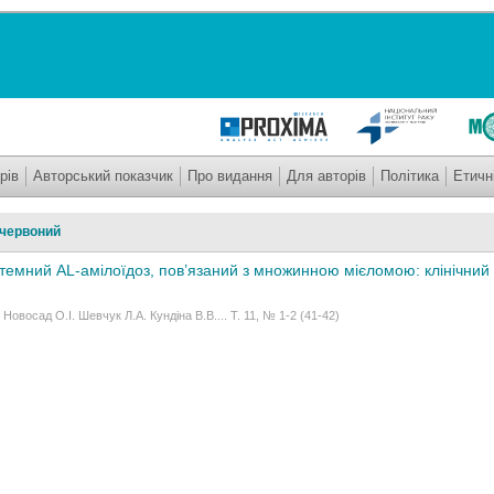
рів
Авторський показчик
Про видання
Для авторів
Політика
Етичн
 червоний
темний AL-амілоїдоз, пов’язаний з множинною мієломою: клінічний 
Новосад О.І. Шевчук Л.А. Кундіна В.В.... Т. 11, № 1-2 (41-42)