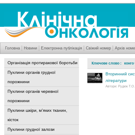
Головна
Новини
Електронна публікація
Свіжий номер
Архів номе
Організація протиракової боротьби
Ключове слово : конго
Пухлини органів грудної
Вторинний сис
літератури
порожнини
Автори: Рудюк Т.О. 
Пухлини органів черевної
порожнини
Пухлини шкіри, м'яких тканин,
кісток
Пухлини грудної залози