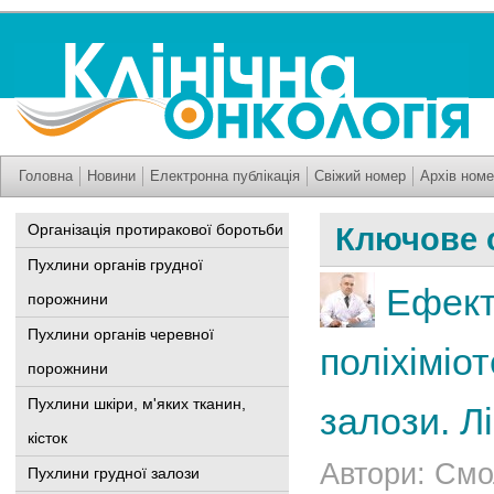
Головна
Новини
Електронна публікація
Свіжий номер
Архів номе
Організація протиракової боротьби
Ключове 
Пухлини органів грудної
Ефект
порожнини
Пухлини органів черевної
поліхіміот
порожнини
Пухлини шкіри, м'яких тканин,
залози. Л
кісток
Автори: Смо
Пухлини грудної залози