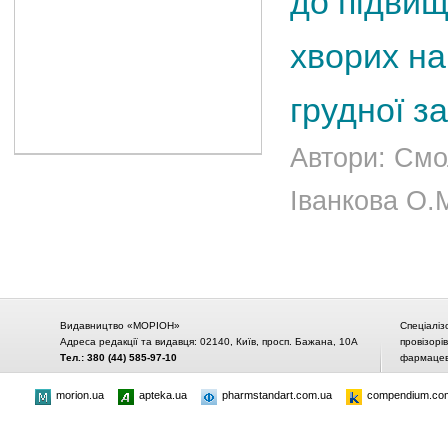
до підвищ
хворих н
грудної з
Автори: Смо
Іванкова О.
Видавництво «МОРІОН»
Спеціаліз
Адреса редакції та видавця: 02140, Київ, просп. Бажана, 10А
провізорі
Тел.: 380 (44) 585-97-10
фармацевт
morion.ua
apteka.ua
pharmstandart.com.ua
compendium.co