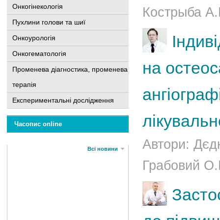
Онкогінекологія
Кострыба А.
Пухлини голови та шиї
Індиві
Онкоурологія
Онкогематологія
на остеос
Променева діагностика, променева
терапія
ангіограф
Експериментальні дослідження
лікуваль
Часопис online
Автори: Дєдк
Всі новини
Грабовий О.
Засто