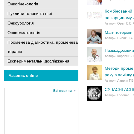
Онкогінекологія
Комбінований 
Пухлини голови та шиї
на карциному 
Онкоурологія
Автори: Орел В.Е. 
Магнітотермія
Онкогематологія
Автори: Сивак Л.А.
Променева діагностика, променева
Низькодозовий
терапія
Автори: Коровін С.
Експериментальні дослідження
Методи промене
раку в печінку
Часопис online
Автори: Лаврик Г.В
CУЧАСНІ АСП
Всі новини
Автори: Головко Т.