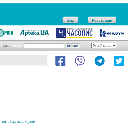
Вхід
Реєстрація
і питання
Пошук:
тинної аутовакцини