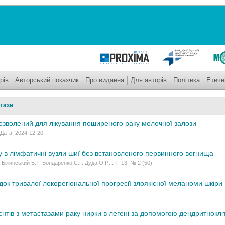
рів
Авторський показчик
Про видання
Для авторів
Політика
Етичн
тази
озволений для лікування поширеного раку молочної залози
 Дата: 2024-12-20
у в лімфатичні вузли шиї без встановленого первинного вогнища
Білинський Б.Т. Бондаренко С.Г. Дуда О.Р.... Т. 13, № 2 (50)
док тривалої локорегіональної прогресії злоякісної меланоми шкіри
єнтів з метастазами раку нирки в легені за допомогою дендритноклі