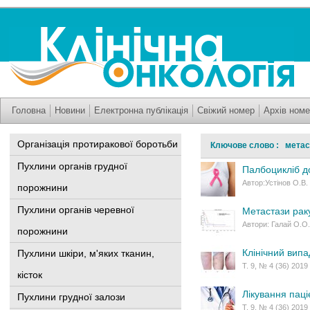
Головна
Новини
Електронна публікація
Свіжий номер
Архів номе
Організація протиракової боротьби
Ключове слово : метас
Пухлини органів грудної
Палбоцикліб д
Автор:Устінов О.В.
порожнини
Пухлини органів черевної
Метастази рак
Автори: Галай О.О. 
порожнини
Клінічний випа
Пухлини шкіри, м'яких тканин,
Т. 9, № 4 (36) 2019
кісток
Лікування паці
Пухлини грудної залози
Т. 9, № 4 (36) 2019