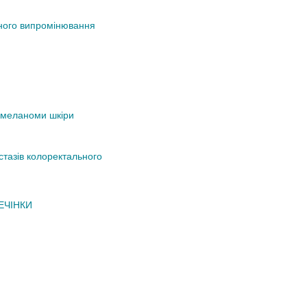
тного випромінювання
и меланоми шкіри
стазів колоректального
ЕЧІНКИ