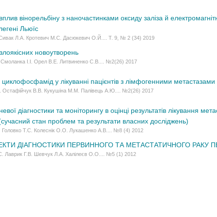
вплив вінорельбіну з наночастинками оксиду заліза й електромагні
легені Льюїс
Сивак Л.А. Кротевич М.С. Дасюкевич О.Й.... Т. 9, № 2 (34) 2019
 злоякісних новоутворень
 Смоланка І.І. Орел В.Е. Литвиненко С.В.... №2(26) 2017
 циклофосфамід у лікуванні пацієнтів з лімфогенними метастазам
І. Остафійчук В.В. Кукушіна М.М. Палівець А.Ю.... №2(26) 2017
вої діагностики та моніторингу в оцінці результатів лікування мета
 (сучасний стан проблем та результати власних досліджень)
. Головко Т.С. Колеснік О.О. Лукашенко А.В.... №8 (4) 2012
ЕКТИ ДІАГНОСТИКИ ПЕРВИННОГО ТА МЕТАСТАТИЧНОГО РАКУ П
С. Лаврик Г.В. Шевчук Л.А. Халілеєв О.О.... №5 (1) 2012