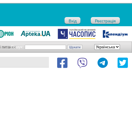
Вхід
Реєстрація
і питання
Пошук: