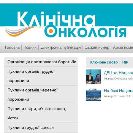
Головна
Новини
Електронна публікація
Свіжий номер
Архів номе
Організація протиракової боротьби
Ключове слово : НІР
Пухлини органів грудної
ДЕЦ та Націона
Автор:Хмілєвський 
порожнини
Пухлини органів черевної
На базі Націо
Автор:Устінов О.В.
порожнини
Пухлини шкіри, м'яких тканин,
кісток
Пухлини грудної залози