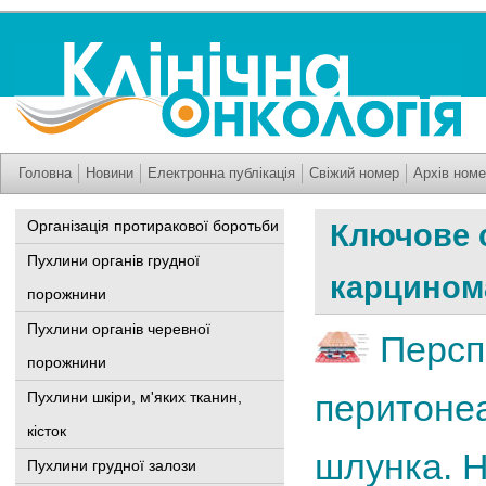
Головна
Новини
Електронна публікація
Свіжий номер
Архів номе
Організація протиракової боротьби
Ключове 
Пухлини органів грудної
карцином
порожнини
Пухлини органів черевної
Персп
порожнини
перитоне
Пухлини шкіри, м'яких тканин,
кісток
шлунка. Н
Пухлини грудної залози