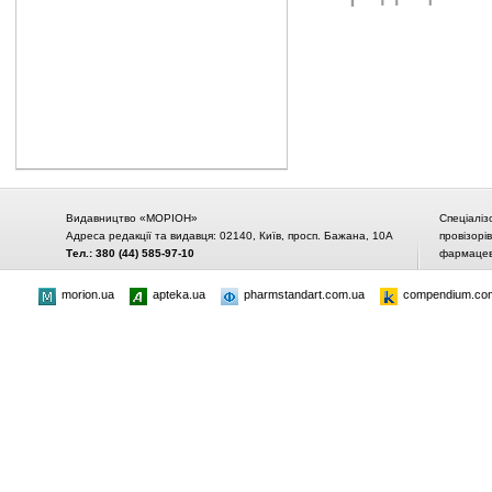
Видавництво «МОРІОН»
Спеціаліз
Адреса редакції та видавця: 02140, Київ, просп. Бажана, 10А
провізорі
Тел.: 380 (44) 585-97-10
фармацевт
morion.ua
apteka.ua
pharmstandart.com.ua
compendium.co