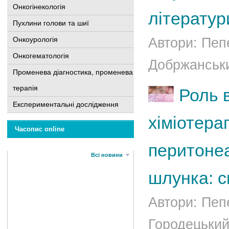
Онкогінекологія
літератур
Пухлини голови та шиї
Онкоурологія
Автори: Пеп
Онкогематологія
Добржанськи
Променева діагностика, променева
терапія
Роль 
Експериментальні дослідження
хіміотерап
Часопис online
перитоне
Всі новини
шлунка: с
Автори: Пеп
Городецький