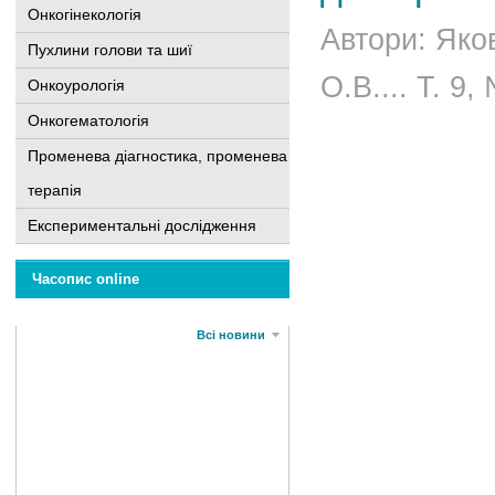
Онкогінекологія
Автори: Яков
Пухлини голови та шиї
О.В.... Т. 9,
Онкоурологія
Онкогематологія
Променева діагностика, променева
терапія
Експериментальні дослідження
Часопис online
Всі новини