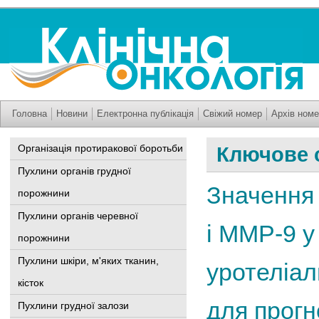
Головна
Новини
Електронна публікація
Свіжий номер
Архів номе
Організація протиракової боротьби
Ключове 
Пухлини органів грудної
Значення е
порожнини
Пухлини органів черевної
і ММР-9 у
порожнини
Пухлини шкіри, м'яких тканин,
уротеліал
кісток
для прогн
Пухлини грудної залози