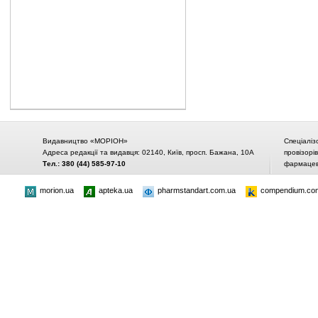
Видавництво «МОРІОН»
Спеціаліз
Адреса редакції та видавця: 02140, Київ, просп. Бажана, 10А
провізорі
Тел.: 380 (44) 585-97-10
фармацевт
morion.ua
apteka.ua
pharmstandart.com.ua
compendium.co