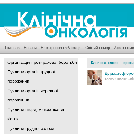
Головна
Новини
Електронна публікація
Свіжий номер
Архів номе
Організація протиракової боротьби
Ключове слово : проти
Пухлини органів грудної
Дерматофіброс
Автор:Хмілєвський 
порожнини
Пухлини органів черевної
порожнини
Пухлини шкіри, м'яких тканин,
кісток
Пухлини грудної залози