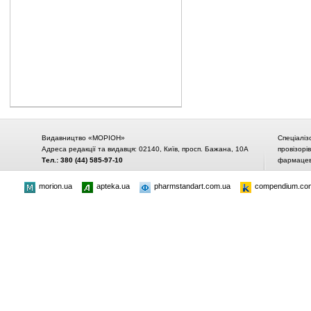
Видавництво «МОРІОН»
Спеціаліз
Адреса редакції та видавця: 02140, Київ, просп. Бажана, 10А
провізорі
Тел.: 380 (44) 585-97-10
фармацевт
morion.ua
apteka.ua
pharmstandart.com.ua
compendium.co