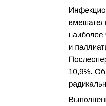
Инфекцион
вмешатель
наиболее 
и паллиат
Послеопер
10,9%. Об
радикальн
Выполнен