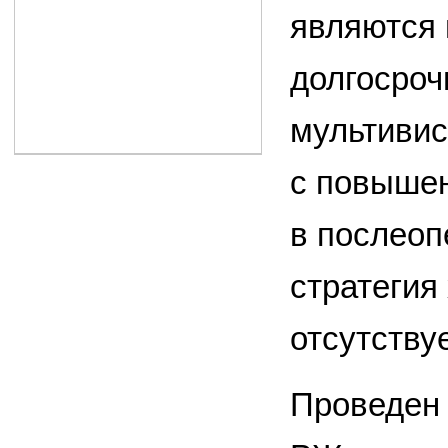
являются 
долгосро
мультивис
с повышен
в послеоп
стратегия
отсутствуе
Проведен 