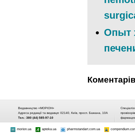
surgic
Опыт 
печен
Коментарі
Видавництво «МОРІОН»
Спеціаліз
Адреса редакції та видавця: 02140, Київ, просп. Бажана, 10А
провізорі
Тел.: 380 (44) 585-97-10
фармацевт
morion.ua
apteka.ua
pharmstandart.com.ua
compendium.co