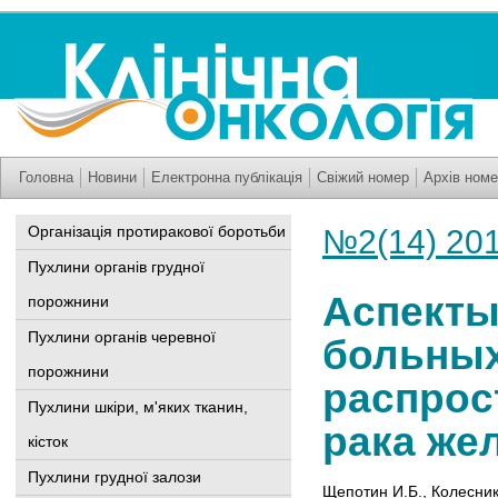
Головна
Новини
Електронна публікація
Свіжий номер
Архів номе
Організація протиракової боротьби
№2(14) 20
Пухлини органів грудної
Аспекты
порожнини
Пухлини органів черевної
больных
порожнини
распро
Пухлини шкіри, м'яких тканин,
рака же
кісток
Пухлини грудної залози
Щепотин И.Б.
,
Колесник