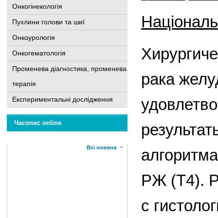
Онкогінекологія
Національн
Пухлини голови та шиї
Онкоурологія
Хирургиче
Онкогематологія
Променева діагностика, променева
рака желу
терапія
Експериментальні дослідження
удовлетво
Часопис online
результат
Всі новини
алгоритма
РЖ (Т4). 
с гистоло