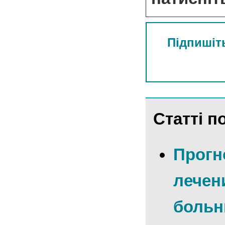
Підпишіть
Статті по
Прогн
лечен
больн