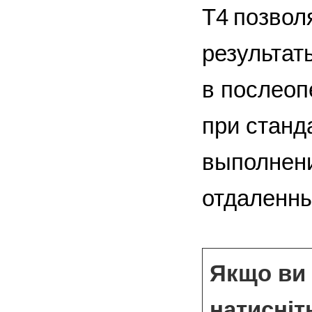
Т4 позвол
результат
в послеоп
при станд
выполнени
отдаленны
Якщо ви 
натисніт