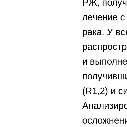
РЖ, получ
лечение с
рака. У в
распростр
и выполне
получивш
(R1,2) и 
Анализир
осложнени