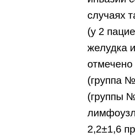
случаях т
(у 2 паци
желудка и
отмечено
(группа №
(группы №
лимфоузло
2,2±1,6 п