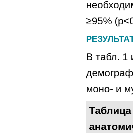
необходим
≥95% (p<0
РЕЗУЛЬТА
В табл. 1
демограф
моно- и 
Таблица
анатоми