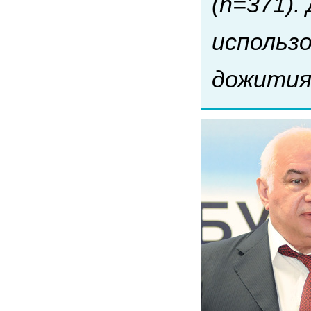
(n=371)
использ
дожития