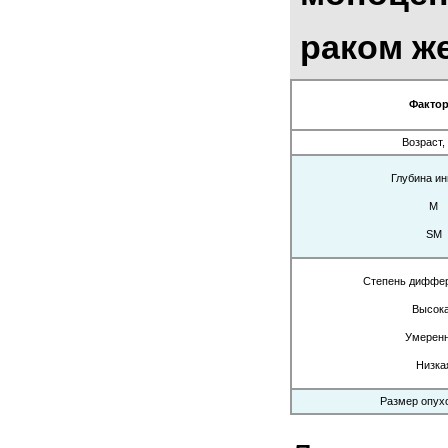
раком ж
Факто
Возраст,
Глубина ин
M
SM
Степень диффе
Высок
Умерен
Низка
Размер опухо