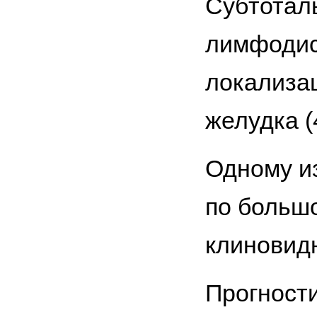
Субтотал
лимфодис
локализац
желудка (
Одному из
по больш
клиновидн
Прогност