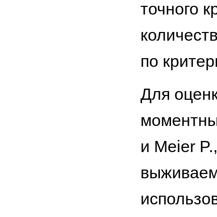
точного 
количеств
по крите
Для оцен
моментный
и Meier P
выживаемо
использов