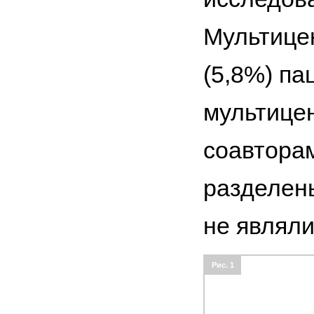
Мультице
(5,8%) па
мультицен
соавторам
разделен
не являли
Рис. 1