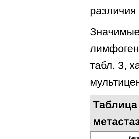
различия
Значимые
лимфоген
табл. 3, 
мультицен
Таблица
метаста
Ранго