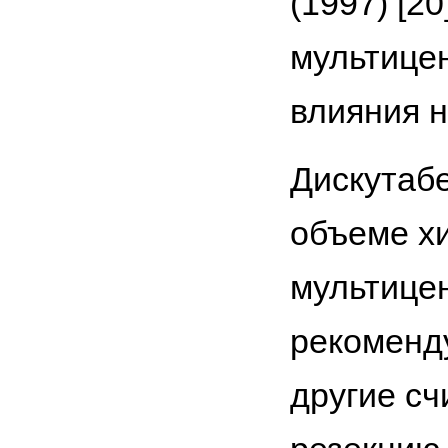
(1997) [20
мультице
влияния н
Дискутаб
объеме х
мультице
рекоменду
другие сч