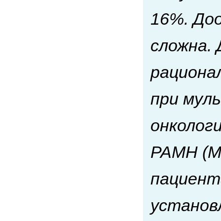
16%. До
сложна.
рациона
при мул
онкологи
РАМН (Мо
пациента
установ