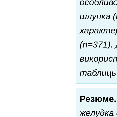
особлив
шлунка (
характе
(n=371).
викорис
таблиць
Резюме
желудка