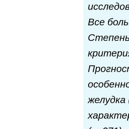
исследо
Все боль
Степень
критери
Прогнос
особенн
желудка 
характе