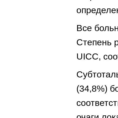
определен
Все больн
Степень 
UICC, соо
Субтотал
(34,8%) 
соответст
очаги лок