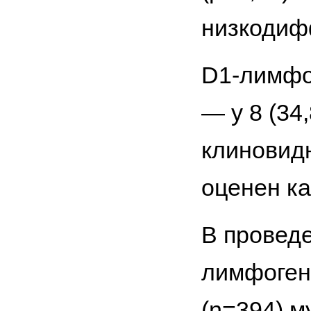
низкодиф
D1-лимфо
— у 8 (34
клиновид
оценен ка
В провед
лимфоген
(n=394) м