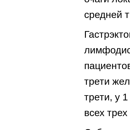
средней т
Гастрэкто
лимфодисс
пациентов
трети жел
трети, у 
всех трех