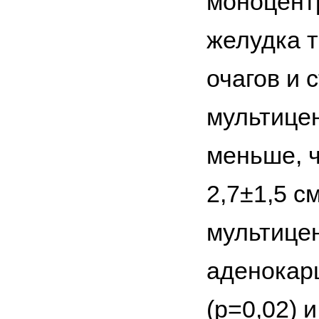
моноцент
желудка 
очагов и 
мультице
меньше, ч
2,7±1,5 с
мультице
аденокар
(р=0,02) 