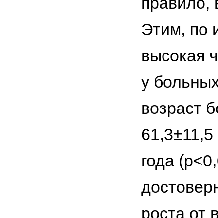
правило,
Этим, по 
высокая ч
у больных
возраст б
61,3±11,5
года (p<0
достовер
роста от 