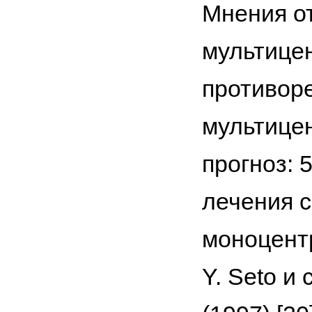
Мнения от
мультицен
противоре
мультице
прогноз: 
лечения с
моноцентр
Y. Seto и 