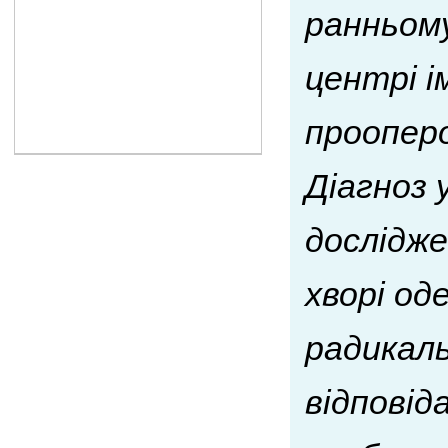
ранньому
центрі і
прооперо
Діагноз 
дослідже
хворі од
радикаль
відповід