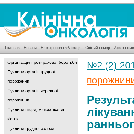
Головна
Новини
Електронна публікація
Свіжий номер
Архів номе
Організація протиракової боротьби
№2 (2) 20
Пухлини органів грудної
порожнин
порожнини
Пухлини органів черевної
Результ
порожнини
лікуван
Пухлини шкіри, м'яких тканин,
кісток
ранньог
Пухлини грудної залози