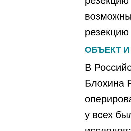
резекцию 
возможны
резекцию 
ОБЪЕКТ И
В Российс
Блохина Р
опериров
у всех бы
исследова