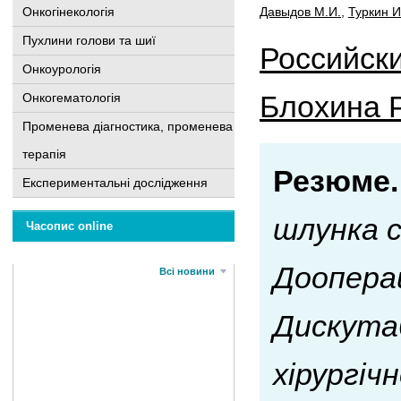
Онкогінекологія
Давыдов М.И.
,
Туркин И
Пухлини голови та шиї
Российски
Онкоурологія
Блохина 
Онкогематологія
Променева діагностика, променева
терапія
Резюме.
Експериментальні дослідження
шлунка с
Часопис online
Дооперац
Всі новини
Дискутаб
хірургі