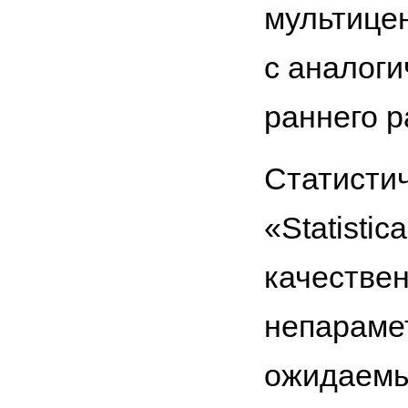
мультицен
с аналог
раннего р
Статисти
«Statisti
качестве
непарамет
ожидаемы