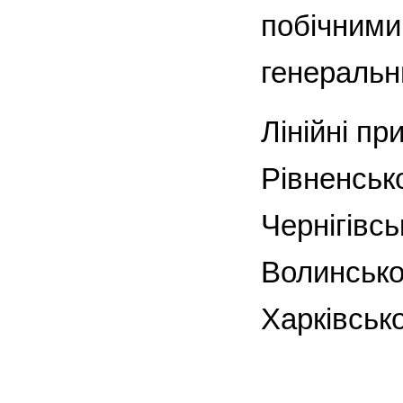
побічними
генеральн
Лінійні пр
Рівненсько
Чернігівсь
Волинської
Харківсько