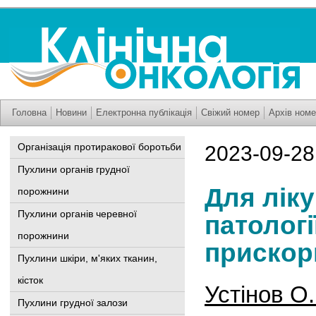
Головна
Новини
Електронна публікація
Свіжий номер
Архів номе
Організація протиракової боротьби
2023-09-28
Пухлини органів грудної
Для ліку
порожнини
Пухлини органів черевної
патологі
порожнини
прискор
Пухлини шкіри, м'яких тканин,
кісток
Устінов О.
Пухлини грудної залози