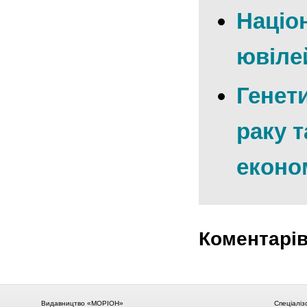
Націон
ювіле
Генети
раку т
еконо
Коментарі
Видавництво «МОРІОН»
Спеціаліз