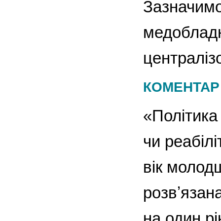
Зазначимо,
медоблад
централіз
КОМЕНТАР
«Політика
чи реабілі
вік молод
розвʼязан
на один рі