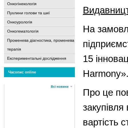
Онкогінекологія
Видавниц
Пухлини голови та шиї
Онкоурологія
На замовл
Онкогематологія
Променева діагностика, променева
підприємс
терапія
15 інновац
Експериментальні дослідження
Harmony»
Часопис online
Всі новини
Про це по
закупівля
вартість 