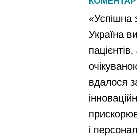
КОМЕНТАР
«Успішна 
Україна в
пацієнтів
очікуваною
вдалося з
інновацій
прискорюв
і персона