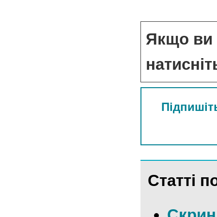
Якщо ви 
натисніт
Підпишіть
Статті по
Скрині