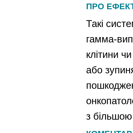
ПРО ЕФЕК
Такі сист
гамма-вип
клітини ч
або зупин
пошкоджен
онкопатоло
з більшою