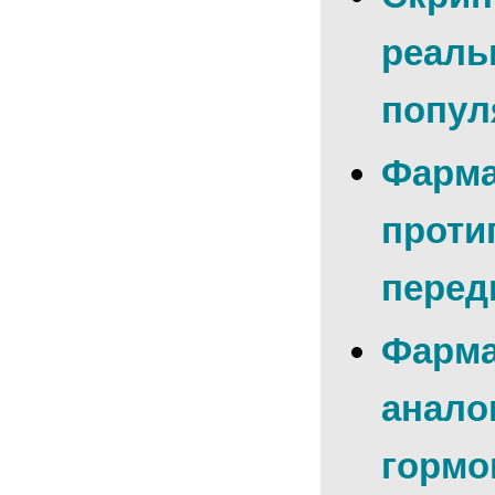
реаль
попул
Фарма
проти
перед
Фарма
анало
гормо