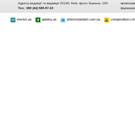
Адреса редакції та видавця: 02140, Київ, просп. Бажана, 10А
провізорі
Тел.: 380 (44) 585-97-10
фармацевт
morion.ua
apteka.ua
pharmstandart.com.ua
compendium.co