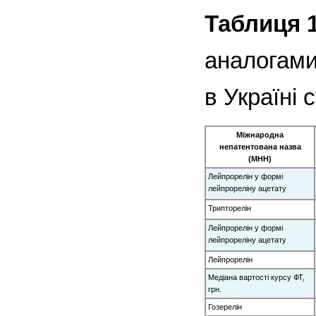
Таблиця 1
аналогами 
в Україні 
Міжнародна
непатентована назва
(МНН)
Лейпрорелін у формі
лейпрореліну ацетату
Трипторелін
Лейпрорелін у формі
лейпрореліну ацетату
Лейпрорелін
Медіана вартості курсу ФТ,
грн.
Гозерелін