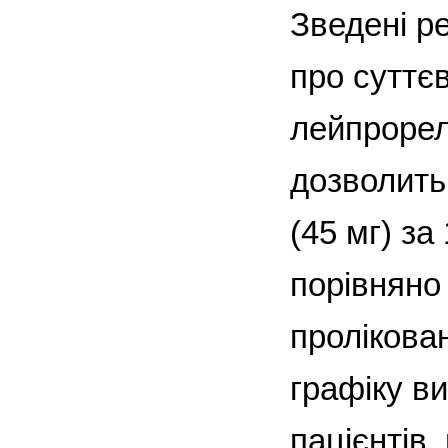
Зведені р
про суттє
лейпрорелі
дозволить 
(45 мг) за
порівняно
пролікова
графіку ви
пацієнтів,