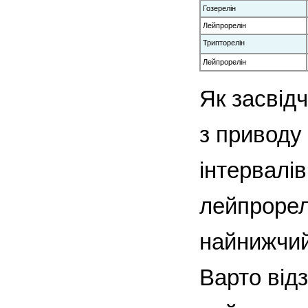
Гозерелін
Лейпрорелін
Трипторелін
Лейпрорелін
Як засвідч
з приводу
інтервалі
лейпрорелі
найнижчий 
Варто від