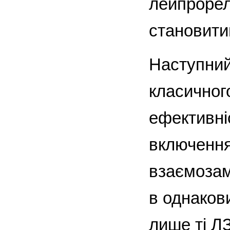
лейпрорел
становити
Наступний
класичног
ефективні
включення
взаємозам
в однаков
лише ті ЛЗ