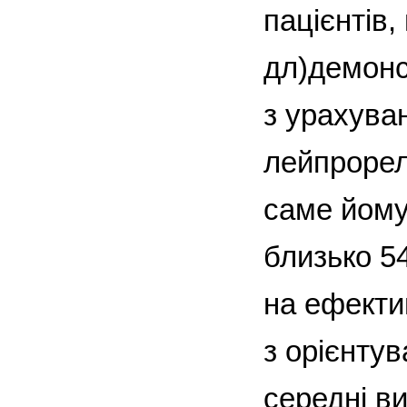
пацієнтів,
дл)демонс
з урахува
лейпрорелі
саме йому
близько 54
на ефекти
з орієнту
середні в