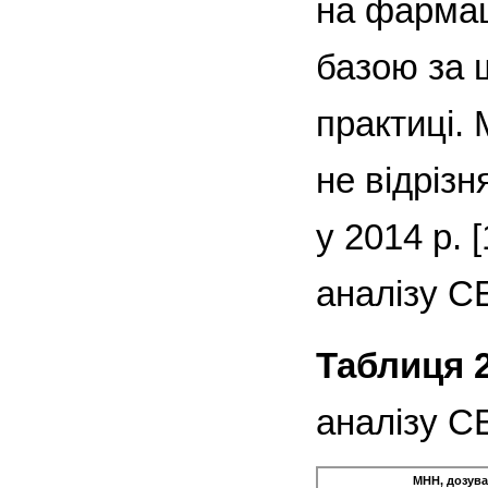
на фармац
базою за ш
практиці.
не відрізн
у 2014 р.
аналізу СЕ
Таблиця 2
аналізу С
МНН, дозув