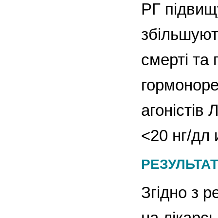
РГ підвищ
збільшуют
смерті та
гормоноре
агоністів
<20 нг/дл 
РЕЗУЛЬТА
Згідно з р
на лікарс