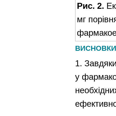
Рис. 2.
Ек
мг порівн
фармакое
ВИСНОВК
1. Завдяк
у фармако
необхідних
ефективно