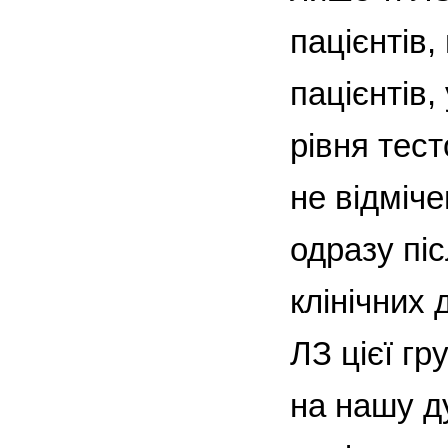
пацієнтів,
пацієнтів,
рівня тест
не відміч
одразу пі
клінічних
ЛЗ цієї гр
на нашу д