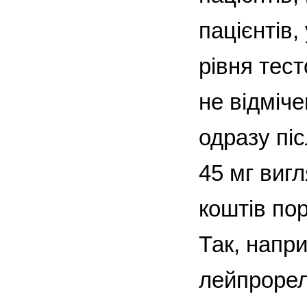
пацієнтів,
рівня тест
не відміч
одразу пі
45 мг виг
коштів по
Так, напри
лейпрорелі