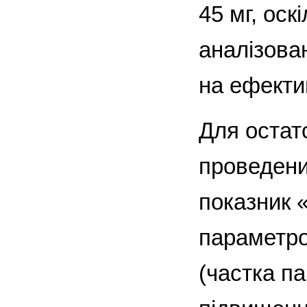
45 мг, оск
аналізован
на ефекти
Для остат
проведени
показник 
параметро
(частка па