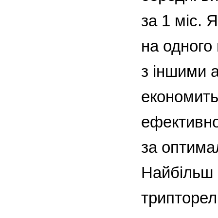
за 1 міс.
на одного 
з іншими 
економить
ефективно
за оптима
Найбільш 
трипторелі