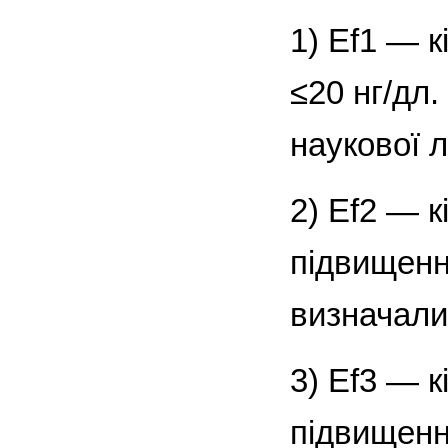
1) Ef1 — к
≤20 нг/дл
наукової л
2) Ef2 — к
підвищенн
визначали 
3) Ef3 — к
підвищенн