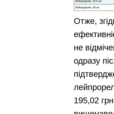
Лейпрорелін, 22,5 мг
Лейпрорелін, 45 мг
Отже, згі
ефективніс
не відміч
одразу пі
підтвердж
лейпрорел
195,02 грн
вищенавед