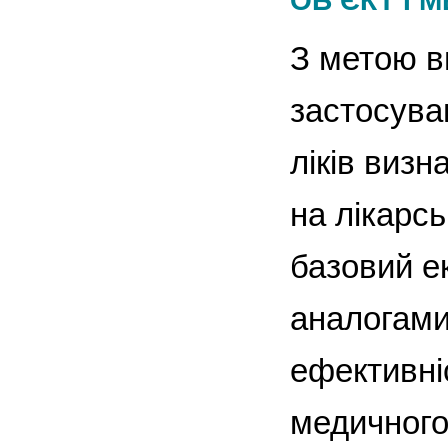
ОБ’ЄКТ І 
З метою в
застосуван
ліків визн
на лікарсь
базовий е
аналогами
ефективні
медичного