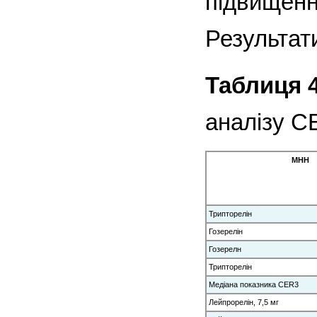
підвищенн
Результат
Таблиця 4
аналізу С
МНН
Трипторелін
Гозерелін
Гозерелн
Трипторелін
Медіана показника CER3
Лейпрорелін, 7,5 мг