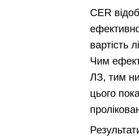
CER відоб
ефективно
вартість л
Чим ефект
ЛЗ, тим н
цього пока
пролікова
Результати