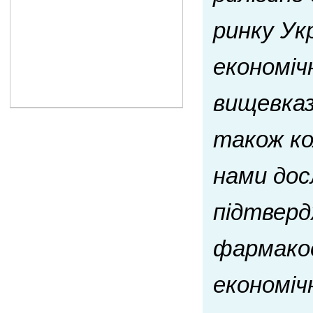
ринку Ук
економіч
вищевказ
також ко
нами дос
підтверд
фармакое
економіч