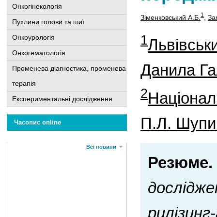
Онкогінекологія
1
Зіменковський А.Б.
,
За
Пухлини голови та шиї
1
Онкоурологія
Львівськ
Онкогематологія
Данила Га
Променева діагностика, променева
терапія
2
Націонал
Експериментальні дослідження
П.Л. Шупи
Часопис online
Всі новини
Резюме.
дослідже
рилізинг