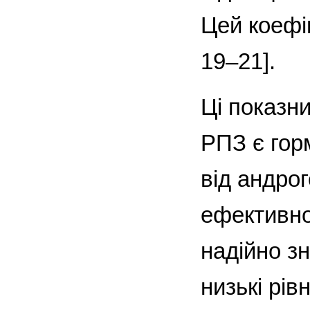
Цей коефі
19–21].
Ці показн
РПЗ є гор
від андро
ефективнос
надійно з
низькі рів