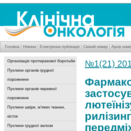
Головна
Новини
Електронна публікація
Свіжий номер
Архів номе
Організація протиракової боротьби
№1(21) 20
Пухлини органів грудної
Фармако
порожнини
Пухлини органів черевної
застосу
порожнини
лютеїні
Пухлини шкіри, м'яких тканин,
рилізин
кісток
передміх
Пухлини грудної залози