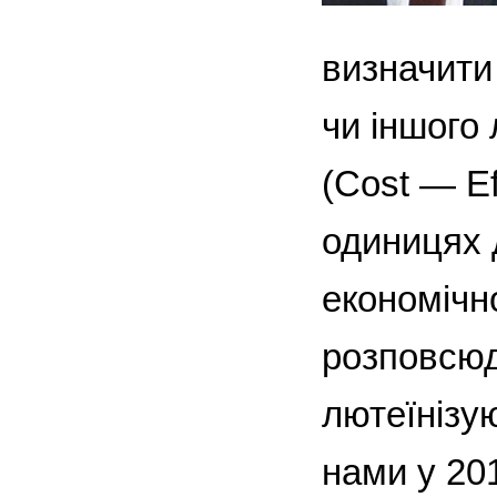
визначити
чи іншого
(Сost — Еf
одиницях 
економічн
розповсюд
лютеїнізу
нами у 20