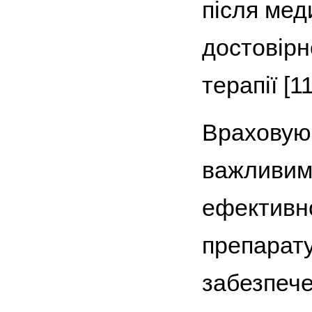
після мед
достовірно
терапії [11
Враховуюч
важливим 
ефективно
препарату
забезпече