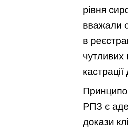
рівня сир
вважали с
в реєстра
чутливих 
кастрації 
Принципо
РПЗ є аде
докази кл