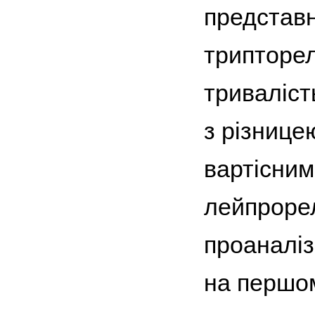
представн
трипторел
триваліст
з різнице
вартісним
лейпрорел
проаналіз
на першом