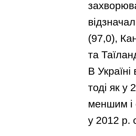
захворюва
відзначал
(97,0), Ка
та Таїланді
В Україні
тоді як у 
меншим і 
у 2012 р. 