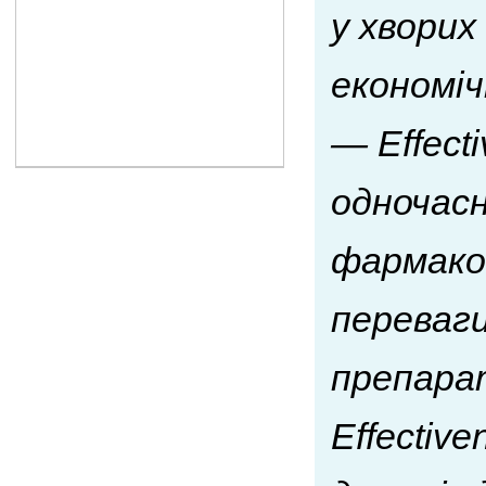
у хворих
економіч
— Еffect
одночасн
фармакот
переваги
препара
Еffectiv