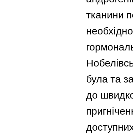
тканини п
необхідно
гормональ
Нобелівсь
була та з
до швидко
пригнічен
доступних