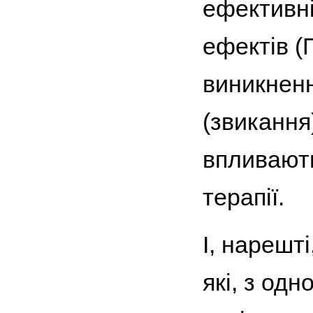
ефективні
ефектів (
виникненн
(звикання
впливають
терапії.
І, нарешт
які, з од