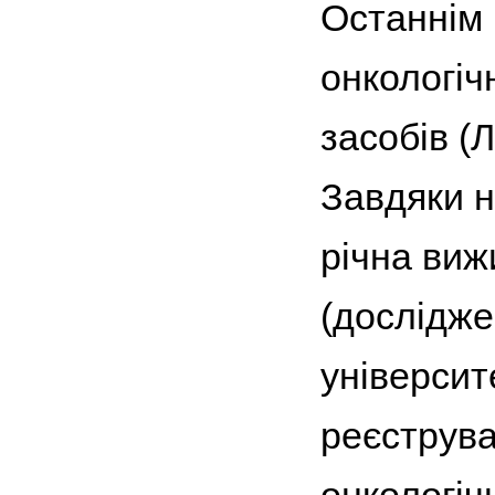
Останнім 
онкологіч
засобів (
Завдяки н
річна виж
(дослідже
університ
реєструва