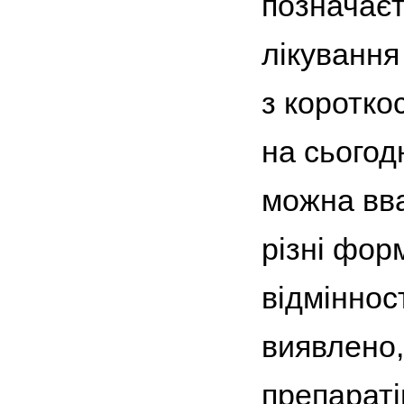
позначаєт
лікування
з коротко
на сьогод
можна вва
різні форм
відміннос
виявлено,
препаратів