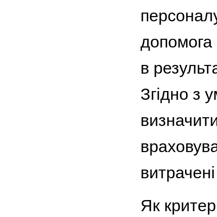
персоналу
допомога 
в результа
Згідно з 
визначити
враховува
витрачені 
Як критер