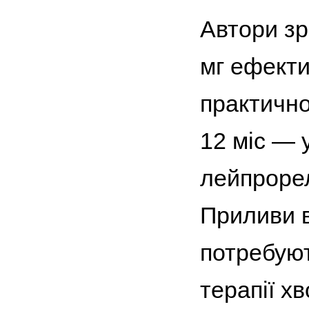
Автори зро
мг ефекти
практично
12 міс — 
лейпрорел
Приливи в
потребуют
терапії х