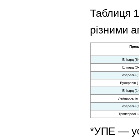
Таблиця 1
різними а
Преп
Елігард (6
Елігард (3
Гозерелін (
Бусерелін (
Елігард (1
Лейпрорелін 
Гозерелін (
Трипторелін 
*УПЕ — у