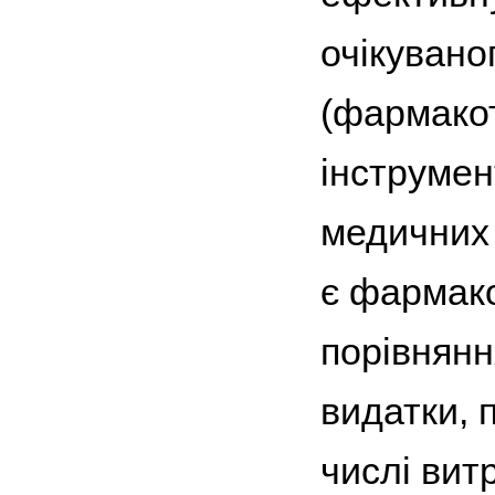
очікувано
(фармакот
інструмен
медичних 
є фармако
порівнянн
видатки, 
числі вит