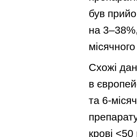
був прийо
на 3–38%,
місячного
Схожі дан
в європей
та 6-міся
препарату
крові <50 