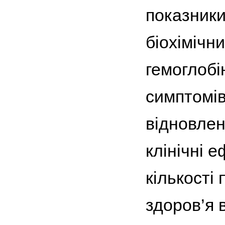
показники:
біохімічн
гемоглобін
симптомів
відновлен
клінічні 
кількості 
здоров’я 