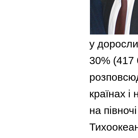
у доросли
30% (417 
розповсюд
країнах і
на півноч
Тихоокеан