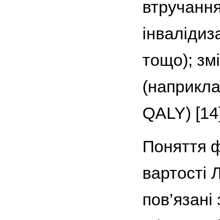
втручання
інвалідиза
тощо); зм
(наприкла
QALY) [14]
Поняття 
вартості Л
пов’язані