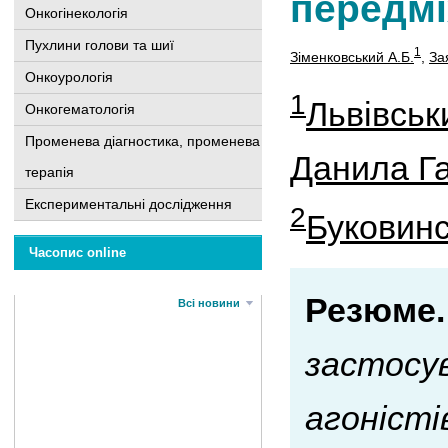
передмі
Онкогінекологія
Пухлини голови та шиї
1
Зіменковський А.Б.
,
За
Онкоурологія
1
Львівськ
Онкогематологія
Променева діагностика, променева
Данила Г
терапія
Експериментальні дослідження
2
Буковинс
Часопис online
Резюме.
Всі новини
застосув
агоністі