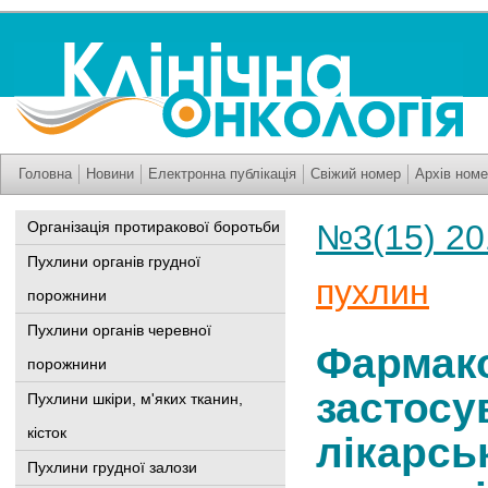
Головна
Новини
Електронна публікація
Свіжий номер
Архів номе
Організація протиракової боротьби
№3(15) 20
Пухлини органів грудної
пухлин
порожнини
Пухлини органів черевної
Фармако
порожнини
застосу
Пухлини шкіри, м'яких тканин,
кісток
лікарсь
Пухлини грудної залози