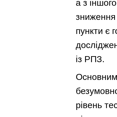
а з іншог
зниження 
пункти є 
досліджен
із РПЗ.
Основним 
безумовно
рівень те