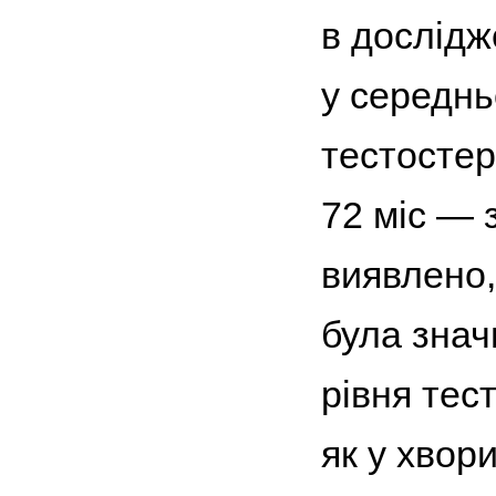
в дослідже
у середнь
тестостер
72 міс — 
виявлено,
була знач
рівня тест
як у хвор