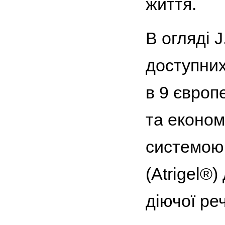
життя.
В огляді 
доступних
в 9 європ
та економ
системою 
(Atrigel®
діючої ре