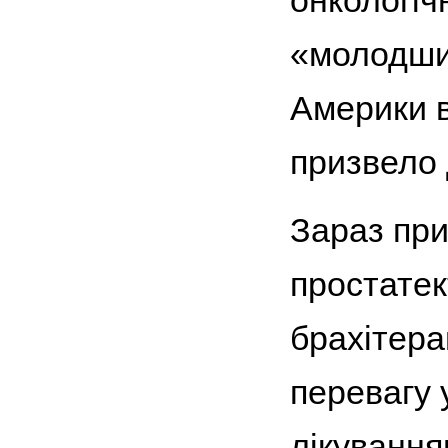
онкологіч
«молодших
Америки в
призвело 
Зараз пр
простатек
брахітера
перевагу 
лікування