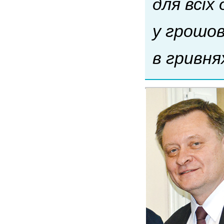
для всіх
у грошов
в гривнях