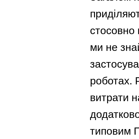
приділяют
стосовно 
ми не зна
застосува
роботах. 
витрати н
додатково
типовим ПЕ