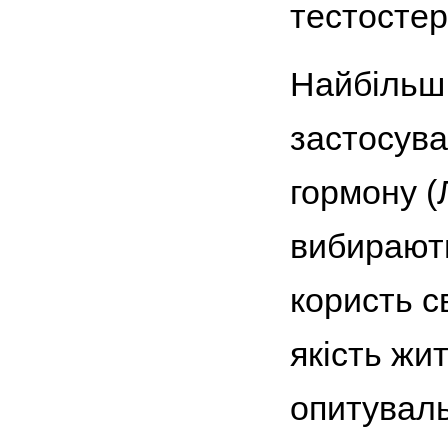
тестостеро
Найбільш
застосува
гормону (
вибирають
користь с
якість жи
опитуваль