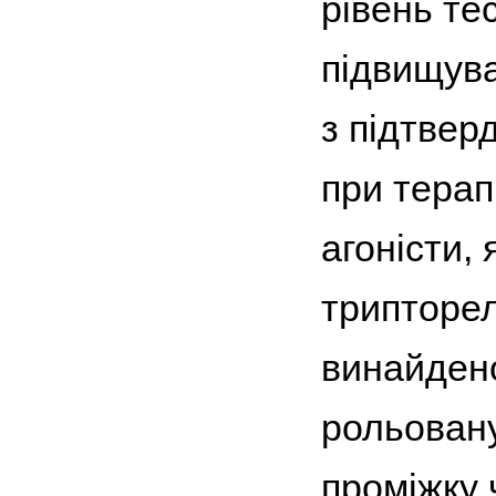
рівень те
підвищува
з підтвер
при терап
агоністи, 
трипторел
винайдено
рольовану
проміжку ч