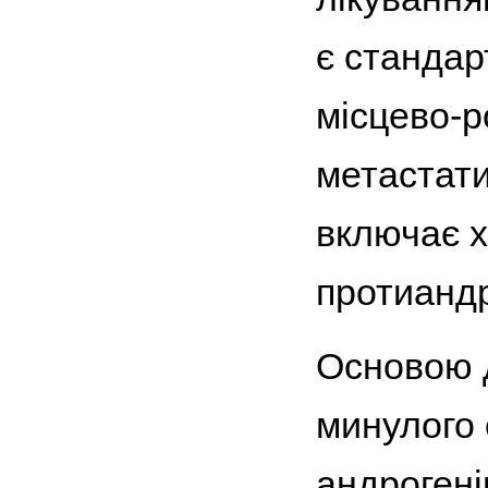
є стандар
місцево-
метастат
включає х
протиандр
Основою д
минулого 
андрогені