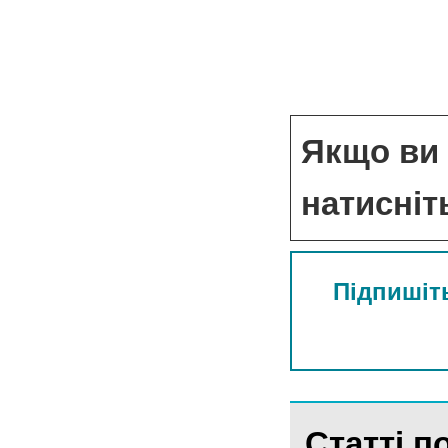
Якщо ви 
натисніт
Підпишіть
Статті по