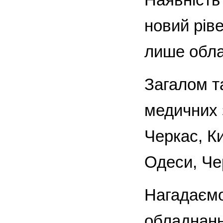
новий ріве
лише облас
Загалом т
медичних 
Черкас, К
Одеси, Чер
Нагадаємо
обладнан