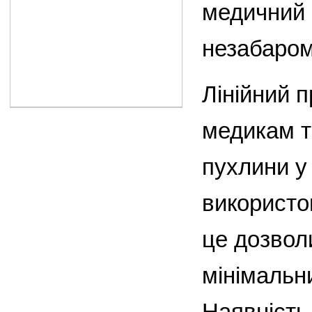
медичний з
незабаром
Лінійний 
медикам т
пухлини у 
використо
це дозвол
мінімальн
Наявність