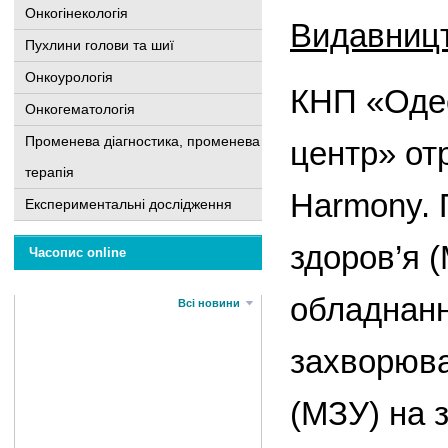
Онкогінекологія
Видавниц
Пухлини голови та шиї
Онкоурологія
КНП «Одес
Онкогематологія
Променева діагностика, променева
центр» от
терапія
Harmony. 
Експериментальні дослідження
здоров’я 
Часопис online
обладнанн
Всі новини
захворюва
(МЗУ) на 