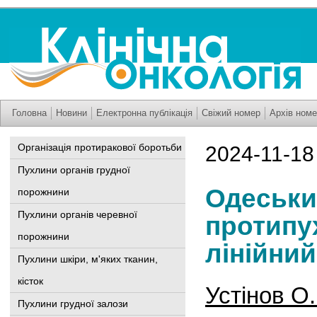
Головна
Новини
Електронна публікація
Свіжий номер
Архів номе
Організація протиракової боротьби
2024-11-18
Пухлини органів грудної
Одеськи
порожнини
Пухлини органів черевної
протипу
порожнини
лінійни
Пухлини шкіри, м'яких тканин,
кісток
Устінов О.
Пухлини грудної залози