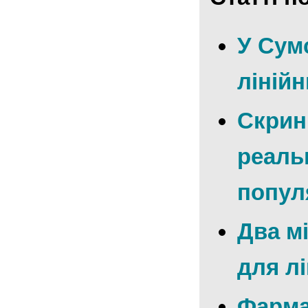
У Сум
ліній
Скрині
реаль
попул
Два м
для лі
Фарма