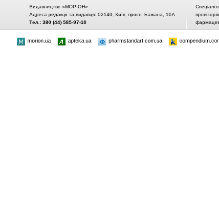
Видавництво «МОРІОН»
Спеціаліз
Адреса редакції та видавця: 02140, Київ, просп. Бажана, 10А
провізорі
Тел.: 380 (44) 585-97-10
фармацевт
morion.ua
apteka.ua
pharmstandart.com.ua
compendium.co