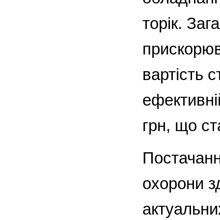
торік. За
прискорюв
вартість 
ефективні
грн, що с
Постачанн
охорони з
актуальни