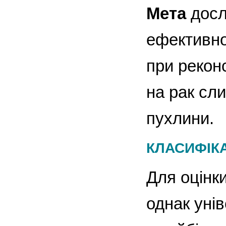
Мета
досл
ефективно
при рекон
на рак сли
пухлини.
КЛАСИФІК
Для оцінк
однак уні