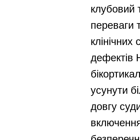
клубовий т
переваги 
клінічних
дефектів 
бікортика
усунути б
довгу суди
включення 
безперечн