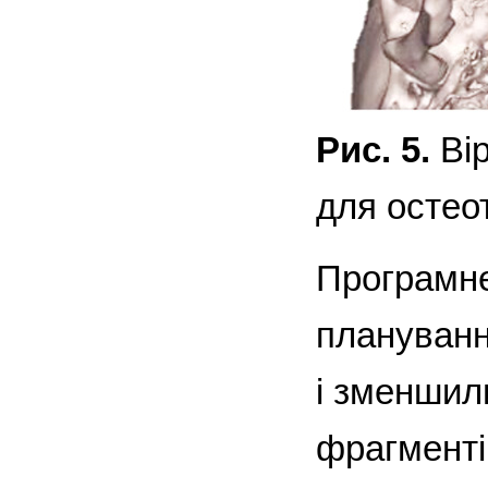
Рис. 5.
Вір
для остео
Програмне
плануванн
і зменшили
фрагменті