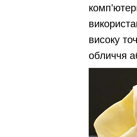
комп’ютерн
використа
високу точ
обличчя а