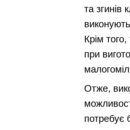
та згинів
виконують
Крім того
при вигото
малогомілк
Отже, вик
можливості
потребує 