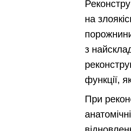
Реконстру
на злоякі
порожнини
з найсклад
реконстру
функції, як
При рекон
анатомічні
відновлен