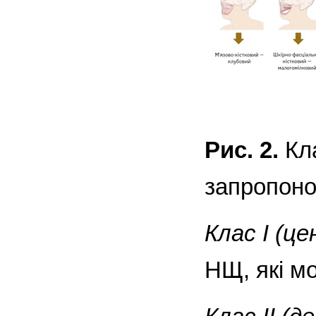
Рис. 2.
Кла
запропоно
Клас I (ц
НЩ, які м