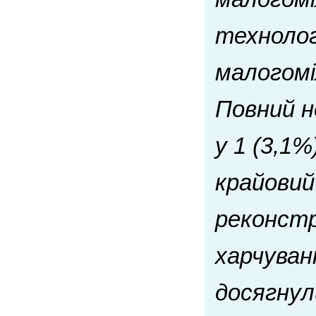
технолог
малогомі
Повний н
у 1 (3,1%
крайовий
реконстр
харчуван
досягнули