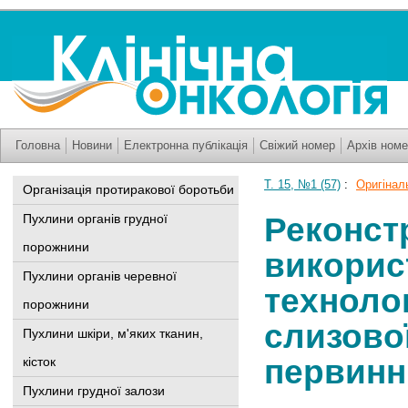
Головна
Новини
Електронна публікація
Свіжий номер
Архів номе
Т. 15, №1 (57)
:
Оригінальн
Організація протиракової боротьби
Реконст
Пухлини органів грудної
порожнини
викорис
Пухлини органів черевної
технолог
порожнини
слизово
Пухлини шкіри, м'яких тканин,
первинні
кісток
Пухлини грудної залози