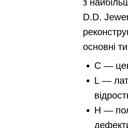
з найбіль
D.D. Jewer
реконстру
основні ти
C — цен
L — лат
відрост
H — по
дефекти