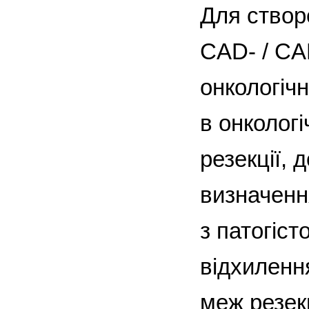
Для створ
CAD- / CA
онкологічн
в онколог
резекції, 
визначення
з патогіс
відхиленн
меж резек