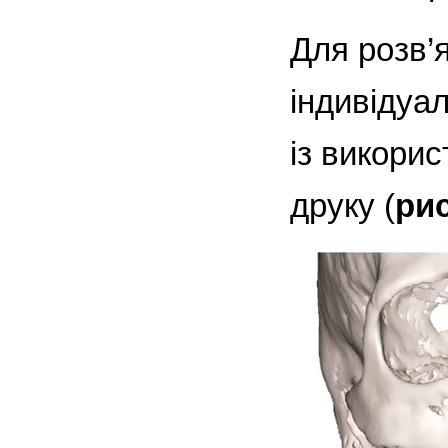
Для розв’
індивідуал
із викори
друку (
рис