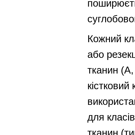
поширюєть
суглобовог
Кожний кл
або резекц
тканин (A
кістковий
використа
для класів
тканин (т