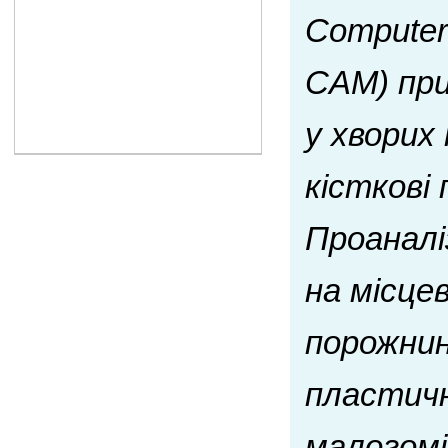
Computer
CAM) при
у хворих
кісткові
Проаналі
на місце
порожнин
пластич
малогомі