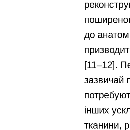
реконстру
поширеною
до анатом
призводит
[11–12]. 
зазвичай п
потребують
інших уск
тканини, р