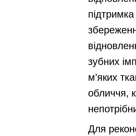
підтримка 
збереженн
відновлен
зубних ім
м’яких тка
обличчя, к
непотрібни
Для рекон