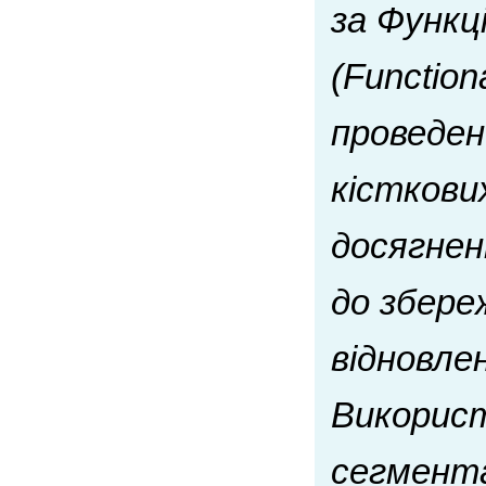
за Функц
(Function
проведен
кісткови
досягнен
до збере
відновле
Використ
сегмент