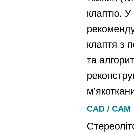
клаптю. У
рекоменду
клаптя з 
та алгори
реконструк
м’якоткан
CAD / CAM
Стереоліто