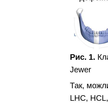
Рис. 1.
Кла
Jewer
Так, можли
LHC, HCL,