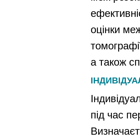
ефективні
оцінки меж
томографії
а також сп
ІНДИВІДУА
Індивідуа
під час п
Визначаєть