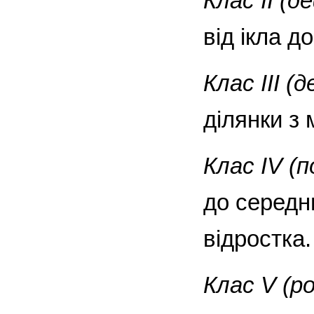
Клас II (
від ікла д
Клас III (
ділянки з
Клас IV (
до середн
відростка.
Клас V (