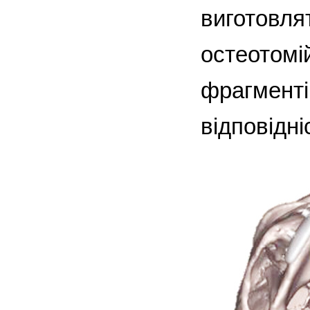
виготовля
остеотомі
фрагменті
відповідн