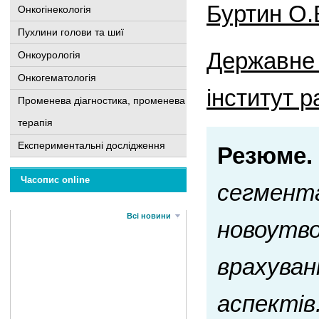
Буртин О.
Онкогінекологія
Пухлини голови та шиї
Державне 
Онкоурологія
Онкогематологія
інститут р
Променева діагностика, променева
терапія
Експериментальні дослідження
Резюме.
Часопис online
сегментар
Всі новини
новоутво
врахуван
аспектів