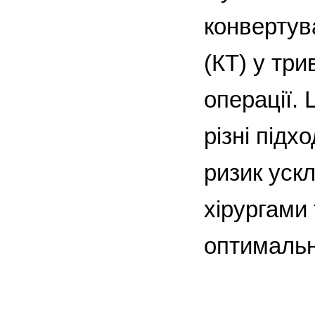
конвертув
(КТ) у тр
операції.
різні підх
ризик уск
хірургами
оптимальн