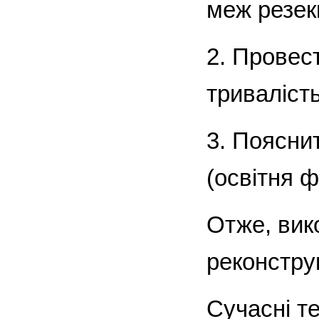
меж резекц
2. Провес
тривалість
3. Поясни
(освітня ф
Отже, вик
реконструк
Сучасні те