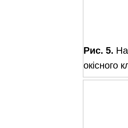
Рис. 5.
На
окісного к