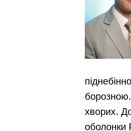
піднебінн
борозною.
хворих. Д
оболонки 