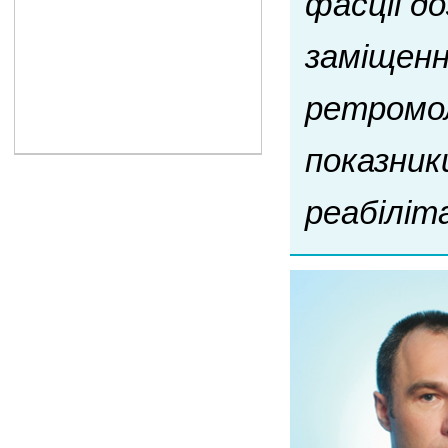
фасції д
заміщенн
ретромол
показник
реабіліт