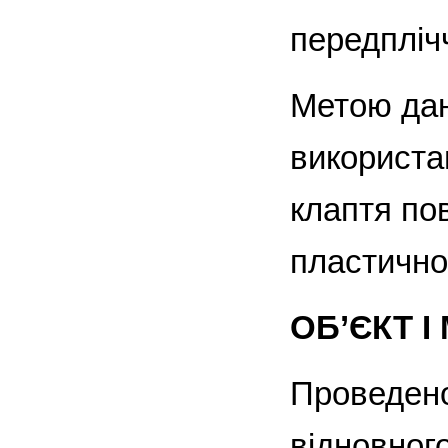
передплічч
Метою дан
використа
клаптя пов
пластично
ОБ’ЄКТ 
Проведено
відновного