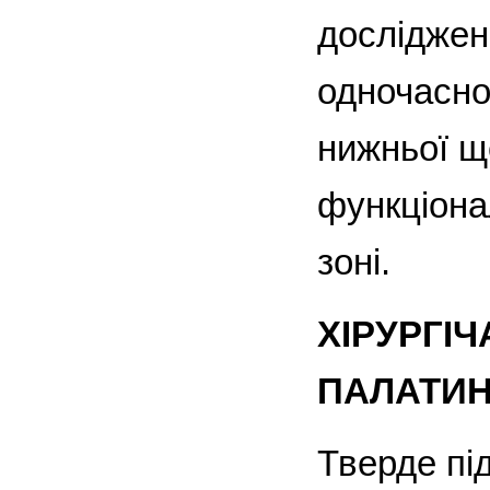
досліджен
одночасно
нижньої щ
функціона
зоні.
ХІРУРГІЧ
ПАЛАТИН
Тверде пі