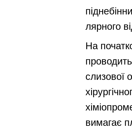
піднебінн
лярного ві
На початк
проводить
слизової о
хірургічн
хіміопром
вимагає п