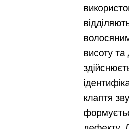
використов
відділяють
волосяним
висоту та
здійснюєт
ідентифіка
клаптя зв
формуєтьс
дефекту. 