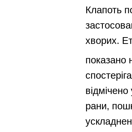
Клапоть п
застосова
хворих. Е
показано 
спостеріг
відмічено
рани, пош
ускладнен