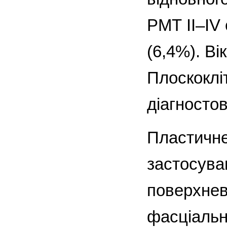
РМТ II–IV 
(6,4%). Ві
Плоскоклі
діагностов
Пластичне
застосува
поверхнево
фасціальн