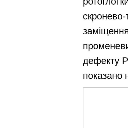
ротоглотки
скронево-т
заміщення
променеви
дефекту Р
показано н