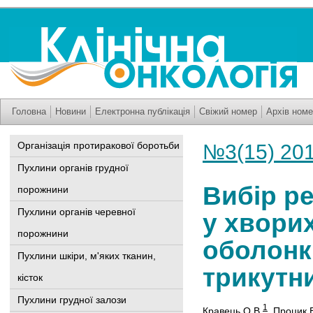
Головна
Новини
Електронна публікація
Свіжий номер
Архів номе
Організація протиракової боротьби
№3(15) 20
Пухлини органів грудної
Вибір р
порожнини
Пухлини органів черевної
у хворих
порожнини
оболонк
Пухлини шкіри, м'яких тканин,
трикутн
кісток
Пухлини грудної залози
1
Кравець О.В.
,
Процик 