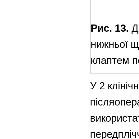
Рис. 13.
Д
нижньої щ
клаптем п
У 2 кліні
післяопер
використа
передпліч