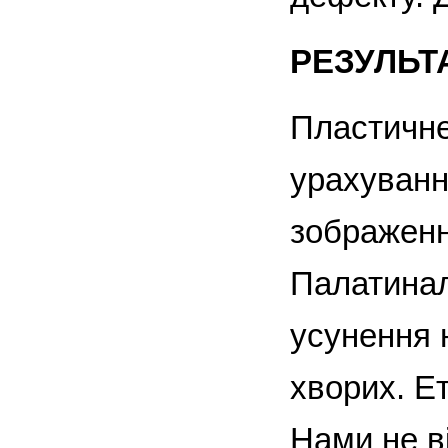
РЕЗУЛЬТ
Пластичне
урахування
зображенн
Палатинал
усунення 
хворих. Е
Нами не в