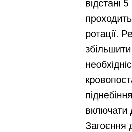
відстані 5
проходить 
ротації. Р
збільшити
необхідні
кровопоста
піднебіння
включати 
Загоєння 