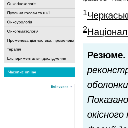
Онкогінекологія
1
Черкаськ
Пухлини голови та шиї
Онкоурологія
2
Національ
Онкогематологія
Променева діагностика, променева
терапія
Резюме.
Експериментальні дослідження
реконстр
Часопис online
оболонки
Всі новини
Показано
окісного