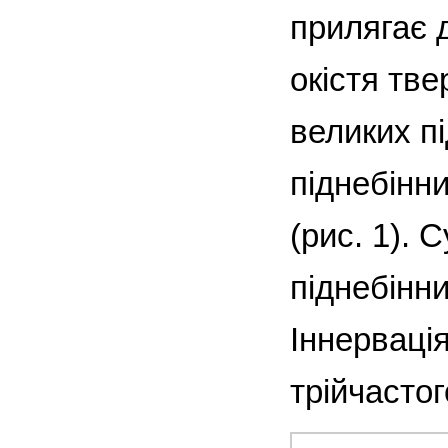
прилягає 
окістя тве
великих пі
піднебінни
(рис. 1). 
піднебінн
Іннерваці
трійчастог