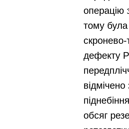
операцію 
тому була
скронево-т
дефекту Р
передплічч
відмічено
піднебіння
обсяг резе