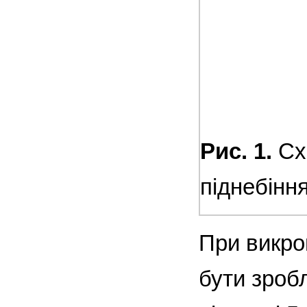
Рис. 1.
Сх
піднебінн
При викро
бути зробл