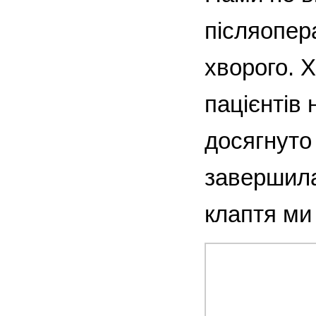
післяопер
хворого. Х
пацієнтів 
досягнуто 
завершила
клаптя ми