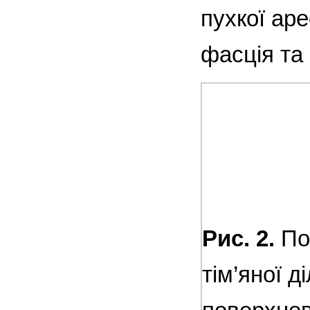
пухкої ар
фасція та 
Рис. 2.
По
тім’яної д