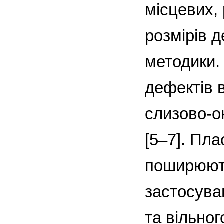
місцевих, 
розмірів 
методики.
дефектів 
слизово-ок
[5–7]. Пл
поширюють
застосува
та вільно