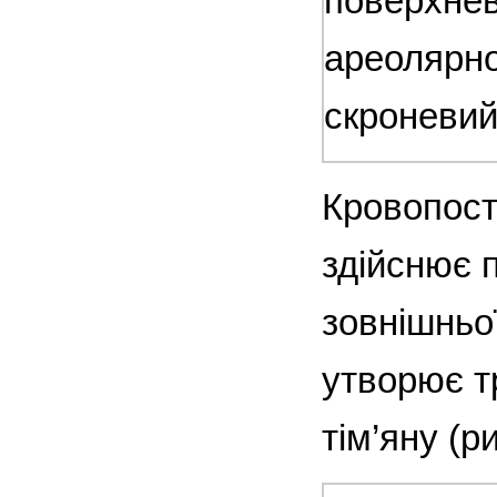
поверхнев
ареолярно
скроневий
Кровопост
здійснює 
зовнішньої
утворює тр
тім’яну (ри